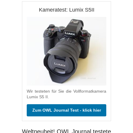
Kameratest: Lumix S5II
Wir testeten für Sie die Vollformatkamera
Lumix S5 II.
Zum OWL Journal Test - klick hier
Weltneuheit! OWL Journal testete