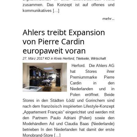
zusammen. Das Konzept ist auf offenes und
kommunikatives […]
mehr...
Ahlers treibt Expansion
von Pierre Cardin
europaweit voran
27. März 2017
KO
in
Kreis Herford
,
Titelseite
,
Wirtschaft
Herford. Die Ahlers AG
hat Stores ihrer
Premiummarke Pierre
Cardin in den
Niederlanden und in
Polen eröffnet. Beide
Stores in den Städten Łódź und Gorinchem sind
nach dem französisch inspirierten Lifestyle-Konzept
„Appartement Français“ eingerichtet und werden mit
den Partnern Paulo Adriani (Polen) sowie den
Modehändlern Ad und Claudia Baas (Niederlande)
betrieben In den Niederlanden hat damit der erste
Monobrand-Store […]