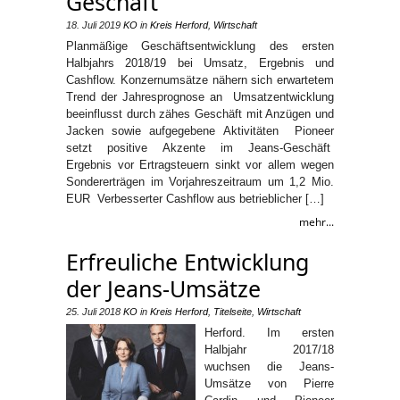
Geschäft
18. Juli 2019
KO
in
Kreis Herford
,
Wirtschaft
Planmäßige Geschäftsentwicklung des ersten
Halbjahrs 2018/19 bei Umsatz, Ergebnis und
Cashflow. Konzernumsätze nähern sich erwartetem
Trend der Jahresprognose an Umsatzentwicklung
beeinflusst durch zähes Geschäft mit Anzügen und
Jacken sowie aufgegebene Aktivitäten Pioneer
setzt positive Akzente im Jeans-Geschäft
Ergebnis vor Ertragsteuern sinkt vor allem wegen
Sondererträgen im Vorjahreszeitraum um 1,2 Mio.
EUR Verbesserter Cashflow aus betrieblicher […]
mehr...
Erfreuliche Entwicklung
der Jeans-Umsätze
25. Juli 2018
KO
in
Kreis Herford
,
Titelseite
,
Wirtschaft
Herford. Im ersten
Halbjahr 2017/18
wuchsen die Jeans-
Umsätze von Pierre