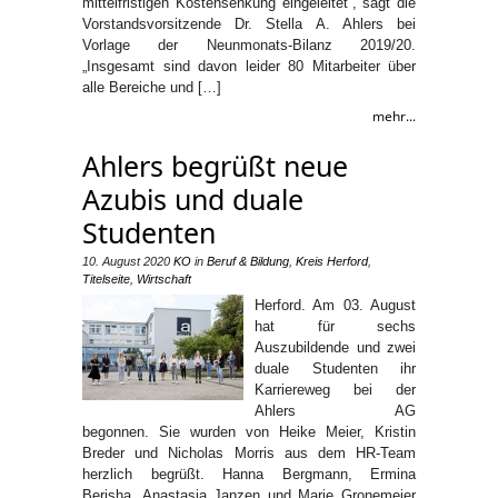
mittelfristigen Kostensenkung eingeleitet“, sagt die
Vorstandsvorsitzende Dr. Stella A. Ahlers bei
Vorlage der Neunmonats-Bilanz 2019/20.
„Insgesamt sind davon leider 80 Mitarbeiter über
alle Bereiche und […]
mehr...
Ahlers begrüßt neue
Azubis und duale
Studenten
10. August 2020
KO
in
Beruf & Bildung
,
Kreis Herford
,
Titelseite
,
Wirtschaft
Herford. Am 03. August
hat für sechs
Auszubildende und zwei
duale Studenten ihr
Karriereweg bei der
Ahlers AG
begonnen. Sie wurden von Heike Meier, Kristin
Breder und Nicholas Morris aus dem HR-Team
herzlich begrüßt. Hanna Bergmann, Ermina
Berisha, Anastasia Janzen und Marie Gronemeier