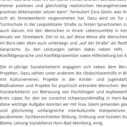
meiner positiven und gleichzeitig realistischen Herangehensw
positives Miteinander setzen kann“, formuliert Esra Gleim, was i
sich als Streetworkerin vorgenommen hat. Dazu wird sie für 
Turmschule in der Leopoldstaler Straße zu festen Sprechzeiten z
auch darum, mit den Menschen in ihrem Lebensumfeld in Konta
Ansatz von Streetwork. Ziel ist es, auf diese Weise alle Mensch
im Büro oder eben auch unterwegs und „auf der Straße“ als flexib
Gespräche. Zu den Leistungen zählen dabei neben Hilfs-
Konfliktgespräche und Konfliktprävention sowie Hilfestellung bei 
Die 41-jährige Sozialarbeiterin engagiert sich neben dem Ber
Projekten. Dazu zählen unter anderem die Obdachlosenhilfe in Biel
mit Kulturvereinen, Projekte in der Kinder- und Jugendar
Maßnahmen und Projekte für psychisch erkrankte Menschen. Bei d
Sozialarbeiterin zur Betreuung von Flüchtlingen und Asylbewe
Kreis Lippe, für den sie zunächst schwerpunktmäßig in Horn-Ba
diese wichtige Aufgabe konnten wir mit Frau Gleim jemanden gewi
und gleichzeitig umfangreiche interkulturelle Kompetenzen
Jacobsmeier, Fachbereichsleiter Bildung, Ordnung und Soziales S
Blome, Leitung Sozialdienst Horn-Bad Meinberg, einig.