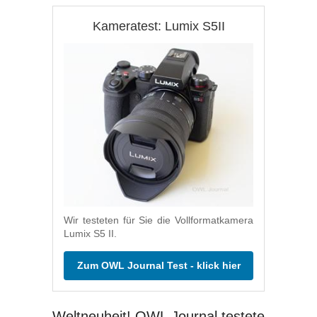
Kameratest: Lumix S5II
Wir testeten für Sie die Vollformatkamera
Lumix S5 II.
Zum OWL Journal Test - klick hier
Weltneuheit! OWL Journal testete