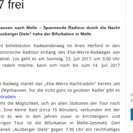
 frei
hausen nach Melle – Spannende Radtour durch die Nacht
sberger Diele“ nahe der Bifurkation in Melle
 beliebtesten Radwanderweg im Kreis Herford in den
ebnisreiche Radtour entlang des Else-Werre-Radweges von
tion. Los geht es am Sonntag, 23. Juli 2017, um 3.00 Uhr
 radeln möchte, kann sich noch bis zum 14. Juli 2017
re-Radweg startet das „Else-Werre-Nachtradeln“ bereits um
Oeynhausen. Für die nicht ganz so geübten Radler gibt es
F
P
t die Möglichkeit, sich an allen Stationen der Tour noch
. Eine kleine Rast (circa 15 Minuten), verbunden mit der
 wird es wie in den Jahren zuvor in Kirchlengern und
rigen Tour ist die Bifurkation in Melle-Gesmold. Dort
nen „Ausberger Diele“ gegen 7.30 Uhr ein reichhaltiges