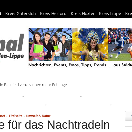
d
Kreis Gütersloh
Kreis Herford
Kreis Höxter
Kreis Lippe
Kre
in Bielefeld verursachen mehr Fehltage
eizeittipps
Haus & Garten
Kultur
Lifestyle
Sport
Um
edizin & Gesundheit
Kind & Familie
Tourismus
-
-
port
Titelseite
Umwelt & Natur
e für das Nachtradeln