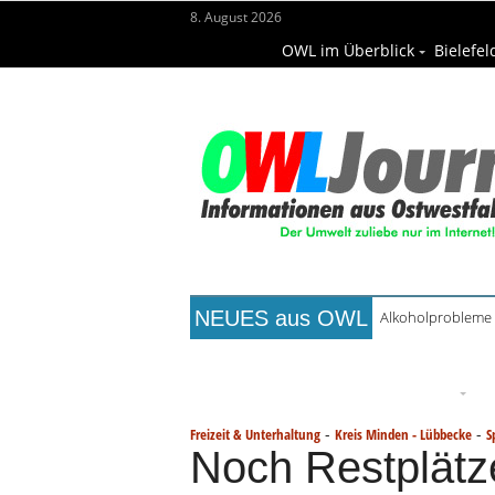
8. August 2026
OWL im Überblick
Bielefel
NEUES aus OWL
Alkoholprobleme 
Titelseite
Beruf & Bildung
Fr
Wissenschaft & Hochschule
M
-
-
Freizeit & Unterhaltung
Kreis Minden - Lübbecke
S
Noch Restplätz