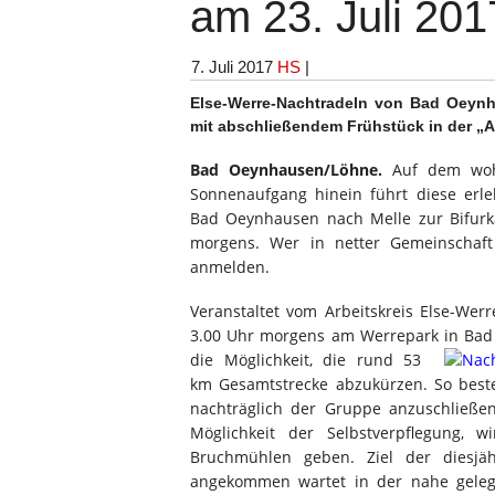
am 23. Juli 2017
7. Juli 2017
HS
|
Else-Werre-Nachtradeln von Bad Oeyn
mit abschließendem Frühstück in der „Au
Bad Oeynhausen/Löhne.
Auf dem wohl
Sonnenaufgang hinein führt diese erl
Bad Oeynhausen nach Melle zur Bifurka
morgens. Wer in netter Gemeinschaft
anmelden.
Veranstaltet vom Arbeitskreis Else-Wer
3.00 Uhr morgens am Werrepark in Bad 
die Möglichkeit, die rund
53
km Gesamtstrecke abzukürzen. So besteh
nachträglich der Gruppe anzuschließen
Möglichkeit der Selbstverpflegung,
Bruchmühlen geben. Ziel der diesjäh
angekommen wartet in der nahe gelege