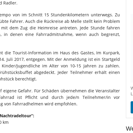
d Radler.
Tempo von im Schnitt 15 Stundenkilometern unterwegs. Zu
eübte Fahrer. Auch die Rückreise ab Melle stellt kein Problem
 mit dem Zug die Heimreise antreten. Jede Stunde fahren
, in denen eine Fahrradmitnahme, wenn auch begrenzt,
die Tourist-Information im Haus des Gastes, Im Kurpark,
4. Juli 2017, entgegen. Mit der Anmeldung ist ein Startgeld
Kinder/Jugendliche im Alter von 10-15 Jahren zu zahlen.
rühstücksbuffet abgedeckt. Jeder Teilnehmer erhält einen
hstück berechtigt.
W
uf eigene Gefahr. Für Schäden übernehmen die Veranstalter
L
Fahrrad ist Pflicht und durch jede/n Teilnehmer/in vor
ung von Fahrradhelmen wird empfohlen.
-Nachtradeltour“:
0 km
We
m