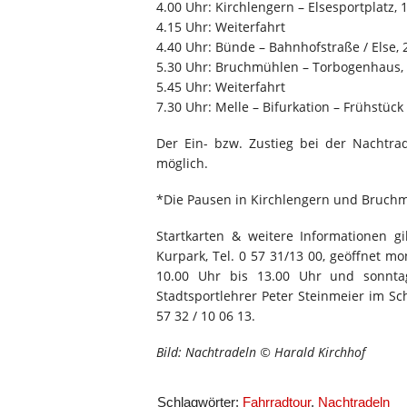
4.00 Uhr: Kirchlengern – Elsesportplatz,
4.15 Uhr: Weiterfahrt
4.40 Uhr: Bünde – Bahnhofstraße / Else,
5.30 Uhr: Bruchmühlen – Torbogenhaus, 
5.45 Uhr: Weiterfahrt
7.30 Uhr: Melle – Bifurkation – Frühstück
Der Ein- bzw. Zustieg bei der Nachtra
möglich.
*Die Pausen in Kirchlengern und Bruchm
Startkarten & weitere Informationen g
Kurpark, Tel. 0 57 31/13 00, geöffnet mo
10.00 Uhr bis 13.00 Uhr und sonnta
Stadtsportlehrer Peter Steinmeier im Sc
57 32 / 10 06 13.
Bild: Nachtradeln © Harald Kirchhof
Schlagwörter:
Fahrradtour
,
Nachtradeln