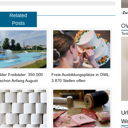
-
Zu
Related
Posts
OW
Tes
elder Freibäder: 350.000
Freie Ausbildungsplätze in OWL:
schon Anfang August
3.870 Stellen offen
Ur
Wa