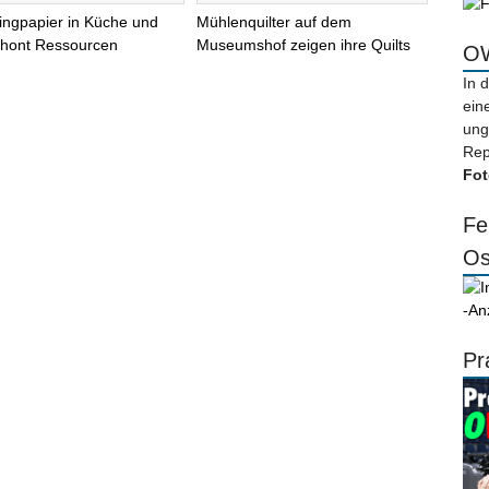
ingpapier in Küche und
Mühlenquilter auf dem
chont Ressourcen
Museumshof zeigen ihre Quilts
OW
In 
ein
ung
Rep
Fot
Fe
Os
-An
Pr