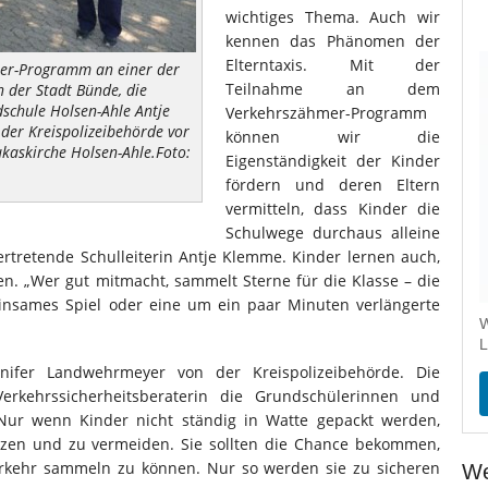
wichtiges Thema. Auch wir
kennen das Phänomen der
Elterntaxis. Mit der
hmer-Programm an einer der
Teilnahme an dem
n der Stadt Bünde, die
dschule Holsen-Ahle Antje
Verkehrszähmer-Programm
er Kreispolizeibehörde vor
können wir die
kaskirche Holsen-Ahle.Foto:
Eigenständigkeit der Kinder
fördern und deren Eltern
vermitteln, dass Kinder die
Schulwege durchaus alleine
vertretende Schulleiterin Antje Klemme. Kinder lernen auch,
n. „Wer gut mitmacht, sammelt Sterne für die Klasse – die
nsames Spiel oder eine um ein paar Minuten verlängerte
W
L
nnifer Landwehrmeyer von der Kreispolizeibehörde. Die
Verkehrssicherheitsberaterin die Grundschülerinnen und
Nur wenn Kinder nicht ständig in Watte gepackt werden,
tzen und zu vermeiden. Sie sollten die Chance bekommen,
erkehr sammeln zu können. Nur so werden sie zu sicheren
We