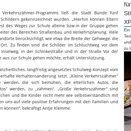
fü
 Verkehrszähmer-Programms ließ die Stadt Bünde fünf
St
en Schildern gekennzeichnet wurden. „Hierhin können Eltern
X
est des Weges zur Schule alleine bzw.in der Gruppe gehen
Ein
sleiter des Bereiches Straßenbau und Verkehrsplanung. Viele
Tec
ndorte berücksichtigt, wie etwa die Breite der Gehwege, die
und
 Ort. Zu finden sind die Schilder im Schluchtweg vor dem
zu 
m Inselweg, in der Schinkestraße und in der Straße Vor der
e aus zur Schule gehen möchte, erhält Unterstützung.
nzheitliches, langfristig angesetztes Schulweg-Konzept vom
uerhafte Verhaltensänderung setzt. „Kleine Verkehrszähmer“
 werden, die sich bemühen, die elterlichen Autos, die
tos“ werden, zu „zähmen“. „Große Verkehrszähmer“ sind
ichen und die Kinder nicht mehr wie selbstverständlich mit
en uns auf viele positive Erfahrungen mit den Familien und
n können“, bekräftigt Antje Klemme.