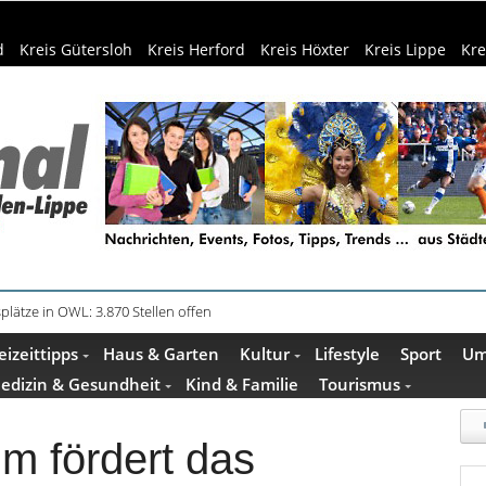
d
Kreis Gütersloh
Kreis Herford
Kreis Höxter
Kreis Lippe
Kre
in Küche und Bad schont Ressourcen
eizeittipps
Haus & Garten
Kultur
Lifestyle
Sport
Um
edizin & Gesundheit
Kind & Familie
Tourismus
 fördert das