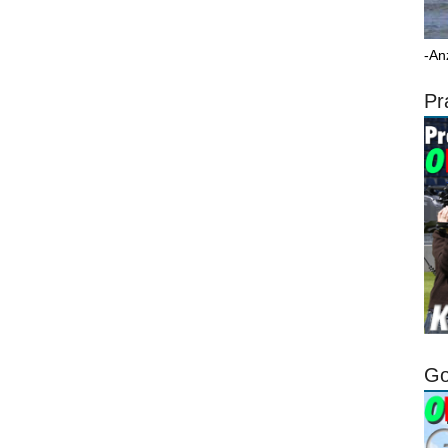
-An
Pr
Go