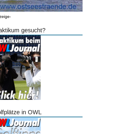
zeige-
aktikum gesucht?
lfplätze in OWL