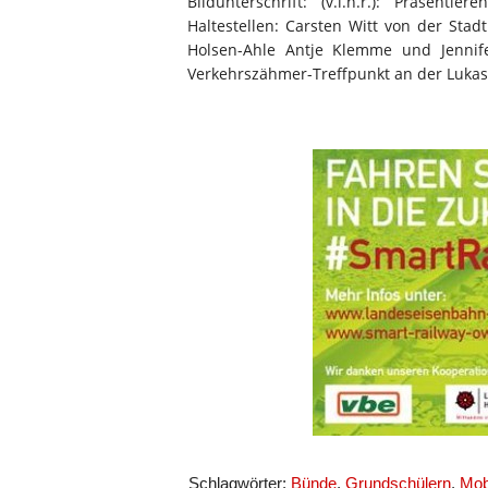
Bildunterschrift: (v.l.n.r.): Präsen
Haltestellen: Carsten Witt von der Stad
Holsen-Ahle Antje Klemme und Jennif
Verkehrszähmer-Treffpunkt an der Lukas
Schlagwörter:
Bünde
,
Grundschülern
,
Mobi