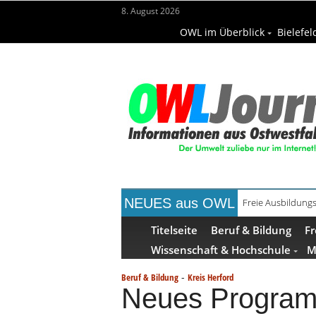
8. August 2026
OWL im Überblick
Bielefel
NEUES aus OWL
Recyclingpapier 
Titelseite
Beruf & Bildung
Fr
Wissenschaft & Hochschule
M
-
Beruf & Bildung
Kreis Herford
Neues Programm