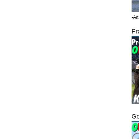
-An
Pr
Go