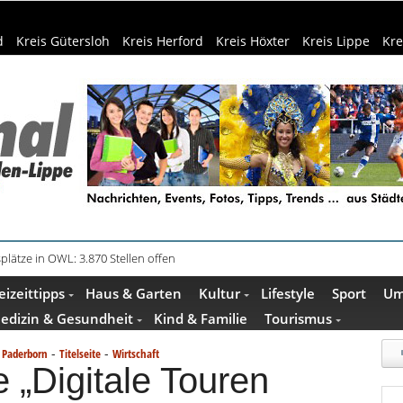
d
Kreis Gütersloh
Kreis Herford
Kreis Höxter
Kreis Lippe
Kre
in Küche und Bad schont Ressourcen
eizeittipps
Haus & Garten
Kultur
Lifestyle
Sport
Um
edizin & Gesundheit
Kind & Familie
Tourismus
-
-
s Paderborn
Titelseite
Wirtschaft
 „Digitale Touren