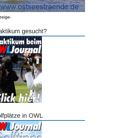
zeige-
aktikum gesucht?
lfplätze in OWL