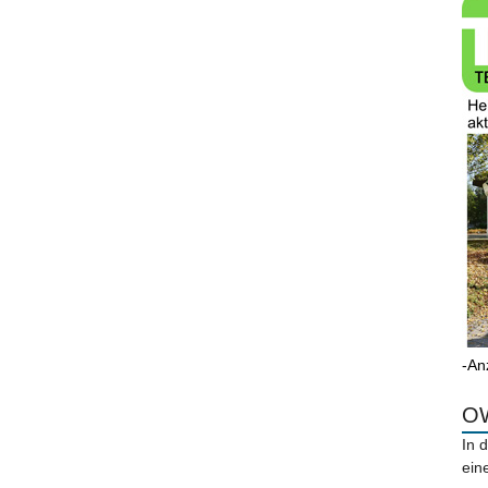
-An
OW
In 
ein