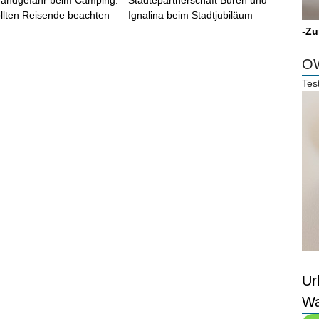
randgefahr beim Camping:
Städtepartnerschaft Büren und
llten Reisende beachten
Ignalina beim Stadtjubiläum
-
Zu
OW
Tes
Ur
Wa