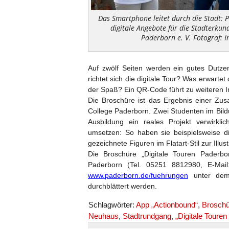
Das Smartphone leitet durch die Stadt: P
digitale Angebote für die Stadterku
Paderborn e. V. Fotograf: I
Auf zwölf Seiten werden ein gutes Dutze
richtet sich die digitale Tour? Was erwarte
der Spaß? Ein QR-Code führt zu weiteren In
Die Broschüre ist das Ergebnis einer Zus
College Paderborn. Zwei Studenten im Bil
Ausbildung ein reales Projekt verwirkl
umsetzen: So haben sie beispielsweise di
gezeichnete Figuren im Flatart-Stil zur Illust
Die Broschüre „Digitale Touren Paderbor
Paderborn (Tel. 05251 8812980, E-Mai
www.paderborn.de/fuehrungen
unter dem 
durchblättert werden.
Schlagwörter:
App „Actionbound“
,
Broschü
Neuhaus
,
Stadtrundgang
,
„Digitale Toure