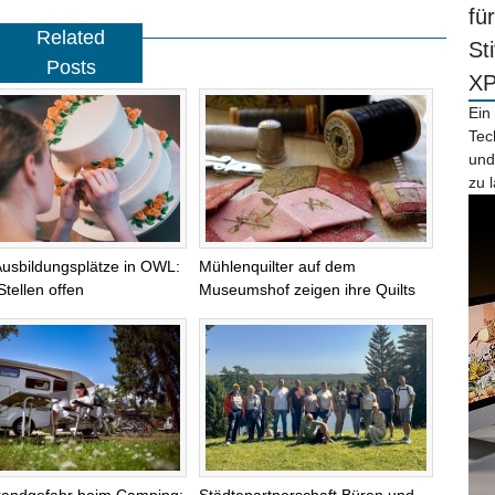
fü
Related
St
Posts
X
Ein
Tec
und
zu 
Ausbildungsplätze in OWL:
Mühlenquilter auf dem
Stellen offen
Museumshof zeigen ihre Quilts