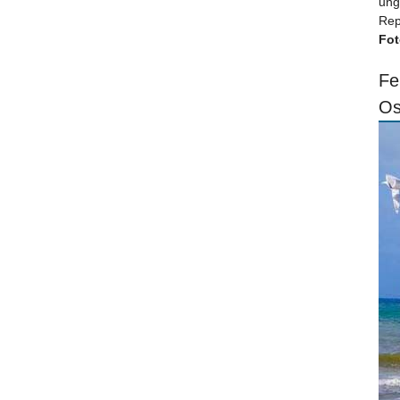
ung
Rep
Fot
Fe
Os