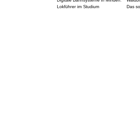
Digitale Bahnsysteme in Minden:
Waldb
Lokführer im Studium
Das so