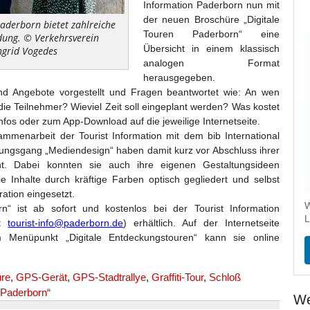
Information Paderborn nun mit
der neuen Broschüre „Digitale
aderborn bietet zahlreiche
Touren Paderborn“ eine
ndung.
© Verkehrsverein
Übersicht in einem klassisch
ngrid Vogedes
analogen Format
herausgegeben.
nd Angebote vorgestellt und Fragen beantwortet wie: An wen
t die Teilnehmer? Wieviel Zeit soll eingeplant werden? Was kostet
fos oder zum App-Download auf die jeweilige Internetseite.
ammenarbeit der Tourist Information mit dem bib International
dungsgang „Mediendesign“ haben damit kurz vor Abschluss ihrer
icht. Dabei konnten sie auch ihre eigenen Gestaltungsideen
e Inhalte durch kräftige Farben optisch gegliedert und selbst
ration eingesetzt.
W
n“ ist ab sofort und kostenlos bei der Tourist Information
L
l:
tourist-info@paderborn.de
) erhältlich. Auf der Internetseite
Menüpunkt „Digitale Entdeckungstouren“ kann sie online
re
,
GPS-Gerät
,
GPS-Stadtrallye
,
Graffiti-Tour
,
Schloß
n Paderborn“
We