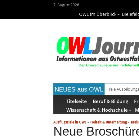
7. August 2026
OWL im Überblick
Bielefel
NEUES aus OWL
Recyclingpapier 
Titelseite
Beruf & Bildung
Fr
Wissenschaft & Hochschule
M
-
-
Ausflugsziele in OWL
Freizeit & Unterhaltung
Krei
Neue Broschüre