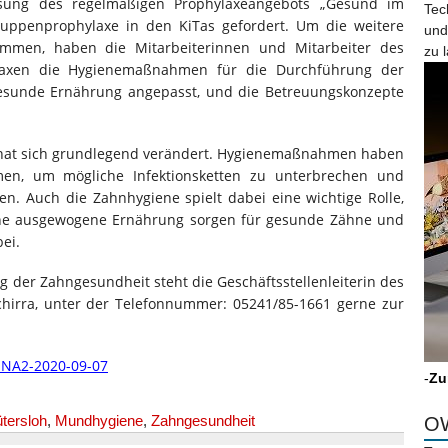
sung des regelmäßigen Prophylaxeangebots „Gesund im
Tec
ppenprophylaxe in den KiTas gefordert. Um die weitere
und
ämmen, haben die Mitarbeiterinnen und Mitarbeiter des
zu 
praxen die Hygienemaßnahmen für die Durchführung der
sunde Ernährung angepasst, und die Betreuungskonzepte
a hat sich grundlegend verändert. Hygienemaßnahmen haben
en, um mögliche Infektionsketten zu unterbrechen und
en. Auch die Zahnhygiene spielt dabei eine wichtige Rolle,
ne ausgewogene Ernährung sorgen für gesunde Zähne und
ei.
der Zahngesundheit steht die Geschäftsstellenleiterin des
chirra, unter der Telefonnummer: 05241/85-1661 gerne zur
-
Zu
tersloh
,
Mundhygiene
,
Zahngesundheit
OW