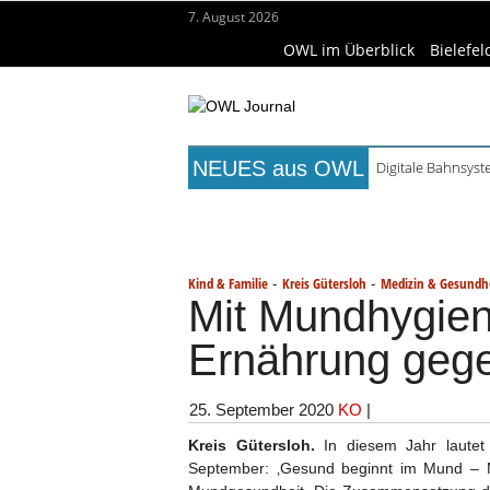
7. August 2026
OWL im Überblick
Bielefel
NEUES aus OWL
Digitale Bahnsys
Waldbrandgefahr 
Titelseite
Beruf & Bildung
Fr
Städtepartnerscha
Kollektion Skill S
Wissenschaft & Hochschule
Me
Matteo Raggi Quar
-
-
Kind & Familie
Kreis Gütersloh
Medizin & Gesundh
Mit Mundhygie
Ernährung gege
25. September 2020
KO
|
Kreis Gütersloh.
In diesem Jahr lautet
September: ‚Gesund beginnt im Mund – Ma