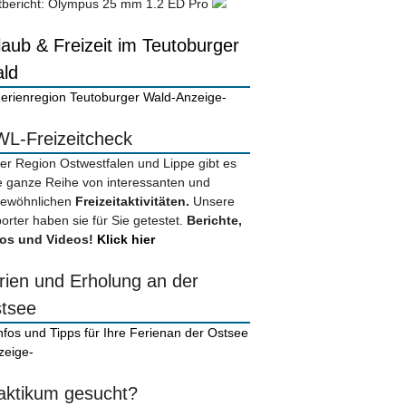
tbericht: Olympus 25 mm 1.2 ED Pro
laub & Freizeit im Teutoburger
ld
-Anzeige-
L-Freizeitcheck
der Region Ostwestfalen und Lippe gibt es
e ganze Reihe von interessanten und
ewöhnlichen
Freizeitaktivitäten.
Unsere
orter haben sie für Sie getestet.
Berichte,
os und Videos!
Klick hier
rien und Erholung an der
tsee
zeige-
aktikum gesucht?