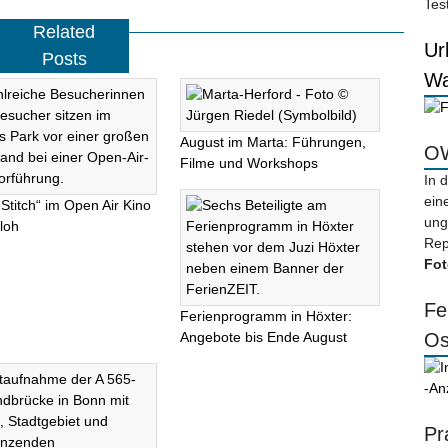
Tes
Related
Ur
Posts
Wa
August im Marta: Führungen,
OW
Filme und Workshops
In 
ein
 Stitch“ im Open Air Kino
ung
loh
Rep
Fot
Fe
Ferienprogramm in Höxter:
Angebote bis Ende August
Os
-An
Pr