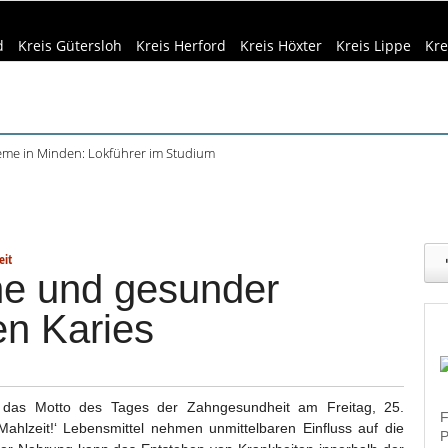
d
Kreis Gütersloh
Kreis Herford
Kreis Höxter
Kreis Lippe
Kre
teme in Minden: Lokführer im Studium
beim Camping: Das sollten Reisende beachten
eizeittipps
Haus & Garten
Kultur
Lifestyle
Sport
Umw
ft Büren und Ignalina beim Stadtjubiläum
haring der HSBI in Berlin ausgezeichnet
dizin & Gesundheit
Kind & Familie
Tourismus
tett in Harsewinkel spielt zweimal
eit
ne und gesunder
n Karies
 das Motto des Tages der Zahngesundheit am Freitag, 25.
F
hlzeit!‘ Lebensmittel nehmen unmittelbaren Einfluss auf die
P