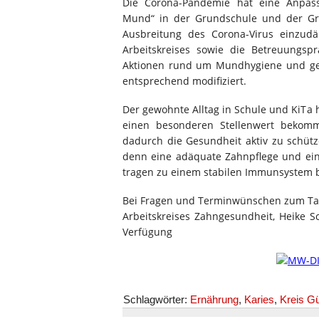
Die Corona-Pandemie hat eine Anpas
Mund“ in der Grundschule und der Gru
Ausbreitung des Corona-Virus einzud
Arbeitskreises sowie die Betreuungs
Aktionen rund um Mundhygiene und ge
entsprechend modifiziert.
Der gewohnte Alltag in Schule und KiT
einen besonderen Stellenwert bekomm
dadurch die Gesundheit aktiv zu schütz
denn eine adäquate Zahnpflege und ei
tragen zu einem stabilen Immunsystem b
Bei Fragen und Terminwünschen zum Tag 
Arbeitskreises Zahngesundheit, Heike S
Verfügung
Schlagwörter:
Ernährung
,
Karies
,
Kreis Gü