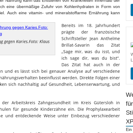
r Nahrung kann das Entstehen von Krankheiten innerhalb der
urch eine übermäßige Zufuhr von Kohlenhydraten in Form von
spiel. Auch eine vitamin- und mineralstoffarme Ernährung kann
Bereits im 18. Jahrhundert
prägte der französische
Schriftsteller Jean Anthelme
 gegen Karies.Foto: Klaus
Brillat-Savarin das Zitat
„Sage mir, was du isst, und
W
ich sage dir, was du bist“.
L
Das Zitat hat auch in der
ren und es lässt sich bei genauer Analyse auf verschiedene
nährungsverhalten beeinflusst werden. Direkte Folgen einer
ken sich nachhaltig auf Gesundheit, Lebenserwartung, und
We
 der Arbeitskreis Zahngesundheit im Kreis Gütersloh in
fü
hulen für gesunde Kinderzähne ein. Die Prophylaxearbeit
St
sche und entdeckende Weise unter Einbezug verschiedener
X
Ein