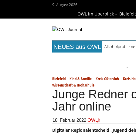
9. August 2026
OWL im Überblick
Bielefel
NEUES aus OWL
Alkoholprobleme 
Titelseite
Beruf & Bildung
Fr
Wissenschaft & Hochschule
M
-
-
-
Bielefeld
Kind & Familie
Kreis Gütersloh
Kreis He
Wissenschaft & Hochschule
Junge Redner d
Jahr online
18. Februar 2022
OWLjr
|
Digitaler Regionalentscheid „Jugend deba