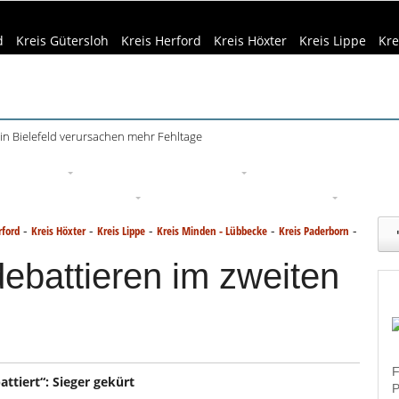
d
Kreis Gütersloh
Kreis Herford
Kreis Höxter
Kreis Lippe
Kre
in Bielefeld verursachen mehr Fehltage
eizeittipps
Haus & Garten
Kultur
Lifestyle
Sport
Um
edizin & Gesundheit
Kind & Familie
Tourismus
-
-
-
-
-
rford
Kreis Höxter
Kreis Lippe
Kreis Minden - Lübbecke
Kreis Paderborn
ebattieren im zweiten
F
ttiert“: Sieger gekürt
P