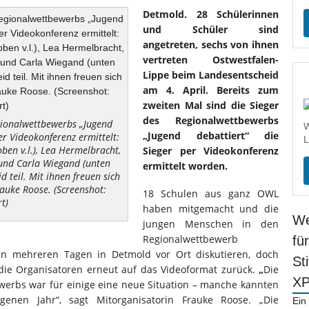
Detmold. 28 Schülerinnen
und Schüler sind
angetreten, sechs von ihnen
vertreten Ostwestfalen-
Lippe beim Landesentscheid
am 4. April. Bereits zum
zweiten Mal sind die Sieger
des Regionalwettbewerbs
gionalwettbewerbs „Jugend
W
„Jugend debattiert“ die
r Videokonferenz ermittelt:
L
ben v.l.), Lea Hermelbracht,
Sieger per Videokonferenz
) und Carla Wiegand (unten
ermittelt worden.
teil. Mit ihnen freuen sich
auke Roose. (Screenshot:
18 Schulen aus ganz OWL
t)
haben mitgemacht und die
We
jungen Menschen in den
Regionalwettbewerb
fü
an mehreren Tagen in Detmold vor Ort diskutieren, doch
St
ie Organisatoren erneut auf das Videoformat zurück.
„
Die
X
erbs war für einige eine neue Situation – manche kannten
enen Jahr“, sagt Mitorganisatorin Frauke Roose. „Die
Ein