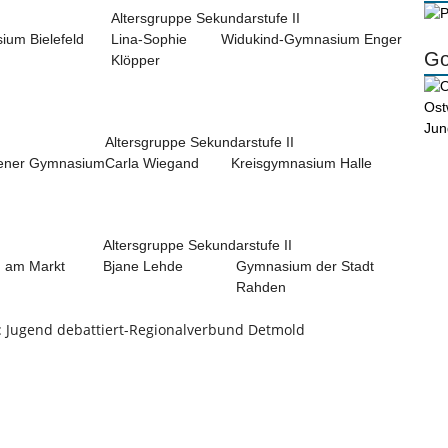
Altersgruppe Sekundarstufe II
ium Bielefeld
Lina-Sophie
Widukind-Gymnasium Enger
Go
Klöpper
Altersgruppe Sekundarstufe II
ener Gymnasium
Carla Wiegand
Kreisgymnasium Halle
Altersgruppe Sekundarstufe II
 am Markt
Bjane Lehde
Gymnasium der Stadt
Rahden
n: Jugend debattiert-Regionalverbund Detmold