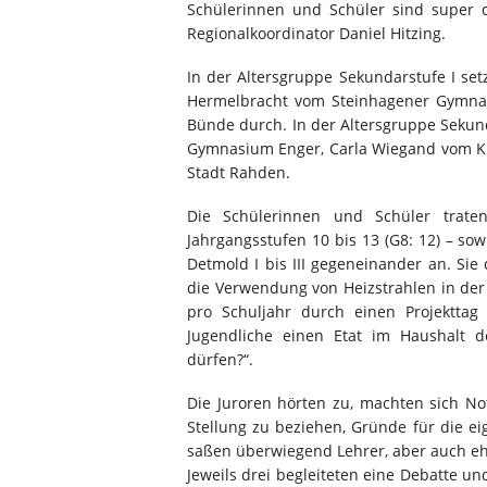
Schülerinnen und Schüler sind super 
Regionalkoordinator Daniel Hitzing.
In der Altersgruppe Sekundarstufe I se
Hermelbracht vom Steinhagener Gymn
Bünde durch. In der Altersgruppe Sekun
Gymnasium Enger, Carla Wiegand vom K
Stadt Rahden.
Die Schülerinnen und Schüler trate
Jahrgangsstufen 10 bis 13 (G8: 12) – s
Detmold I bis III gegeneinander an. Sie 
die Verwendung von Heizstrahlen in der
pro Schuljahr durch einen Projekttag
Jugendliche einen Etat im Haushalt d
dürfen?“.
Die Juroren hörten zu, machten sich Not
Stellung zu beziehen, Gründe für die ei
saßen überwiegend Lehrer, aber auch e
Jeweils drei begleiteten eine Debatte u