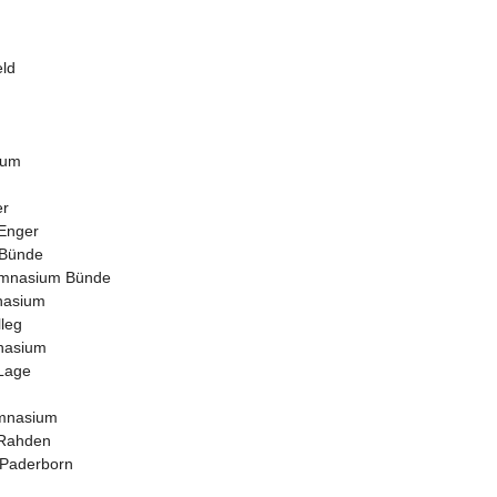
eld
ium
er
Enger
 Bünde
ymnasium Bünde
nasium
lleg
nasium
Lage
mnasium
 Rahden
 Paderborn