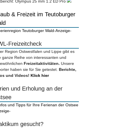
tbericht: Olympus 25 mm 1.2 ED Pro
laub & Freizeit im Teutoburger
ld
-Anzeige-
L-Freizeitcheck
der Region Ostwestfalen und Lippe gibt es
e ganze Reihe von interessanten und
ewöhnlichen
Freizeitaktivitäten.
Unsere
orter haben sie für Sie getestet.
Berichte,
os und Videos!
Klick hier
rien und Erholung an der
tsee
zeige-
aktikum gesucht?