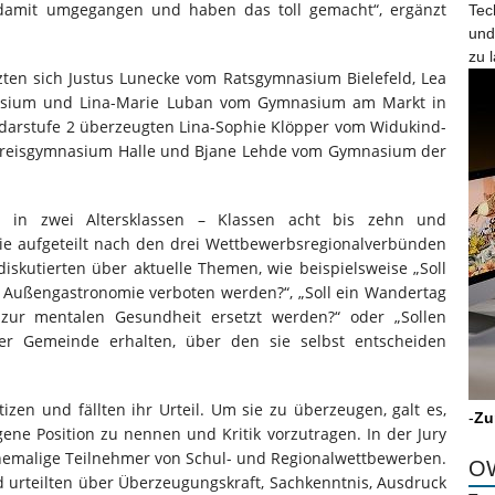
damit umgegangen und haben das toll gemacht“, ergänzt
Tec
und
zu 
tzten sich Justus Lunecke vom Ratsgymnasium Bielefeld, Lea
asium und Lina-Marie Luban vom Gymnasium am Markt in
darstufe 2 überzeugten Lina-Sophie Klöpper vom Widukind-
reisgymnasium Halle und Bjane Lehde vom Gymnasium der
n in zwei Altersklassen – Klassen acht bis zehn und
owie aufgeteilt nach den drei Wettbewerbsregionalverbünden
diskutierten über aktuelle Themen, wie beispielsweise „Soll
 Außengastronomie verboten werden?“, „Soll ein Wandertag
 zur mentalen Gesundheit ersetzt werden?“ oder „Sollen
er Gemeinde erhalten, über den sie selbst entscheiden
izen und fällten ihr Urteil. Um sie zu überzeugen, galt es,
-
Zu
gene Position zu nennen und Kritik vorzutragen. In der Jury
hemalige Teilnehmer von Schul- und Regionalwettbewerben.
OW
nd urteilten über Überzeugungskraft, Sachkenntnis, Ausdruck