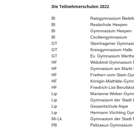
Die Teilnehmerschulen 2022
BI
Ratsgymnasium Bielef
BI
Realschule Heepen
BI
Gymnnasium Heepen
BI
Ceciliengymnasium
GT
Steinhagener Gymnas
GT
Kreisgymnasium Halle
GT
Ev. Gymnasium Werth
HF
Widukind-Gymnasium 
HF
Gymnasium am Markt
HF
Freiherr-vom-Stein-G
HF
Königin-Mathilde-Gym
HF
Friedrich-List-Berufsko
Lip
Marianne-Weber-Gym
Lip
Gymnasium der Stadt 
Lip
Gesamtschule Aspe
Lip
Hermann Vöchting Gy
Mi-Lk
Gymnasium der Stadt
PB
Pelizaeus Gymnasium