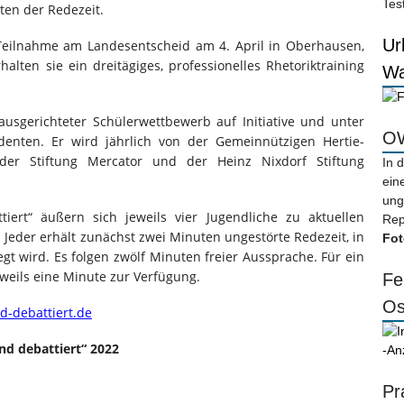
Tes
ten der Redezeit.
Ur
 Teilnahme am Landesentscheid am 4. April in Oberhausen,
rhalten sie ein dreitägiges, professionelles Rhetoriktraining
Wa
 ausgerichteter Schülerwettbewerb auf Initiative und unter
OW
denten. Er wird jährlich von der Gemeinnützigen Hertie-
 der Stiftung Mercator und der Heinz Nixdorf Stiftung
In 
ein
ung
tiert“ äußern sich jeweils vier Jugendliche zu aktuellen
Rep
. Jeder erhält zunächst zwei Minuten ungestörte Redezeit, in
Fot
legt wird. Es folgen zwölf Minuten freier Aussprache. Für ein
weils eine Minute zur Verfügung.
Fe
Os
-debattiert.de
nd debattiert“ 2022
-An
Pr