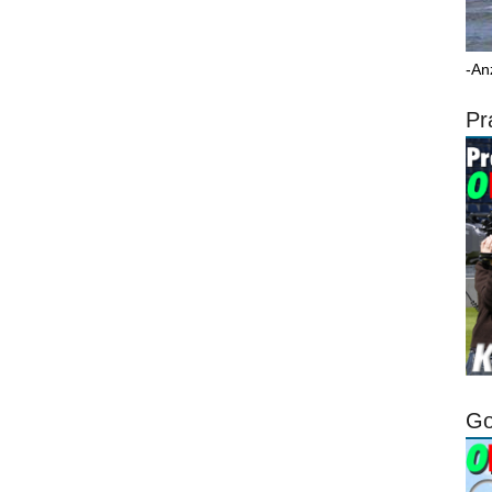
-An
Pr
Go