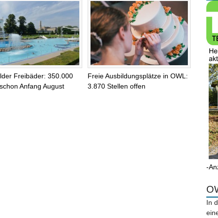
elder Freibäder: 350.000
Freie Ausbildungsplätze in OWL:
schon Anfang August
3.870 Stellen offen
-An
OW
In 
ein