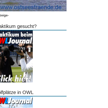
zeige-
aktikum gesucht?
lfplätze in OWL