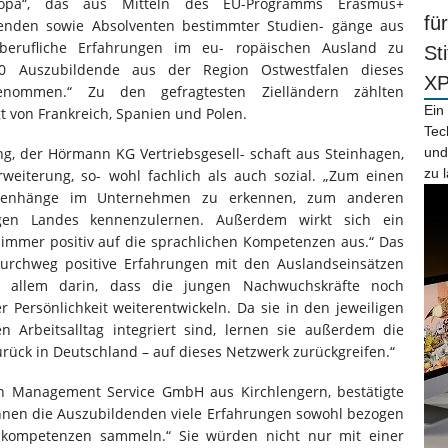
Europa“, das aus Mitteln des EU-Programms Erasmus+
fü
denden sowie Absolventen bestimmter Studien- gänge aus
 berufliche Erfahrungen im eu- ropäischen Ausland zu
St
 Auszubildende aus der Region Ostwestfalen dieses
X
enommen.“ Zu den gefragtesten Zielländern zählten
Ein
t von Frankreich, Spanien und Polen.
Tec
ing, der Hörmann KG Vertriebsgesell- schaft aus Steinhagen,
und
zu 
weiterung, so- wohl fachlich als auch sozial. „Zum einen
ammenhänge im Unternehmen zu erkennen, zum anderen
ligen Landes kennenzulernen. Außerdem wirkt sich ein
immer positiv auf die sprachlichen Kompetenzen aus.“ Das
rchweg positive Erfahrungen mit den Auslandseinsätzen
or allem darin, dass die jungen Nachwuchskräfte noch
r Persönlichkeit weiterentwickeln. Da sie in den jeweiligen
 Arbeitsalltag integriert sind, lernen sie außerdem die
rück in Deutschland – auf dieses Netzwerk zurückgreifen.“
ich Management Service GmbH aus Kirchlengern, bestätigte
nnen die Auszubildenden viele Erfahrungen sowohl bezogen
alkompetenzen sammeln.“ Sie würden nicht nur mit einer