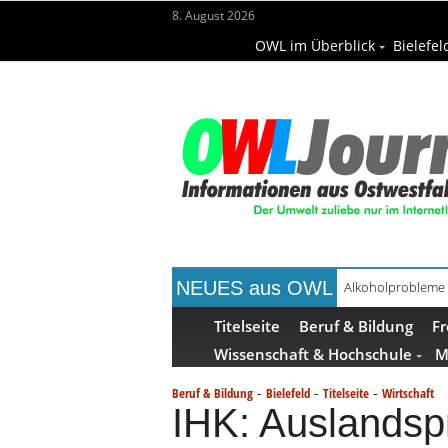
8. August 2026
OWL im Überblick
Bielefel
NEUES aus OWL
Alkoholprobleme 
Handgemachte Ge
Titelseite
Beruf & Bildung
Fr
Wissenschaft & Hochschule
M
-
-
-
Beruf & Bildung
Bielefeld
Titelseite
Wirtschaft
IHK: Auslandsp