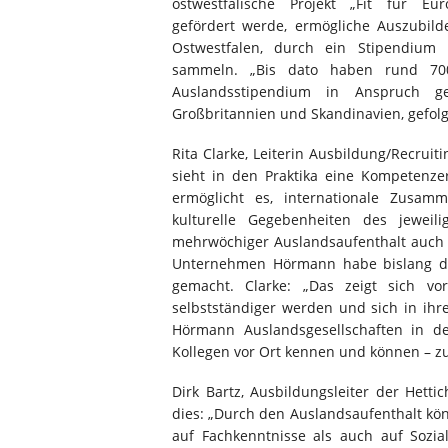
ostwestfälische Projekt „Fit für 
gefördert werde, ermögliche Auszubil
Ostwestfalen, durch ein Stipendium
sammeln. „Bis dato haben rund 700
Auslandsstipendium in Anspruch g
Großbritannien und Skandinavien, gefolg
Rita Clarke, Leiterin Ausbildung/Recruit
sieht in den Praktika eine Kompetenzer
ermöglicht es, internationale Zus
kulturelle Gegebenheiten des jewei
mehrwöchiger Auslandsaufenthalt auch 
Unternehmen Hörmann habe bislang du
gemacht. Clarke: „Das zeigt sich v
selbstständiger werden und sich in ihre
Hörmann Auslandsgesellschaften in den
Kollegen vor Ort kennen und können – zu
Dirk Bartz, Ausbildungsleiter der Hett
dies: „Durch den Auslandsaufenthalt kö
auf Fachkenntnisse als auch auf Sozi