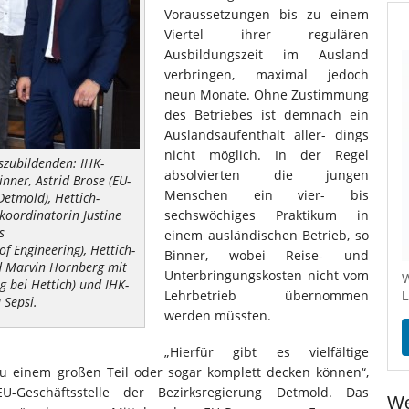
Voraussetzungen bis zu einem
Viertel ihrer regulären
Ausbildungszeit im Ausland
verbringen, maximal jedoch
neun Monate. Ohne Zustimmung
des Betriebes ist demnach ein
Auslandsaufenthalt aller- dings
nicht möglich. In der Regel
szubildenden: IHK-
absolvierten die jungen
nner, Astrid Brose (EU-
Menschen ein vier- bis
Detmold), Hettich-
sechswöchiges Praktikum in
tkoordinatorin Justine
s
einem ausländischen Betrieb, so
f Engineering), Hettich-
Binner, wobei Reise- und
d Marvin Hornberg mit
Unterbringungskosten nicht vom
W
g bei Hettich) und IHK-
Lehrbetrieb übernommen
L
 Sepsi.
werden müssten.
„Hierfür gibt es vielfältige
zu einem großen Teil oder sogar komplett decken können“,
-Geschäftsstelle der Bezirksregierung Detmold. Das
We