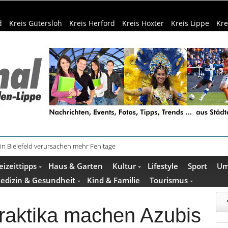
d
Kreis Gütersloh
Kreis Herford
Kreis Höxter
Kreis Lippe
Kre
in Bielefeld verursachen mehr Fehltage
schenkideen im Pop-up-Store in Büren
eizeittipps
Haus & Garten
Kultur
Lifestyle
Sport
Um
edizin & Gesundheit
Kind & Familie
Tourismus
raktika machen Azubis