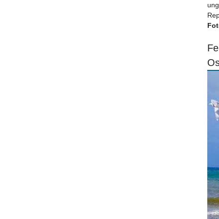
ung
Rep
Fot
Fe
Os