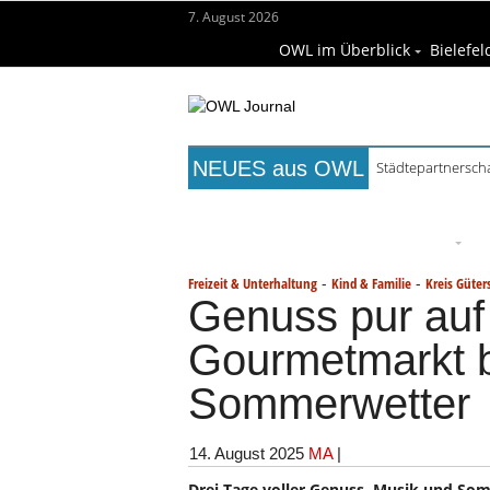
7. August 2026
OWL im Überblick
Bielefel
NEUES aus OWL
Städtepartnerscha
Titelseite
Beruf & Bildung
Fr
Wissenschaft & Hochschule
M
-
-
Freizeit & Unterhaltung
Kind & Familie
Kreis Güter
Genuss pur auf
Gourmetmarkt b
Sommerwetter
14. August 2025
MA
|
Drei Tage voller Genuss, Musik und S