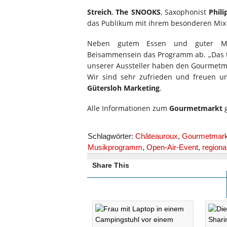
Streich
,
The SNOOKS
, Saxophonist
Phil
das Publikum mit ihrem besonderen Mix 
Neben gutem Essen und guter Musi
Beisammensein das Programm ab. „Das to
unserer Aussteller haben den Gourmetma
Wir sind sehr zufrieden und freuen un
Gütersloh Marketing
.
Alle Informationen zum
Gourmetmarkt
g
Schlagwörter:
Châteauroux
,
Gourmetmark
Musikprogramm
,
Open-Air-Event
,
regiona
Share This