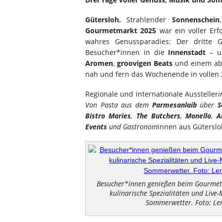
Gütersloh.
Strahlender
Sonnenschein
Gourmetmarkt 2025
war ein voller Erf
wahres Genussparadies: Der dritte
Besucher*innen in die
Innenstadt
– u
Aromen
,
groovigen Beats
und einem ab
nah und fern das Wochenende in vollen
Regionale und internationale Aussteller
i
Von Pasta aus dem
Parmesanlaib
über
S
Bistro Maries
,
The Butchers
,
Monello
,
A
Events
und Gastronom
innen aus Güterslo
Besucher*innen genießen beim Gourmet
kulinarische Spezialitäten und Live
Sommerwetter. Foto: Le