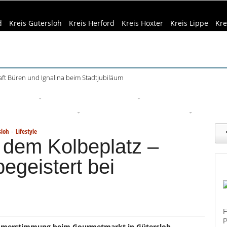
d
Kreis Gütersloh
Kreis Herford
Kreis Höxter
Kreis Lippe
Kre
ft Büren und Ignalina beim Stadtjubiläum
eizeittipps
Haus & Garten
Kultur
Lifestyle
Sport
Um
edizin & Gesundheit
Kind & Familie
Tourismus
-
sloh
Lifestyle
 dem Kolbeplatz –
egeistert bei
F
P
ommerstimmung beim Gourmetmarkt in Gütersloh