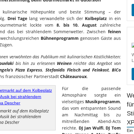
, kulinarische Höhepunkte und beste Stimmung – der
olg.
Drei Tage
lang verwandelte sich der
Kolbeplatz
in ein
 Gourmetmarkt lockte vom
8. bis 10. August
zahlreiche
nd das bei strahlendem Sommerwetter. Zwischen
feinen
wechslungsreichen
Bühnenprogramm
genossen Gäste aus
 Zügen.
W
nnen verwöhnten das Publikum mit kulinarischen Köstlichkeiten:
L
ouvlaki
bis hin zu erlesenen
Weinen
reichte das Angebot von
ngelo’s Pizza Express
,
Stefanidis Fleisch und Feinkost
,
BiCo
hs französischer Partnerstadt
Châteauroux
.
Für die passende
Atmosphäre sorgte ein
We
vielseitiges
Musikprogramm
,
fü
das vom entspannten Sound
markt auf dem Kolbeplatz
St
am Nachmittag bis zu
-Musik bei strahlendem
mitreißenden Abend-Acts
X
na Descher
reichte.
DJ Jan Wulfi
,
DJ Tom
Ein