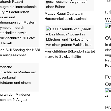
Tes
Ur
Matteo Raggi Quartett in
Harsewinkel spielt zweimal
Wa
OW
In 
tion Skill Sharing der HSBI
ein
Freilichtbühne Bökendorf startet
lin ausgezeichnet
ung
in zweite Spielzeithälfte
Rep
Fot
Fe
Os
ng an den Mindener
-An
sen am 9. August
Pr