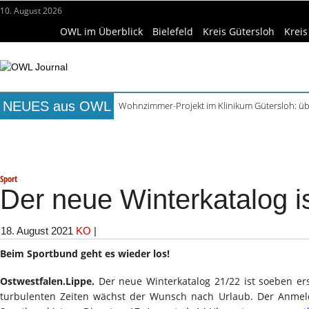
10. August 2026
OWL im Überblick
Bielefeld
Kreis Gütersloh
Kreis
NEUES aus OWL
Wohnzimmer-Projekt im Klinikum Gütersloh: üb
Wildkräuterspaziergang im Siekertal am Muse
Titelseite
Beruf & Bildung
Freizeittipps
Haus & Ga
Team Plasmatreat vor dem Bundesliga-Finale 
Lortzing-Ausstellung in Detmold zum Jubiläums
Wissenschaft & Hochschule
Medizin & Gesundheit
K
ReCartney in Büren spielt Beatles- und McCartn
Sport
Der neue Winterkatalog is
18. August 2021
KO
|
Beim Sportbund geht es wieder los!
Ostwestfalen.Lippe.
Der neue Winterkatalog 21/22 ist soeben e
turbulenten Zeiten wächst der Wunsch nach Urlaub. Der Anmeld