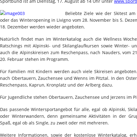
Sportbund ist am Dienstag, 17. August ab 14 Uhr unter
www.sport
Beliebte Ziele wie der Skitest a
oder das Winteropening in Livigno vom 28. November bis 5. Deze
18. Dezember werden wieder angeboten.
Natürlich findet man im Winterkatalog auch die Wellness Woche
Ratschings mit Alpinski- und Skilanglaufkursen sowie Winter
auch die Alpinskireisen zum Reschenpass, nach Nauders, vom 21.
20. Februar stehen im Programm.
Für Familien mit Kindern werden auch viele Skireisen angeboten
nach Obertauern, Zauchensee und Wenns im Pitztal. In den Oste
Reschenpass, Kaprun, Kronplatz und der Arlberg dazu.
Für Jugendliche stehen Obertauern, Zauchensee und Jerzens im Pit
Das passende Wintersportangebot für alle, egal ob Alpinski, Ski
oder Winterwandern, denn gemeinsame Aktivitäten in der Gr
Spaß, egal ob als Single, zu zweit oder mit mehreren.
Weitere Informationen, sowie der kostenlose Winterkatalog, er