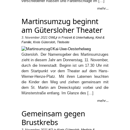
verschiedener Rassen und Farbenschläge im […]
mehr...
Martinsumzug beginnt
am Gütersloher Theater
3. November 2021
OWLjr
in
Freizeit & Unterhaltung
,
Kind &
Familie
,
Kreis Gütersloh
,
Titelseite
Gütersloh. Der Namensgeber des Martinsumzuges
zieht in diesem Jahr am Donnerstag, 11. November,
durch die Innenstadt. Beginn ist um 17.30 Uhr mit
dem Startpunkt vor dem Theater auf dem Hans-
Werner-Henze-Platz. Mit ihren Laternen leuchten
die Kinder den Weg und ziehen gemeinsam mit
dem St. Martin am Dreiecksplatz vorbei und die
Münsterstraße entlang. Im Glanze des […]
mehr...
Gemeinsam gegen
Brustkrebs
3. November 2021
KO
in
Kreis Gütersloh
,
Medizin &