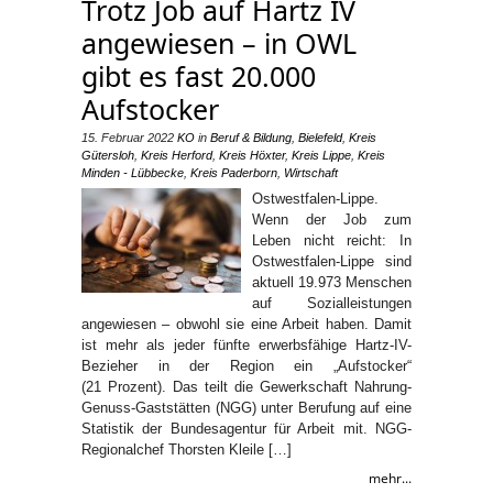
Trotz Job auf Hartz IV
angewiesen – in OWL
gibt es fast 20.000
Aufstocker
15. Februar 2022
KO
in
Beruf & Bildung
,
Bielefeld
,
Kreis
Gütersloh
,
Kreis Herford
,
Kreis Höxter
,
Kreis Lippe
,
Kreis
Minden - Lübbecke
,
Kreis Paderborn
,
Wirtschaft
Ostwestfalen-Lippe.
Wenn der Job zum
Leben nicht reicht: In
Ostwestfalen-Lippe sind
aktuell 19.973 Menschen
auf Sozialleistungen
angewiesen – obwohl sie eine Arbeit haben. Damit
ist mehr als jeder fünfte erwerbsfähige Hartz-IV-
Bezieher in der Region ein „Aufstocker“
(21 Prozent). Das teilt die Gewerkschaft Nahrung-
Genuss-Gaststätten (NGG) unter Berufung auf eine
Statistik der Bundesagentur für Arbeit mit. NGG-
Regionalchef Thorsten Kleile […]
mehr...