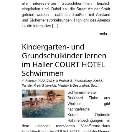
alle interessierten Gütersloher:innen herzlich
eingeladen sind. Dabei soll die Street Art der Stadt
gefeiert werden – natürlich draußen, mit Abstand
und Sicherheitsvorkehrungen. Highlight des Abends
ist die interaktive […]
mehr...
Kindergarten- und
Grundschulkinder lernen
im Haller COURT HOTEL
Schwimmen
4. Februar 2022
OWLjr
in
Freizeit & Unterhaltung
,
Kind &
Familie
,
Kreis Gütersloh
,
Medizin & Gesundheit
,
Sport
Schwimmmeister
Burkhard Finke aus
Werther gibt
nachgefragte
Kurse Optimale
Rahmenbedingungen in
dem unlängst renovierten Vier-Sterne-Haus
HalleWestfalen. Im COURT HOTEL sind die kleinen