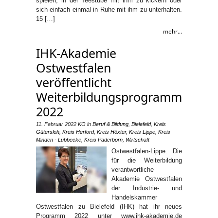
spielen, in der Teestube mit ihm zu kickern oder
sich einfach einmal in Ruhe mit ihm zu unterhalten.
15 […]
mehr...
IHK-Akademie
Ostwestfalen
veröffentlicht
Weiterbildungsprogramm
2022
11. Februar 2022
KO
in
Beruf & Bildung
,
Bielefeld
,
Kreis
Gütersloh
,
Kreis Herford
,
Kreis Höxter
,
Kreis Lippe
,
Kreis
Minden - Lübbecke
,
Kreis Paderborn
,
Wirtschaft
Ostwestfalen-Lippe. Die
für die Weiterbildung
verantwortliche
Akademie Ostwestfalen
der Industrie- und
Handelskammer
Ostwestfalen zu Bielefeld (IHK) hat ihr neues
Programm 2022 unter www.ihk-akademie.de