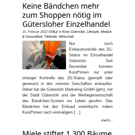
Keine Bändchen mehr
zum Shoppen nötig im
Gütersloher Einzelhandel
15. Februar 2022
OWLjr
in
Kreis Gütersloh
,
Lifestyle
,
Medizin
& Gesundheit
,
Titelseite
,
Wirtschaft
Nur noch
Einlasskontrolle des 2G-
Status im Einzelhandel
Gütersloh. Seit
Dezember konnten
Kund*innen nur unter
strenger Kontrolle des 2G-Status (geimpft oder
genesen) in den meisten Geschäften einkaufen.
Daher hat die Gütersloh Marketing GmbH (gtm), mit
der Stadt Gütersloh und der Werbegemeinschaft
das Bändchen-System ins Leben gerufen. Das
Bändchen hat den Einkauf vereinfacht, indem
Kund*innen nach einmaligem […]
mehr...
Miele stiftet 1.300 Bäume