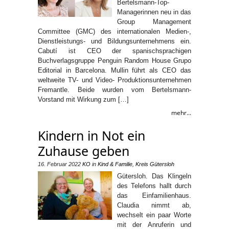
Bertelsmann-Top-
Managerinnen neu in das
Group Management
Committee (GMC) des internationalen Medien-,
Dienstleistungs- und Bildungsunternehmens ein.
Cabutí ist CEO der spanischsprachigen
Buchverlagsgruppe Penguin Random House Grupo
Editorial in Barcelona. Mullin führt als CEO das
weltweite TV- und Video- Produktionsunternehmen
Fremantle. Beide wurden vom Bertelsmann-
Vorstand mit Wirkung zum […]
mehr...
Kindern in Not ein
Zuhause geben
16. Februar 2022
KO
in
Kind & Familie
,
Kreis Gütersloh
Gütersloh. Das Klingeln
des Telefons hallt durch
das Einfamilienhaus.
Claudia nimmt ab,
wechselt ein paar Worte
mit der Anruferin und