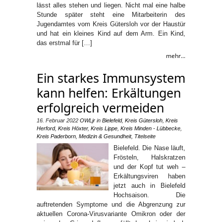
lässt alles stehen und liegen. Nicht mal eine halbe
Stunde später steht eine Mitarbeiterin des
Jugendamtes vom Kreis Gütersloh vor der Haustür
und hat ein kleines Kind auf dem Arm. Ein Kind,
das erstmal für […]
mehr...
Ein starkes Immunsystem
kann helfen: Erkältungen
erfolgreich vermeiden
16. Februar 2022
OWLjr
in
Bielefeld
,
Kreis Gütersloh
,
Kreis
Herford
,
Kreis Höxter
,
Kreis Lippe
,
Kreis Minden - Lübbecke
,
Kreis Paderborn
,
Medizin & Gesundheit
,
Titelseite
Bielefeld. Die Nase läuft,
Frösteln, Halskratzen
und der Kopf tut weh –
Erkältungsviren haben
jetzt auch in Bielefeld
Hochsaison. Die
auftretenden Symptome und die Abgrenzung zur
aktuellen Corona-Virusvariante Omikron oder der