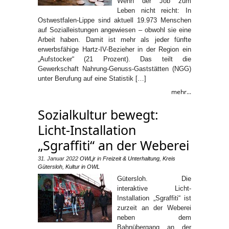
Wenn der Job zum
Leben nicht reicht: In
Ostwestfalen-Lippe sind aktuell 19.973 Menschen
auf Sozialleistungen angewiesen – obwohl sie eine
Arbeit haben. Damit ist mehr als jeder fünfte
erwerbsfähige Hartz-IV-Bezieher in der Region ein
„Aufstocker“ (21 Prozent). Das teilt die
Gewerkschaft Nahrung-Genuss-Gaststätten (NGG)
unter Berufung auf eine Statistik […]
mehr...
Sozialkultur bewegt:
Licht-Installation
„Sgraffiti“ an der Weberei
31. Januar 2022
OWLjr
in
Freizeit & Unterhaltung
,
Kreis
Gütersloh
,
Kultur in OWL
Gütersloh. Die
interaktive Licht-
Installation „Sgraffiti“ ist
zurzeit an der Weberei
neben dem
Bahnübergang an der