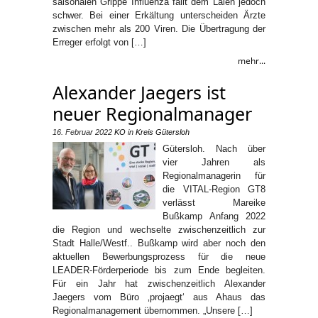
saisonalen Grippe Influenza fällt dem Laien jedoch
schwer. Bei einer Erkältung unterscheiden Ärzte
zwischen mehr als 200 Viren. Die Übertragung der
Erreger erfolgt von […]
mehr...
Alexander Jaegers ist
neuer Regionalmanager
16. Februar 2022
KO
in
Kreis Gütersloh
Gütersloh. Nach über
vier Jahren als
Regionalmanagerin für
die VITAL-Region GT8
verlässt Mareike
Bußkamp Anfang 2022
die Region und wechselte zwischenzeitlich zur
Stadt Halle/Westf.. Bußkamp wird aber noch den
aktuellen Bewerbungsprozess für die neue
LEADER-Förderperiode bis zum Ende begleiten.
Für ein Jahr hat zwischenzeitlich Alexander
Jaegers vom Büro ‚projaegt‘ aus Ahaus das
Regionalmanagement übernommen. „Unsere […]