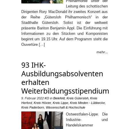
Philharmonie unter der
Leitung des schottischen
Dirigenten Rory MacDonald ihr zweites Konzert aus
der Reihe „Gütersloh Philharmonisch“ in der
Stadthalle Gütersloh. Solist ist der weltweit
präsente Bariton Benjamin Appl. Die Einführung mit
Informationen zu den Stücken und Komponisten
beginnt um 19.15 Uhr. Auf dem Programm steht die
Ouvertüre […]
mehr...
93 IHK-
Ausbildungsabsolventen
erhalten
Weiterbildungsstipendium
9. Februar 2022
KO
in
Bielefeld
,
Kreis Gütersloh
,
Kreis
Herford
,
Kreis Höxter
,
Kreis Lippe
,
Kreis Minden - Lübbecke
,
Kreis Paderborn
,
Wissenschaft & Hochschule
Ostwestfalen-Lippe. Die
Industrie- und
Handelskammer