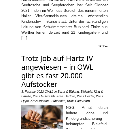
Seefrösche und Seepferdchen los: Seit Oktober
2021 finden im Wellness-Bereich des renommierten
Haller Vier-SterneHauses dreimal wöchentlich
Kinderschwimmkurse statt. Unter der fachkundigen
Leitung von Schwimmmeister Burkhard Finke aus
Werther lernen derzeit rund 21 Kindergarten- und
[…]
mehr...
Trotz Job auf Hartz IV
angewiesen – in OWL
gibt es fast 20.000
Aufstocker
3. Februar 2022
OWLjr
in
Beruf & Bildung
,
Bielefeld
,
Kind &
Familie
,
Kreis Gütersloh
,
Kreis Herford
,
Kreis Höxter
,
Kreis
Lippe
,
Kreis Minden - Lübbecke
,
Kreis Paderborn
NGG: Armut durch
höhere Löhne und
Kindergrundsicherung
bekämpfen Bielefeld.