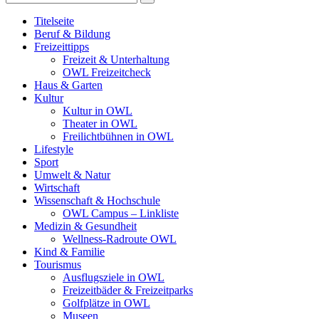
Titelseite
Beruf & Bildung
Freizeittipps
Freizeit & Unterhaltung
OWL Freizeitcheck
Haus & Garten
Kultur
Kultur in OWL
Theater in OWL
Freilichtbühnen in OWL
Lifestyle
Sport
Umwelt & Natur
Wirtschaft
Wissenschaft & Hochschule
OWL Campus – Linkliste
Medizin & Gesundheit
Wellness-Radroute OWL
Kind & Familie
Tourismus
Ausflugsziele in OWL
Freizeitbäder & Freizeitparks
Golfplätze in OWL
Museen