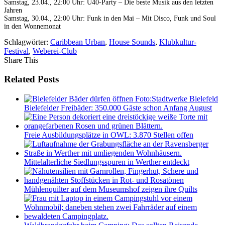
Samstag, 23.04., 22:00 Uhr: Ü40-Party – Die beste Musik aus den letzten
Jahren
Samstag, 30.04., 22:00 Uhr: Funk in den Mai – Mit Disco, Funk und Soul
in den Wonnemonat
Schlagwörter:
Caribbean Urban
,
House Sounds
,
Klubkultur-
Festival
,
Weberei-Club
Share This
Related Posts
Bielefelder Freibäder: 350.000 Gäste schon Anfang August
Freie Ausbildungsplätze in OWL: 3.870 Stellen offen
Mittelalterliche Siedlungsspuren in Werther entdeckt
Mühlenquilter auf dem Museumshof zeigen ihre Quilts