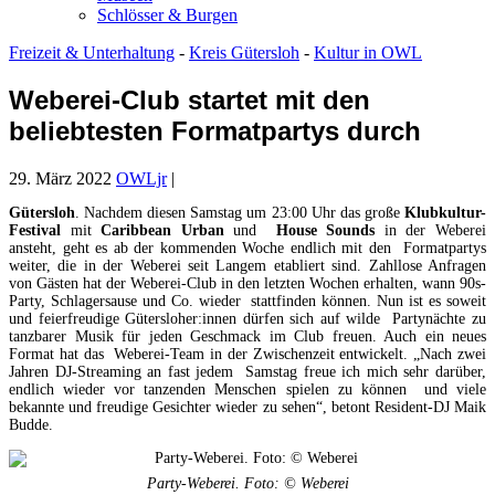
Schlösser & Burgen
Freizeit & Unterhaltung
-
Kreis Gütersloh
-
Kultur in OWL
Weberei-Club startet mit den
beliebtesten Formatpartys durch
29. März 2022
OWLjr
|
Gütersloh
. Nachdem diesen Samstag um 23:00 Uhr das große
Klubkultur-
Festival
mit
Caribbean Urban
und
House Sounds
in der Weberei
ansteht, geht es ab der kommenden Woche endlich mit den Formatpartys
weiter, die in der Weberei seit Langem etabliert sind. Zahllose Anfragen
von Gästen hat der Weberei-Club in den letzten Wochen erhalten, wann 90s-
Party, Schlagersause und Co. wieder stattfinden können. Nun ist es soweit
und feierfreudige Gütersloher:innen dürfen sich auf wilde Partynächte zu
tanzbarer Musik für jeden Geschmack im Club freuen. Auch ein neues
Format hat das Weberei-Team in der Zwischenzeit entwickelt. „Nach zwei
Jahren DJ-Streaming an fast jedem Samstag freue ich mich sehr darüber,
endlich wieder vor tanzenden Menschen spielen zu können und viele
bekannte und freudige Gesichter wieder zu sehen“, betont Resident-DJ Maik
Budde.
Party-Weberei. Foto: © Weberei