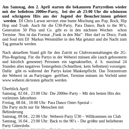
Am Samstag, den 2. April starten die bekannten Partyreihen wieder
mit der beliebten 2000er-Party, bei der ab 23:00 Uhr die schönsten
und schrägsten Hits aus der Jugend der Besucher:innen gefeiert
werden
. DJ Chris Larson serviert eine bunte Mischung aus Pop, Rock, Hip
Hop und Trash. Auch für die Ü30-Party, Para Dance, Back to the 90’s,
Generation 50 Plus und Co. gibt es in den nächsten Wochen schon
Termine. Neu ist das Format „Funk in den Mai“: Hier darf zu Disco, Funk
und Soul mit DJ Markus Weismüller in den Mai getanzt und die Nacht zum
Tag gemacht werden.
Nach aktuellem Stand gilt für den Zutritt zu Clubveranstaltungen die 2G-
Plus-Regelung. Für die Partys in der Weberei müssen alle (auch geboosterte
und kürzlich genesene) Personen ein tagesaktuelles, d. h. maximal 24
Stunden altes negatives Testergebnis (Schnelltest, kein Selbsttest) vorzeigen.
Dafür gibt es während der Partys keine Maskenpflicht. Das Testzentrum
der Weberei ist an Partytagen geöffnet, Termine müssen im Vorfeld unter
www.weberei.de/testen gebucht werden.
Überblick April:
Samstag, 02.04., 23:00 Uhr: Die 2000er-Party – Mit den besten Hits des
vorletzten Jahrzehnts
Freitag, 08.04., 18:00 Uhr: Para Dance Oster-Spezial –
Die Party nicht nur für Menschen mit
Behinderung
Samstag, 09.04., 22:00 Uhr: Weberei-Party Ü30 – Willkommen im Club
Samstag, 16.04., 23:00 Uhr: Back to the 90’s – Die größte und beliebteste
Party Güterslohs