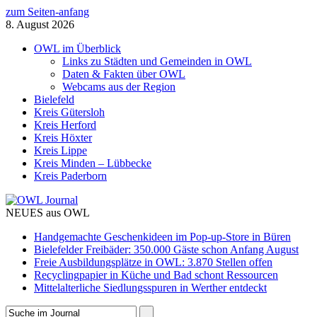
zum Seiten-anfang
8. August 2026
OWL im Überblick
Links zu Städten und Gemeinden in OWL
Daten & Fakten über OWL
Webcams aus der Region
Bielefeld
Kreis Gütersloh
Kreis Herford
Kreis Höxter
Kreis Lippe
Kreis Minden – Lübbecke
Kreis Paderborn
NEUES aus OWL
Handgemachte Geschenkideen im Pop-up-Store in Büren
Bielefelder Freibäder: 350.000 Gäste schon Anfang August
Freie Ausbildungsplätze in OWL: 3.870 Stellen offen
Recyclingpapier in Küche und Bad schont Ressourcen
Mittelalterliche Siedlungsspuren in Werther entdeckt