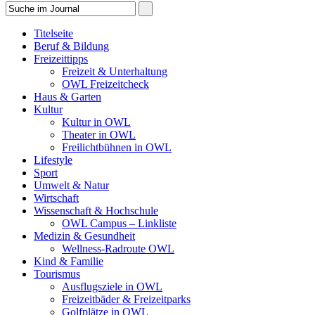
Titelseite
Beruf & Bildung
Freizeittipps
Freizeit & Unterhaltung
OWL Freizeitcheck
Haus & Garten
Kultur
Kultur in OWL
Theater in OWL
Freilichtbühnen in OWL
Lifestyle
Sport
Umwelt & Natur
Wirtschaft
Wissenschaft & Hochschule
OWL Campus – Linkliste
Medizin & Gesundheit
Wellness-Radroute OWL
Kind & Familie
Tourismus
Ausflugsziele in OWL
Freizeitbäder & Freizeitparks
Golfplätze in OWL