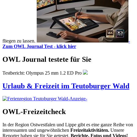
fliegen zu lassen.
-
Zum OWL Journal Test - klick hier
OWL Journal testete für Sie
Testbericht: Olympus 25 mm 1.2 ED Pro
Urlaub & Freizeit im Teutoburger Wald
-Anzeige-
OWL-Freizeitcheck
In der Region Ostwestfalen und Lippe gibt es eine ganze Reihe von
interessanten und ungewöhnlichen
Freizeitaktivitäten.
Unsere
Reporter haben sie für Sie getestet.
Berichte, Fotos und Videos!