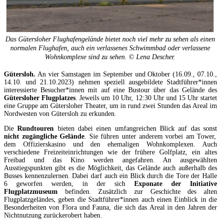
Das Gütersloher Flughafengelände bietet noch viel mehr zu sehen als einen
normalen Flughafen, auch ein verlassenes Schwimmbad oder verlassene
Wohnkomplexe sind zu sehen. © Lena Descher.
Gütersloh.
An vier Samstagen im September und Oktober (16.09., 07.10.,
14.10. und 21.10.2023) nehmen speziell ausgebildete Stadtführer*innen
interessierte Besucher*innen mit auf eine Bustour über das Gelände des
Gütersloher Flugplatzes
. Jeweils um 10 Uhr, 12:30 Uhr und 15 Uhr startet
eine Gruppe am Gütersloher Theater, um in rund zwei Stunden das Areal im
Nordwesten von Gütersloh zu erkunden.
Die
Rundtouren
bieten dabei einen umfangreichen Blick auf das sonst
nicht zugängliche Gelände
. Sie führen unter anderem vorbei am Tower,
dem Offizierskasino und den ehemaligen Wohnkomplexen. Auch
verschiedene Freizeiteinrichtungen wie der frühere Golfplatz, ein altes
Freibad und das Kino werden angefahren. An ausgewählten
Ausstiegspunkten gibt es die Möglichkeit, das Gelände auch außerhalb des
Busses kennenzulernen. Dabei darf auch ein Blick durch die Tore der Halle
6 geworfen werden, in der sich
Exponate der Initiative
Flugplatzmuseum
befinden. Zusätzlich zur Geschichte des alten
Flugplatzgeländes, geben die Stadtführer*innen auch einen Einblick in die
Besonderheiten von Flora und Fauna, die sich das Areal in den Jahren der
Nichtnutzung zurückerobert haben.