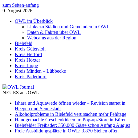
zum Seiten-anfang
9. August 2026
OWL im Überblick
Links zu Städten und Gemeinden in OWL
Daten & Fakten über OWL
Webcams aus der Region
Bielefeld
Kreis Gütersloh
Kreis Herford
Kreis Höxter
Kreis Lippe
Kreis Minden – Lübbecke
Kreis Paderborn
NEUES aus OWL
Ishara und Aquawede öffnen wieder – Revision startet in
Heepen und Sennestadt
Alkoholprobleme in Bielefeld verursachen mehr Fehltage
Handgemachte Geschenkideen im Pop-up-Store in Büren
Bielefelder Freibäder: 350.000 Gäste schon Anfang August
Freie Ausbildungsplätze in OWL: 3.870 Stellen offen