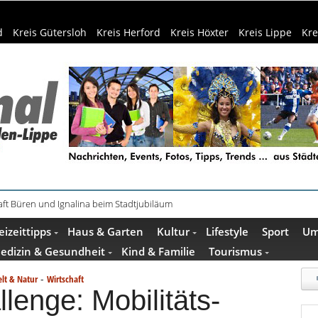
d
Kreis Gütersloh
Kreis Herford
Kreis Höxter
Kreis Lippe
Kre
ft Büren und Ignalina beim Stadtjubiläum
haring der HSBI in Berlin ausgezeichnet
eizeittipps
Haus & Garten
Kultur
Lifestyle
Sport
Um
edizin & Gesundheit
Kind & Familie
Tourismus
-
lt & Natur
Wirtschaft
lenge: Mobilitäts-