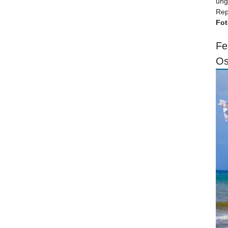
ung
Rep
Fot
Fe
Os