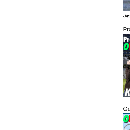
-An
Pr
Go