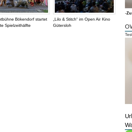
-
Zu
chtbühne Bökendorf startet
„Lilo & Stitch“ im Open Air Kino
te Spielzeithälfte
Gütersloh
OW
Tes
Ur
Wa