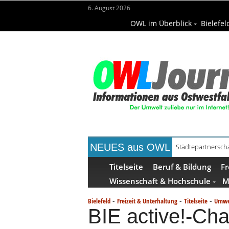
6. August 2026
OWL im Überblick
Bielefel
NEUES aus OWL
Städtepartnerscha
Kollektion Skill S
Titelseite
Beruf & Bildung
Fr
Wissenschaft & Hochschule
M
-
-
-
Bielefeld
Freizeit & Unterhaltung
Titelseite
Umwe
BIE active!-Chal