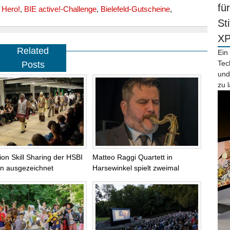
fü
 Hero!
,
BIE active!-Challenge
,
Bielefeld-Gutscheine
,
St
X
Related
Ein
Tec
Posts
und
zu 
tion Skill Sharing der HSBI
Matteo Raggi Quartett in
lin ausgezeichnet
Harsewinkel spielt zweimal