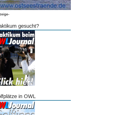
zeige-
aktikum gesucht?
lfplätze in OWL