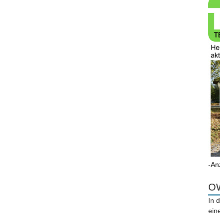
-An
OW
In 
ein