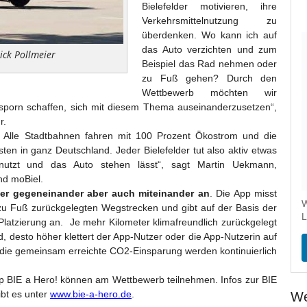
Bielefelder motivieren, ihre
Verkehrsmittelnutzung zu
überdenken. Wo kann ich auf
das Auto verzichten und zum
ick Pollmeier
Beispiel das Rad nehmen oder
zu Fuß gehen? Durch den
Wettbewerb möchten wir
porn schaffen, sich mit diesem Thema auseinanderzusetzen“,
r.
. Alle Stadtbahnen fahren mit 100 Prozent Ökostrom und die
ten in ganz Deutschland. Jeder Bielefelder tut also aktiv etwas
tzt und das Auto stehen lässt“, sagt Martin Uekmann,
nd moBiel.
zer gegeneinander aber auch miteinander an
. Die App misst
W
u Fuß zurückgelegten Wegstrecken und gibt auf der Basis der
L
Platzierung an. Je mehr Kilometer klimafreundlich zurückgelegt
 desto höher klettert der App-Nutzer oder die App-Nutzerin auf
 die gemeinsam erreichte CO2-Einsparung werden kontinuierlich
pp BIE a Hero! können am Wettbewerb teilnehmen. Infos zur BIE
ibt es unter
www.bie-a-hero.de
.
We