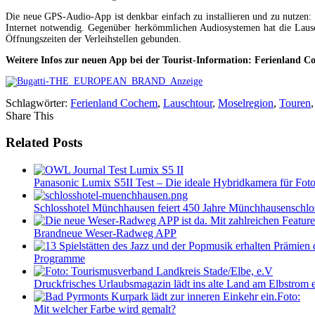
Die neue GPS-Audio-App ist denkbar einfach zu installieren und zu nutzen: 
Internet notwendig. Gegenüber herkömmlichen Audiosystemen hat die Lausc
Öffnungszeiten der Verleihstellen gebunden.
Weitere Infos zur neuen App bei der Tourist-Information: Ferienland 
Schlagwörter:
Ferienland Cochem
,
Lauschtour
,
Moselregion
,
Touren
Share This
Related Posts
Panasonic Lumix S5II Test – Die ideale Hybridkamera für Fot
Schlosshotel Münchhausen feiert 450 Jahre Münchhausenschl
Brandneue Weser-Radweg APP
Programme
Druckfrisches Urlaubsmagazin lädt ins alte Land am Elbstrom 
Mit welcher Farbe wird gemalt?