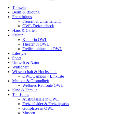
Titelseite
Beruf & Bildung
Freizeittipps
Freizeit & Unterhaltung
OWL Freizeitcheck
Haus & Garten
Kultur
Kultur in OWL
Theater in OWL
Freilichtbühnen in OWL
Lifestyle
Sport
Umwelt & Natur
Wirtschaft
Wissenschaft & Hochschule
OWL Campus – Linkliste
Medizin & Gesundheit
Wellness-Radroute OWL
Kind & Familie
Tourismus
Ausflugsziele in OWL
Freizeitbäder & Freizeitparks
Golfplätze in OWL
Museen