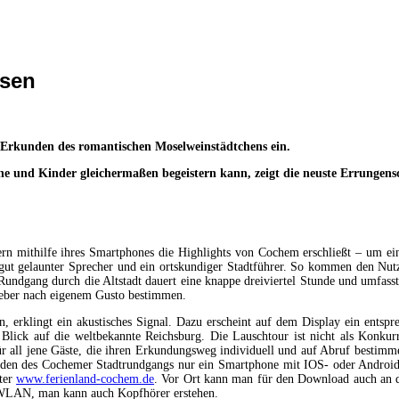
ssen
 Erkunden des romantischen Moselweinstädtchens ein.
 und Kinder gleichermaßen begeistern kann, zeigt die neuste Errungensc
n mithilfe ihres Smartphones die Highlights von Cochem erschließt – um ein
 gut gelaunter Sprecher und ein ortskundiger Stadtführer. So kommen den Nutz
Rundgang durch die Altstadt dauert eine knappe dreiviertel Stunde und umfass
lieber nach eigenem Gusto bestimmen.
en, erklingt ein akustisches Signal. Dazu erscheint auf dem Display ein entsp
Blick auf die weltbekannte Reichsburg. Die Lauschtour ist nicht als Konkur
ür all jene Gäste, die ihren Erkundungsweg individuell und auf Abruf bestimm
laden des Cochemer Stadtrundgangs nur ein Smartphone mit IOS- oder Android
nter
www.ferienland-cochem.de
. Vor Ort kann man für den Download auch an d
es WLAN, man kann auch Kopfhörer erstehen.