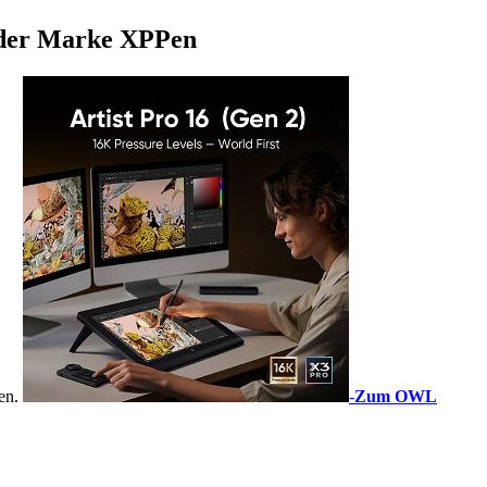
) der Marke XPPen
sen.
-
Zum OWL