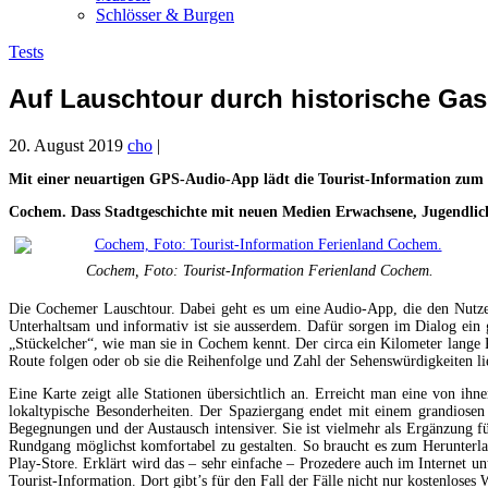
Schlösser & Burgen
Tests
Auf Lauschtour durch historische Ga
20. August 2019
cho
|
Mit einer neuartigen GPS-Audio-App lädt die Tourist-Information zum
Cochem. Dass Stadtgeschichte mit neuen Medien Erwachsene, Jugendliche
Cochem, Foto: Tourist-Information Ferienland Cochem.
Die Cochemer Lauschtour. Dabei geht es um eine Audio-App, die den Nutzer
Unterhaltsam und informativ ist sie ausserdem. Dafür sorgen im Dialog ein
„Stückelcher“, wie man sie in Cochem kennt. Der circa ein Kilometer lange 
Route folgen oder ob sie die Reihenfolge und Zahl der Sehenswürdigkeiten 
Eine Karte zeigt alle Stationen übersichtlich an. Erreicht man eine von ihn
lokaltypische Besonderheiten. Der Spaziergang endet mit einem grandiosen 
Begegnungen und der Austausch intensiver. Sie ist vielmehr als Ergänzung f
Rundgang möglichst komfortabel zu gestalten. So braucht es zum Herunter
Play-Store. Erklärt wird das – sehr einfache – Prozedere auch im Internet u
Tourist-Information. Dort gibt’s für den Fall der Fälle nicht nur kostenlos