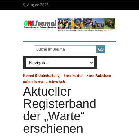
9. August 2026
-
-
-
Freizeit & Unterhaltung
Kreis Höxter
Kreis Paderborn
-
Kultur in OWL
Wirtschaft
Aktueller
Registerband
der „Warte“
erschienen