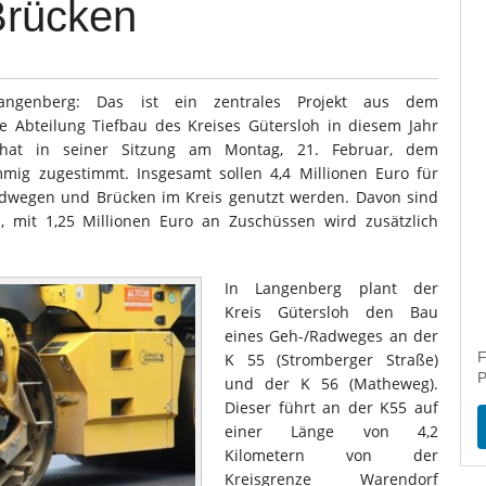
rücken
ngenberg: Das ist ein zentrales Projekt aus dem
 Abteilung Tiefbau des Kreises Gütersloh in diesem Jahr
 hat in seiner Sitzung am Montag, 21. Februar, dem
mig zugestimmt. Insgesamt sollen 4,4 Millionen Euro für
dwegen und Brücken im Kreis genutzt werden. Davon sind
, mit 1,25 Millionen Euro an Zuschüssen wird zusätzlich
In Langenberg plant der
Kreis Gütersloh den Bau
eines Geh-/Radweges an der
F
K 55 (Stromberger Straße)
P
und der K 56 (Matheweg).
Dieser führt an der K55 auf
einer Länge von 4,2
Kilometern von der
Kreisgrenze Warendorf