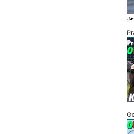
-An
Pr
Go