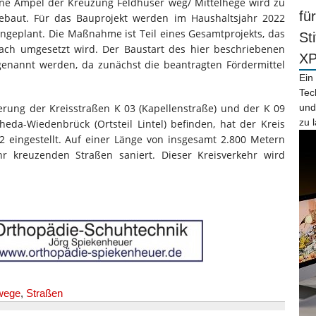
ene Ampel der Kreuzung Feldhüser weg/ Mittelhege wird zu
fü
gebaut. Für das Bauprojekt werden im Haushaltsjahr 2022
eingeplant. Die Maßnahme ist Teil eines Gesamtprojekts, das
St
h umgesetzt wird. Der Baustart des hier beschriebenen
X
genannt werden, da zunächst die beantragten Fördermittel
Ein
Tec
erung der Kreisstraßen K 03 (Kapellenstraße) und der K 09
und
zu 
heda-Wiedenbrück (Ortsteil Lintel) befinden, hat der Kreis
2 eingestellt. Auf einer Länge von insgesamt 2.800 Metern
r kreuzenden Straßen saniert. Dieser Kreisverkehr wird
wege
,
Straßen