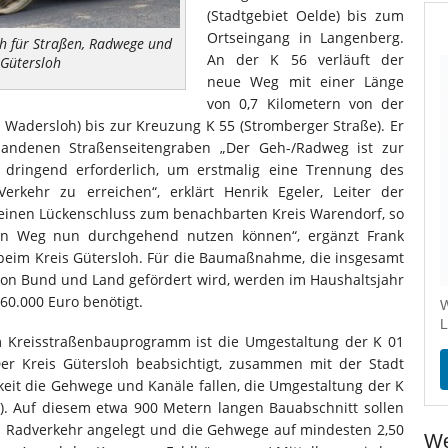
(Stadtgebiet Oelde) bis zum
Ortseingang in Langenberg.
oh für Straßen, Radwege und
An der K 56 verläuft der
 Gütersloh
neue Weg mit einer Länge
von 0,7 Kilometern von der
Wadersloh) bis zur Kreuzung K 55 (Stromberger Straße). Er
handenen Straßenseitengraben „Der Geh-/Radweg ist zur
e dringend erforderlich, um erstmalig eine Trennung des
Verkehr zu erreichen“, erklärt Henrik Egeler, Leiter der
t einen Lückenschluss zum benachbarten Kreis Warendorf, so
en Weg nun durchgehend nutzen können“, ergänzt Frank
beim Kreis Gütersloh. Für die Baumaßnahme, die insgesamt
 von Bund und Land gefördert wird, werden im Haushaltsjahr
760.000 Euro benötigt.
W
L
Kreisstraßenbauprogramm ist die Umgestaltung der K 01
er Kreis Gütersloh beabsichtigt, zusammen mit der Stadt
eit die Gehwege und Kanäle fallen, die Umgestaltung der K
). Auf diesem etwa 900 Metern langen Bauabschnitt sollen
en Radverkehr angelegt und die Gehwege auf mindesten 2,50
We