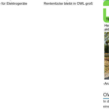
 für Elektrogeräte
Rentenlücke bleibt in OWL groß
-An
OW
In 
ein