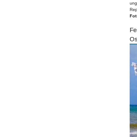
ung
Rep
Fot
Fe
Os