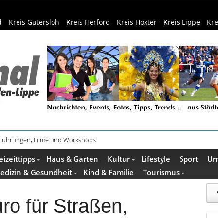
d
Kreis Gütersloh
Kreis Herford
Kreis Höxter
Kreis Lippe
Kre
ührung im Mindener Museum am 13. August
eizeittipps
Haus & Garten
Kultur
Lifestyle
Sport
Um
edizin & Gesundheit
Kind & Familie
Tourismus
uro für Straßen,