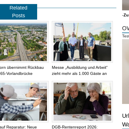
Related
Posts
-
Zu
OW
Tes
orn übernimmt Rückbau
Messe „Ausbildung und Arbeit“
565-Vorlandbrücke
zieht mehr als 1.000 Gäste an
Ur
Wa
auf Reparatur: Neue
DGB-Rentenreport 2026: