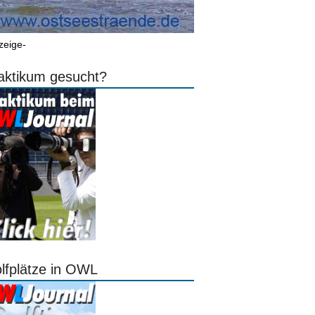
zeige-
aktikum gesucht?
lfplätze in OWL