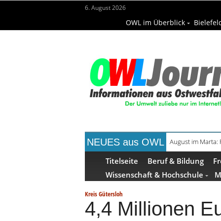
6. August 2026
OWL im Überblick
Bielefel
NEUES aus OWL
Frühaufsteher-F
Titelseite
Beruf & Bildung
Fr
Wissenschaft & Hochschule
M
Kreis Gütersloh
4,4 Millionen E