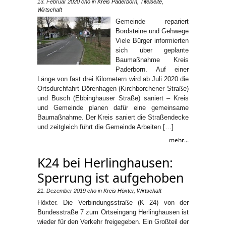
13. Februar 2020
cho
in
Kreis Paderborn
,
Titelseite
,
Wirtschaft
Gemeinde repariert
Bordsteine und Gehwege
Viele Bürger informierten
sich über geplante
Baumaßnahme Kreis
Paderborn. Auf einer
Länge von fast drei Kilometern wird ab Juli 2020 die
Ortsdurchfahrt Dörenhagen (Kirchborchener Straße)
und Busch (Ebbinghauser Straße) saniert – Kreis
und Gemeinde planen dafür eine gemeinsame
Baumaßnahme. Der Kreis saniert die Straßendecke
und zeitgleich führt die Gemeinde Arbeiten […]
mehr...
K24 bei Herlinghausen:
Sperrung ist aufgehoben
21. Dezember 2019
cho
in
Kreis Höxter
,
Wirtschaft
Höxter. Die Verbindungsstraße (K 24) von der
Bundesstraße 7 zum Ortseingang Herlinghausen ist
wieder für den Verkehr freigegeben. Ein Großteil der