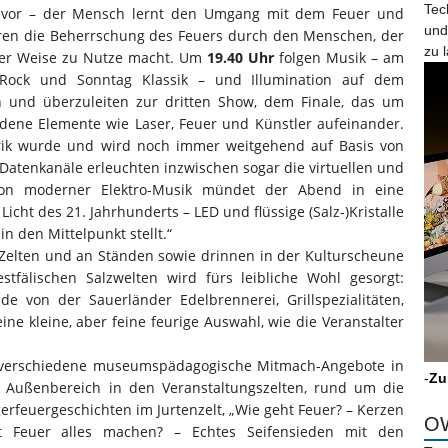
Tec
 vor – der Mensch lernt den Umgang mit dem Feuer und
und
ieren die Beherrschung des Feuers durch den Menschen, der
zu 
tiger Weise zu Nutze macht. Um
19.40 Uhr
folgen Musik – am
g Rock und Sonntag Klassik – und Illumination auf dem
und überzuleiten zur dritten Show, dem Finale, das um
edene Elemente wie Laser, Feuer und Künstler aufeinander.
ektrik wurde und wird noch immer weitgehend auf Basis von
e Datenkanäle erleuchten inzwischen sogar die virtuellen und
von moderner Elektro-Musik mündet der Abend in eine
icht des 21. Jahrhunderts – LED und flüssige (Salz-)Kristalle
in den Mittelpunkt stellt.“
Zelten und an Ständen sowie drinnen in der Kulturscheune
tfälischen Salzwelten wird fürs leibliche Wohl gesorgt:
 von der Sauerländer Edelbrennerei, Grillspezialitäten,
e kleine, aber feine feurige Auswahl, wie die Veranstalter
verschiedene museumspädagogische Mitmach-Angebote in
-
Zu
m Außenbereich in den Veranstaltungszelten, rund um die
erfeuergeschichten im Jurtenzelt, „Wie geht Feuer? – Kerzen
OW
 Feuer alles machen? – Echtes Seifensieden mit den