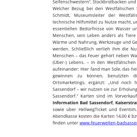
Seifenschwestern“, Stockbrotbacken und 
Welcher Bezug bei den Westfälischen S
Schmidt, Museumsleiter der Westfäli
technische Hilfsmittel zu Nutze macht, 
essentiellen Bedürfnisse von Wasser 
Menschen, sein Leben anders als Tiere
Wärme und Nahrung, Werkzeuge und Gerät
werden. Schließlich verlieh ihm die N
Menschen – das Feuer gehört neben Wa
(Über-) Lebens. – In den Westfälischen
aufeinander: Hier fand man Sole, das hei
gewinnen zu können, benutzten di
Ortsmarketings, ergänzt: „Und noch
Sassendorf – wir nutzen sie zur Erholu
Sassendorf.“ Karten sind im Vorverkauf
Information Bad Sassendorf, Kaiserstra
sowie über HellwegTicket und Eventim.
Abendkasse kosten die Karten 14,00 € bzw
finden unter
www.feuerwelten-badsasse