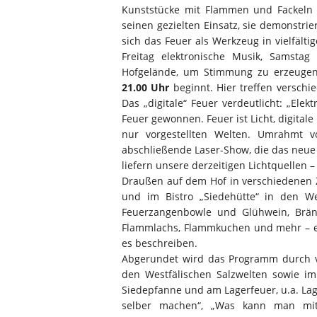
Kunststücke mit Flammen und Fackeln
seinen gezielten Einsatz, sie demonstr
sich das Feuer als Werkzeug in vielfäl
Freitag elektronische Musik, Samsta
Hofgelände, um Stimmung zu erzeugen 
21.00 Uhr
beginnt. Hier treffen verschi
Das „digitale“ Feuer verdeutlicht: „El
Feuer gewonnen. Feuer ist Licht, digital
nur vorgestellten Welten. Umrahmt 
abschließende Laser-Show, die das neue L
liefern unsere derzeitigen Lichtquellen – 
Draußen auf dem Hof in verschiedenen 
und im Bistro „Siedehütte“ in den Wes
Feuerzangenbowle und Glühwein, Brände
Flammlachs, Flammkuchen und mehr – ein
es beschreiben.
Abgerundet wird das Programm durch 
den Westfälischen Salzwelten sowie i
Siedepfanne und am Lagerfeuer, u.a. Lag
selber machen“, „Was kann man mit