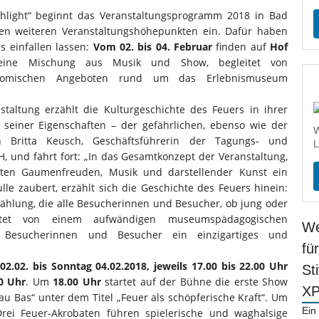
light“ beginnt das Veranstaltungsprogramm 2018 in Bad
elen weiteren Veranstaltungshöhepunkten ein. Dafür haben
s einfallen lassen:
Vom 02. bis 04. Februar
finden auf
Hof
ine Mischung aus Musik und Show, begleitet von
nomischen Angeboten rund um das Erlebnismuseum
nstaltung erzählt die Kulturgeschichte des Feuers in ihrer
ll seiner Eigenschaften – der gefährlichen, ebenso wie der
W
rin Britta Keusch, Geschäftsführerin der Tagungs- und
L
und fährt fort: „In das Gesamtkonzept der Veranstaltung,
hten Gaumenfreuden, Musik und darstellender Kunst ein
le zaubert, erzählt sich die Geschichte des Feuers hinein:
zählung, die alle Besucherinnen und Besucher, ob jung oder
eitet von einem aufwändigen museumspädagogischen
We
 Besucherinnen und Besucher ein einzigartiges und
fü
 02.02. bis Sonntag 04.02.2018, jeweils 17.00 bis 22.00 Uhr
St
0 Uhr
. Um
18.00 Uhr
startet auf der Bühne die erste Show
X
u Bas“ unter dem Titel „Feuer als schöpferische Kraft“. Um
Ein
rei Feuer-Akrobaten führen spielerische und waghalsige