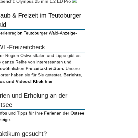
tbericht: Olympus 25 mm 1.2 ED Pro
laub & Freizeit im Teutoburger
ld
-Anzeige-
L-Freizeitcheck
der Region Ostwestfalen und Lippe gibt es
e ganze Reihe von interessanten und
ewöhnlichen
Freizeitaktivitäten.
Unsere
orter haben sie für Sie getestet.
Berichte,
os und Videos!
Klick hier
rien und Erholung an der
tsee
zeige-
aktikum gesucht?