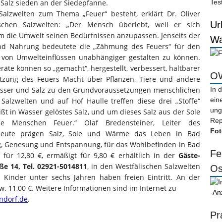
Salz sieden an der Siedepfanne.
Tes
alzwelten zum Thema „Feuer“ besteht, erklärt Dr. Oliver
Ur
schen Salzwelten: „Der Mensch überlebt, weil er sich
um die Umwelt seinen Bedürfnissen anzupassen. Jenseits der
Wa
und Nahrung bedeutete die „Zähmung des Feuers“ für den
 von Umwelteinflüssen unabhängiger gestalten zu können.
e können so „gemacht“, hergestellt, verbessert, haltbarer
OW
utzung des Feuers Macht über Pflanzen, Tiere und andere
sser und Salz zu den Grundvoraussetzungen menschlichen
In 
ein
 Salzwelten und auf Hof Haulle treffen diese drei „Stoffe“
ung
ßt in Wasser gelöstes Salz, und um dieses Salz aus der Sole
Rep
e Menschen Feuer.“ Olaf Bredensteiner, Leiter des
Fot
 heute prägen Salz, Sole und Wärme das Leben in Bad
ng, Genesung und Entspannung, für das Wohlbefinden in Bad
Fe
 für 12,80 €, ermäßigt für 9,80 € erhältlich in der
Gäste-
ße 14, Tel. 02921-5014811
, in den Westfälischen Salzwelten
Os
 Kinder unter sechs Jahren haben freien Eintritt. An der
. 11,00 €. Weitere Informationen sind im Internet zu
-An
ndorf.de
.
Pr