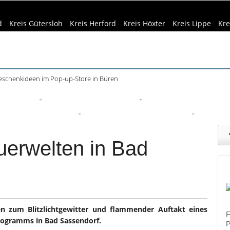
d
Kreis Gütersloh
Kreis Herford
Kreis Höxter
Kreis Lippe
Kre
schenkideen im Pop-up-Store in Büren
eizeittipps
Haus & Garten
Kultur
Lifestyle
Sport
Um
edizin & Gesundheit
Kind & Familie
Tourismus
uerwelten in Bad
 zum Blitzlichtgewitter und flammender Auftakt eines
F
programms
in Bad Sassendorf.
P