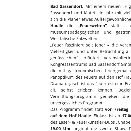
Bad Sassendorf.
Mit einem neuen „High
Sassendorf und läutet ein Jahr mit vi
sich die Planer etwas Außergewöhnliche
Haulle
die
„Feuerwelten“
statt – e
museumspädagogischen und gastro
Westfälische Salzwelten.
„Feuer fasziniert seit jeher – die Vera
Vielseitigkeit und unter Betrachtung a
genüsslichen“, erläutert Veranstalte
Kongresszentrums Bad Sassendorf GmbH, 
die mit gastronomischen, feuergemac
Panoptikum des Feuers auf den Hof Haul
Dramaturgisch ist das Feuerfest eine Er
alt, selbst erleben können. Begl
Vermittlungsprogramm genießen die
unvergessliches Programm.“
Das Programm findet statt
von Freitag,
auf dem Hof Haulle
. Einlass ist ab
17.0
des Laser- & Feuerkünstler-Duos „Chapea
19.00 Uhr
beginnt die zweite Show. D