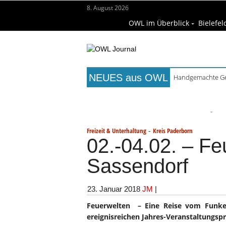
8. August 2026
OWL im Überblick
Bielefel
NEUES aus OWL
Handgemachte Ge
Titelseite
Beruf & Bildung
Fr
Wissenschaft & Hochschule
M
-
Freizeit & Unterhaltung
Kreis Paderborn
02.-04.02. – Fe
Sassendorf
23. Januar 2018
JM
|
Feuerwelten – Eine Reise vom Funken
ereignisreichen Jahres-Veranstaltungs