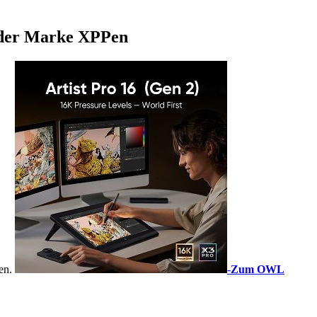
) der Marke XPPen
sen.
-
Zum OWL