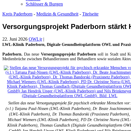
Schlösser & Burgen
Kreis Paderborn
-
Medizin & Gesundheit
-
Titelseite
Versorgungsprojekt Paderborn stärkt H
22. Juni 2026
OWLjr
|
LWL-Klinik Paderborn, Digitale Gesundheitsplattform OWL und Praxisn
Paderborn.
Das neue
Versorgungsprojekt Paderborn
soll in Stadt und K
Medienbrüche zwischen Behandlerinnen und Behandlern sowie sozialen Akteure
Stellen das neue Versorgungsprojekt für psychisch erkrankte Menschen vor:
(v.l.) Tatjana Paul-Nissen (LWL-Klinik Paderborn), Dr. Beate Joachimsmei
(LWL-Klinik Paderborn), Dr. Thomas Bandorski (Praxisnetz Paderborn),
Michael Wiemers (LWL-Klinik Paderborn), PD Dr. Christine Norra (LWL
Klinik Paderborn), Thomas Gundlach (Digitale Gesundheitsplattform OW
GmbH) Jan Hendrik Unger (LWL-Klinik Paderborn) und Nils Brinkmeyer