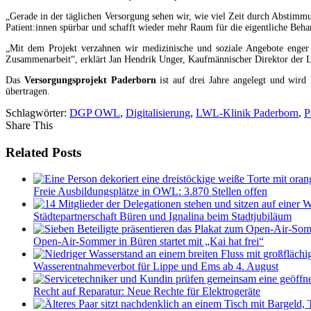
„Gerade in der täglichen Versorgung sehen wir, wie viel Zeit durch Abstimmu
Patient:innen spürbar und schafft wieder mehr Raum für die eigentliche Beha
„Mit dem Projekt verzahnen wir medizinische und soziale Angebote enger u
Zusammenarbeit“, erklärt Jan Hendrik Unger, Kaufmännischer Direktor der
Das
Versorgungsprojekt Paderborn
ist auf drei Jahre angelegt und wird 
übertragen.
Schlagwörter:
DGP OWL
,
Digitalisierung
,
LWL-Klinik Paderborn
,
P
Share This
Related Posts
Freie Ausbildungsplätze in OWL: 3.870 Stellen offen
Städtepartnerschaft Büren und Ignalina beim Stadtjubiläum
Open-Air-Sommer in Büren startet mit „Kai hat frei“
Wasserentnahmeverbot für Lippe und Ems ab 4. August
Recht auf Reparatur: Neue Rechte für Elektrogeräte