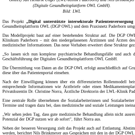
(Digitale Gesundheitsplattform OWL GmbH).
Bild: LWL
Das Projekt
„Digital unterstützte intersektorale Patientenversorg
Gesundheitsplattform OWL (DGP OWL) und dem Praxisnetz Paderborn umgesetz
Das Modellprojekt baut auf einer bestehenden Struktur auf. Die DGP OWL 
Klinikum Paderborn – mit den niedergelassenen Ärztinnen und Ärzten des 
medizinischer Informationen. Das neue Vorhaben erweitert diese Struktur gez
„So lassen sich nun komplexe psychiatrische Behandlungsfälle und auch 
Geschäftsführung der Digitalen Gesundheitsplattform OWL GmbH.
Die Übermittlung von Daten an die DGP OWL erfolgt ausschließlich auf Grund
diese über das Patientenportal einsehen.
Nach der Einwilligung können über ein differenziertes Rollenmodell bei
entsprechende Informationen wie Arztbriefe oder einen Medikamentenplan
Privatdozentin Dr. Christine Norra, Ärztliche Direktorin der LWL-Klinik Pa
Eine zentrale Rolle übernehmen die Sozialarbeiterinnen und Sozialarbeit
Termine und tragen dazu bei, dass medizinische und soziale Leistungen inein
„Wir sehen jeden Tag, dass gute medizinische Behandlung allein nicht ausreic
Potenzial der DGP nutzen wir ab sofort“, führt Norra aus.
Neben der besseren Versorgung zielt das Projekt auch auf Entlastung. Abstim
werden, berichtet Nils Brinkmeyer aus Gesprächen mit den in der DGP OWL 