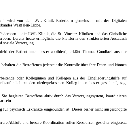
en“
wird von der LWL-Klinik Paderborn gemeinsam mit der Digitalen
rbandes Westfalen-Lippe.
Paderborn – die LWL-Klinik, die St. Vincenz Kliniken und das Christliche
orn. Bereits heute ermöglicht die Plattform den strukturierten Austausch
d soziale Versorgung.
eld der Patient:innen besser abbilden“, erklärt Thomas Gundlach aus der
behalten die Betroffenen jederzeit die Kontrolle über ihre Daten und können
rbeitende oder Kolleginnen und Kollegen aus der Eingliederungshilfe auf
aufenthalt zu den niedergelassenen Kolleg:innen besser gestalten“, sagt
. Sie begleiten Betroffene aktiv durch das Versorgungssystem, koordinieren
ar sein.
ng für psychisch Erkrankte eingebunden ist. Dieses bisher nicht ausgeschöpfte
rere Abläufe und bessere Koordination sollen Ressourcen gezielter eingesetzt