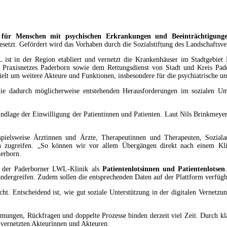
ung für Menschen mit psychischen Erkrankungen und Beeinträchtigung
t. Gefördert wird das Vorhaben durch die Sozialstiftung des Landschaftsve
ist in der Region etabliert und vernetzt die Krankenhäuser im Stadtgebiet 
Praxisnetzes Paderborn sowie dem Rettungsdienst von Stadt und Kreis Paderb
ielt um weitere Akteure und Funktionen, insbesondere für die psychiatrische un
die dadurch möglicherweise entstehenden Herausforderungen im sozialen Umf
lage der Einwilligung der Patientinnen und Patienten. Laut Nils Brinkmeyer 
spielsweise Ärztinnen und Ärzte, Therapeutinnen und Therapeuten, Soziala
 zugreifen. „So können wir vor allem Übergängen direkt nach einem Klinik
derborn.
er der Paderborner LWL-Klinik als
Patientenlotsinnen und Patientenlotsen
andergreifen. Zudem sollen die entsprechenden Daten auf der Plattform verfügb
ht. Entscheidend ist, wie gut soziale Unterstützung in der digitalen Vernetzu
mungen, Rückfragen und doppelte Prozesse binden derzeit viel Zeit. Durch kla
vernetzten Akteurinnen und Akteuren.