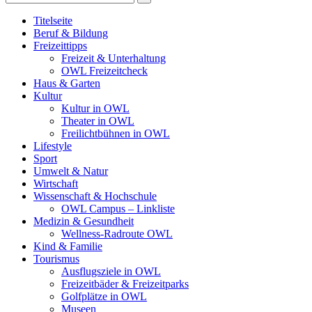
Titelseite
Beruf & Bildung
Freizeittipps
Freizeit & Unterhaltung
OWL Freizeitcheck
Haus & Garten
Kultur
Kultur in OWL
Theater in OWL
Freilichtbühnen in OWL
Lifestyle
Sport
Umwelt & Natur
Wirtschaft
Wissenschaft & Hochschule
OWL Campus – Linkliste
Medizin & Gesundheit
Wellness-Radroute OWL
Kind & Familie
Tourismus
Ausflugsziele in OWL
Freizeitbäder & Freizeitparks
Golfplätze in OWL
Museen