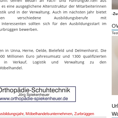
nft seinen Bedarf an Fach- und Führungskr.ften aus
t es eine ausgeglichene Altersstruktur der Mitarbeiterinnen
istik und in der Verwaltung. Auch im nächsten Jahr bietet
-
Zu
en verschiedene Ausbildungsberufe mit
. Interessenten sollten sich für den Ausbildungsstart im
OW
i Zurbrüggen bewerben.
Tes
n in Unna, Herne, Oelde, Bielefeld und Delmenhorst. Die
0 Millionen Euro Jahresumsatz und 1300 qualifizierten
ern in Verkauf, Logistik und Verwaltung zu den
Möbelhandel.
Ur
Wa
sbildungsjahr
,
Möbelhandelsunternehmen
,
Zurbrüggen