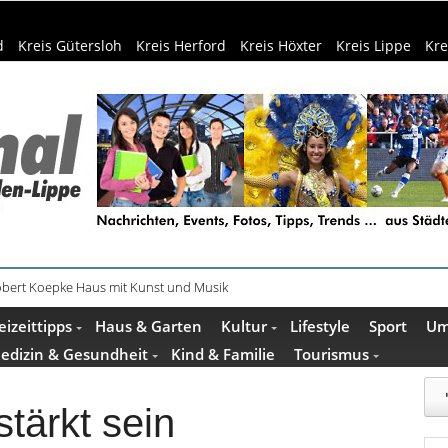
d
Kreis Gütersloh
Kreis Herford
Kreis Höxter
Kreis Lippe
Kre
bert Koepke Haus mit Kunst und Musik
ede öffnen wieder – Revision startet in Heepen und Sennestadt
eizeittipps
Haus & Garten
Kultur
Lifestyle
Sport
Um
edizin & Gesundheit
Kind & Familie
Tourismus
tärkt sein