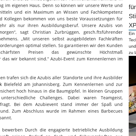
ung im eigenen Haus. Denn so können wir unsere Werte und
fü
rmitteln und ein Maximum an Wissen und Fachkompetenz
St
nd Kollegen bekommen von uns beste Voraussetzungen für
X
ehr als nur ihren Ausbildungsberuf. Unsere Azubis von
rgen“, sagt Christian Zurbrüggen, gesch.ftsführender
Ein
nehmens. „Mit unseren selbst ausgebildeten Fachkräften
Tec
orderungen optimal stellen. So garantieren wir den Kunden
und
härfsten Preisen das gewünschte Höchstmaß
zu 
r das wir bekannt sind.“ Azubi-Event zum Kennenlernen im
n trafen sich die Azubis aller Standorte und ihre Ausbilder
k Bielefeld am Johannisberg. Zum Kennenlernen und zur
esichert hoch hinaus in die Baumgipfel. In kleinen Gruppen
nterschiedliche Challenges. Dabei waren Teamgeist,
gefragt. Bei dem Azubievent stand immer der Spaß und
grund. Zum Abschluss wurde im Rahmen eines Barbecues
pannt.
zt bewerben Durch die engagierte betriebliche Ausbildung