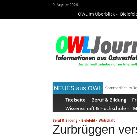
9. August 2026
OWL im Überblick
Bielefel
NEUES aus OWL
Sommerfest im Ro
Ishara und Aquaw
Titelseite
Beruf & Bildung
Fr
Wissenschaft & Hochschule
M
-
-
Beruf & Bildung
Bielefeld
Wirtschaft
Zurbrüggen vers