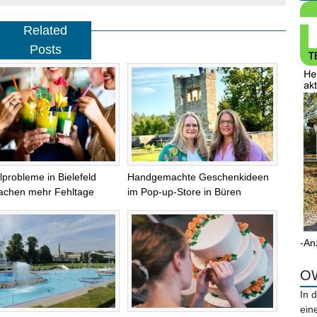
Related
Posts
lprobleme in Bielefeld
Handgemachte Geschenkideen
achen mehr Fehltage
im Pop-up-Store in Büren
-An
OW
In 
ein