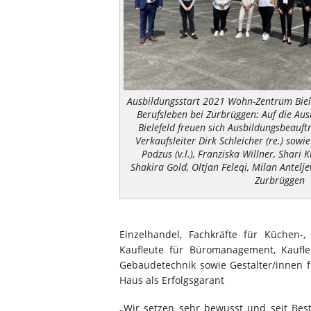
Ausbildungsstart 2021 Wohn-Zentrum Bielef
Berufsleben bei Zurbrüggen: Auf die A
Bielefeld freuen sich Ausbildungsbeauftr
Verkaufsleiter Dirk Schleicher (re.) sow
Podzus (v.l.), Franziska Willner, Shari
Shakira Gold, Oltjan Feleqi, Milan Antelj
Zurbrüggen
Einzelhandel, Fachkräfte für Küchen-,
Kaufleute für Büromanagement, Kaufle
Gebäudetechnik sowie Gestalter/innen f
Haus als Erfolgsgarant
„Wir setzen sehr bewusst und seit Be