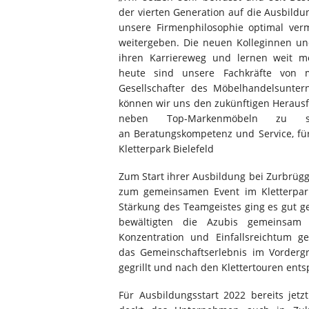
der vierten Generation auf die Ausbild
unsere Firmenphilosophie optimal ve
weitergeben. Die neuen Kolleginnen u
ihren Karriereweg und lernen weit m
heute sind unsere Fachkräfte von mo
Gesellschafter des Möbelhandelsunter
können wir uns den zukünftigen Herausf
neben Top-Markenmöbeln zu sc
an Beratungskompetenz und Service, fü
Kletterpark Bielefeld
Zum Start ihrer Ausbildung bei Zurbrügge
zum gemeinsamen Event im Kletterpar
Stärkung des Teamgeistes ging es gut g
bewältigten die Azubis gemeinsam u
Konzentration und Einfallsreichtum 
das Gemeinschaftserlebnis im Vorder
gegrillt und nach den Klettertouren ents
Für Ausbildungsstart 2022 bereits jet