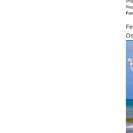
ung
Rep
Fot
Fe
Os