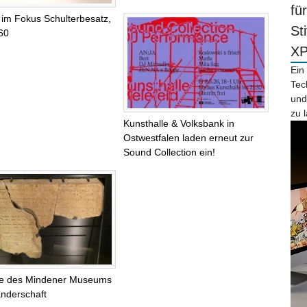
fü
 im Fokus Schulterbesatz,
St
60
X
Ein
Tec
und
zu 
Kunsthalle & Volksbank in
Ostwestfalen laden erneut zur
Sound Collection ein!‌
te des Mindener Museums
nderschaft