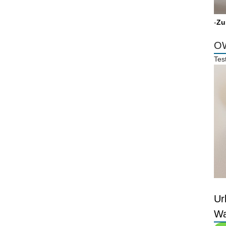
-
Zu
OW
Tes
Ur
Wa