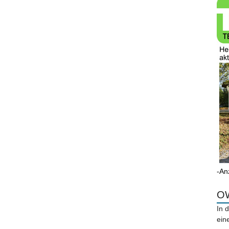
-An
OW
In 
ein