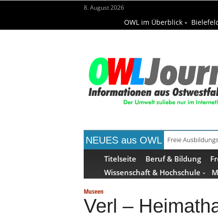
8. August 2026
OWL im Überblick
Bielefel
NEUES aus OWL
Freie Ausbildungs
Recyclingpapier 
Titelseite
Beruf & Bildung
Fr
Wissenschaft & Hochschule
M
Museen
Verl – Heimath