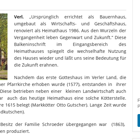
Verl.
„Ursprünglich errichtet als Bauernhaus,
umgebaut als Wirtschafts- und Geschäftshaus,
renoviert als Heimathaus 1986. Aus den Wurzeln der
Vergangenheit leben Gegenwart und Zukunft.“ Diese
Balkeninschrift im Eingangsbereich des
Heimathauses spiegelt die wechselhafte Nutzung
des Hauses wieder und läßt uns seine Bedeutung für
die Zukunft erahnen.
Nachdem das erste Gotteshaus im Verler Land, die
iner Pfarrkirche erhoben wurde (1577), entstanden in ihrer
 Diese betrieben neben einer kleinen Landwirtschaft auch
r auch das heutige Heimathaus eine solche Kötterstelle.
F
re 1615 belegt (Markkötter Otto Gutscher). Lange Zeit wurde
P
ndkutschen).
esitz der Familie Schroeder übergegangen war (1863),
en produziert.