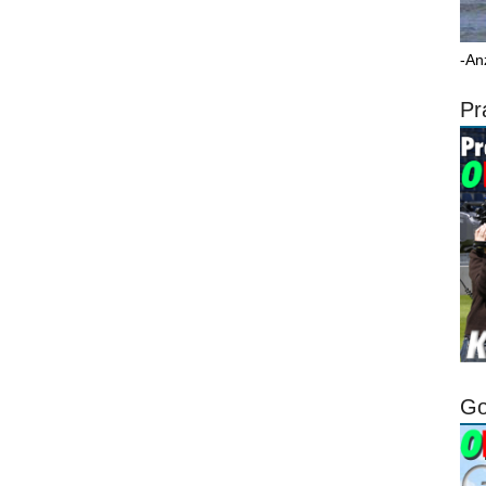
-An
Pr
Go