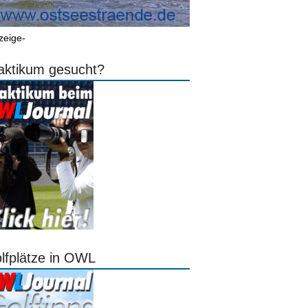
zeige-
aktikum gesucht?
lfplätze in OWL