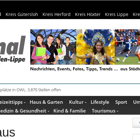
d
Kreis Gütersloh
Kreis Herford
Kreis Höxter
Kreis Lippe
Kre
plätze in OWL: 3.870 Stellen offen
in Küche und Bad schont Ressourcen
eizeittipps
Haus & Garten
Kultur
Lifestyle
Sport
Um
edizin & Gesundheit
Kind & Familie
Tourismus
aus