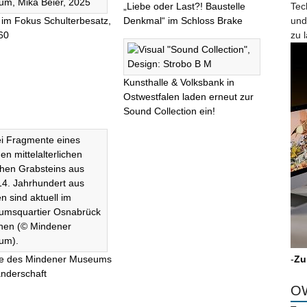
„Liebe oder Last?! Baustelle
Tec
 im Fokus Schulterbesatz,
Denkmal“ im Schloss Brake
und
60
zu 
Kunsthalle & Volksbank in
Ostwestfalen laden erneut zur
Sound Collection ein!‌
te des Mindener Museums
-
Zu
nderschaft
OW