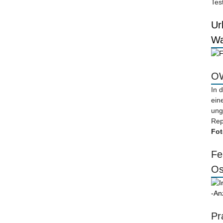
Tes
Ur
Wa
OW
In 
ein
ung
Rep
Fot
Fe
Os
-An
Pr