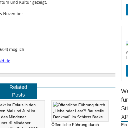
tum und Kultur gezeigt.
bis November
604) möglich
W
L
ld.de
Related
We
Posts
fü
St
X
Öffentliche Führung durch
Ein