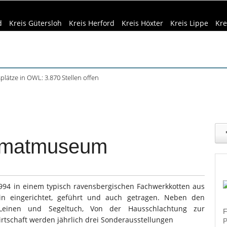
d
Kreis Gütersloh
Kreis Herford
Kreis Höxter
Kreis Lippe
Kre
plätze in OWL: 3.870 Stellen offen
Siedlungsspuren in Werther entdeckt
eizeittipps
Haus & Garten
Kultur
Lifestyle
Sport
Umw
f dem Museumshof zeigen ihre Quilts
teme in Minden: Lokführer im Studium
dizin & Gesundheit
Kind & Familie
Tourismus
beim Camping: Das sollten Reisende beachten
imatmuseum
 in einem typisch ravensbergischen Fachwerkkotten aus
n eingerichtet, geführt und auch getragen. Neben den
Leinen und Segeltuch, Von der Hausschlachtung zur
F
rtschaft werden jährlich drei Sonderausstellungen
P