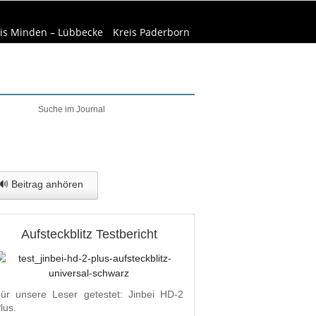
is Minden – Lübbecke
Kreis Paderborn
elt & Natur
Wirtschaft
🔊 Beitrag anhören
Aufsteckblitz Testbericht
ür unsere Leser getestet: Jinbei HD-2
lus.