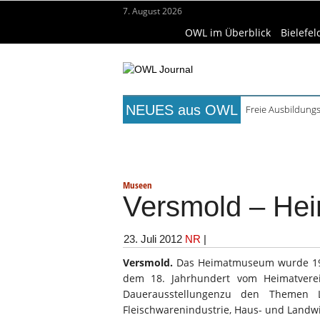
7. August 2026
OWL im Überblick
Bielefel
NEUES aus OWL
Freie Ausbildungs
Mittelalterliche 
Titelseite
Beruf & Bildung
Fr
Mühlenquilter au
Digitale Bahnsys
Wissenschaft & Hochschule
Me
Waldbrandgefahr 
Museen
Versmold – He
23. Juli 2012
NR
|
Versmold.
Das Heimatmuseum wurde 1994
dem 18. Jahrhundert vom Heimatverei
Dauerausstellungenzu den Themen 
Fleischwarenindustrie, Haus- und Landwi