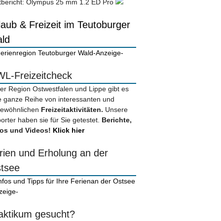
tbericht: Olympus 25 mm 1.2 ED Pro
laub & Freizeit im Teutoburger
ld
-Anzeige-
L-Freizeitcheck
der Region Ostwestfalen und Lippe gibt es
e ganze Reihe von interessanten und
ewöhnlichen
Freizeitaktivitäten.
Unsere
orter haben sie für Sie getestet.
Berichte,
os und Videos!
Klick hier
rien und Erholung an der
tsee
zeige-
aktikum gesucht?