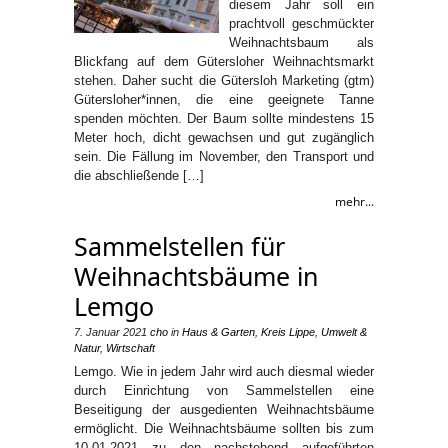
diesem Jahr soll ein
prachtvoll geschmückter
Weihnachtsbaum als
Blickfang auf dem Gütersloher Weihnachtsmarkt
stehen. Daher sucht die Gütersloh Marketing (gtm)
Gütersloher*innen, die eine geeignete Tanne
spenden möchten. Der Baum sollte mindestens 15
Meter hoch, dicht gewachsen und gut zugänglich
sein. Die Fällung im November, den Transport und
die abschließende […]
mehr...
Sammelstellen für
Weihnachtsbäume in
Lemgo
7. Januar 2021
cho
in
Haus & Garten
,
Kreis Lippe
,
Umwelt &
Natur
,
Wirtschaft
Lemgo. Wie in jedem Jahr wird auch diesmal wieder
durch Einrichtung von Sammelstellen eine
Beseitigung der ausgedienten Weihnachtsbäume
ermöglicht. Die Weihnachtsbäume sollten bis zum
10.01.2021 zu den nachstehend aufgeführten