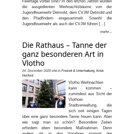
Feiertage vorbei sind? In den letzten Jahren wurden
die ausgedienten Weihnachtsbäume von der
Jugendfeuerwehr Detmold, dem CVJM Detmold und
den Pfadfindern eingesammelt. Sowohl die
Jugendfeuerwehr als auch der CVJM führen […]
mehr...
Die Rathaus – Tanne der
ganz besonderen Art in
Vlotho
24. Dezember 2020
cho
in
Freizeit & Unterhaltung
,
Kreis
Herford
Vlotho.Weihnachten
kann kommen –
zumindest aus Sicht der
Vlothoer
Stadtverwaltung, die
sich seit einigen Tagen
über eine ganz besondere Tanne freuen kann. Aber
wie sagt man so schön? Besondere Zeiten
erfordern eben besondere Maßnahmen. Denn
anders als in den Vorjahren stammt der