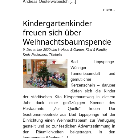
Andreas Oesterwalbesloh […]
mehr...
Kindergartenkinder
freuen sich über
Weihnachtsbaumspende
9. Dezember 2020
cho
in
Haus & Garten
,
Kind & Familie
,
Kreis Paderborn
,
Titelseite
Bad Lippspringe.
Würziger
Tannenbaumduft und
gemütlicher
Kerzenschein – darüber
dürfen sich die Kinder
der städtischen Kita Kirsperbaumweg in diesem
Jahr dank einer großzügigen Spende des
Restaurants „Zur Quelle“ freuen. Der
Gastronomiebetrieb aus Bad Lippspringe hat der
Einrichtung einen Weihnachtsbaum zur Verfügung
gestellt und so zur festlichen Adventsstimmung in
den Räumlichkeiten beigetragen. In den
kommenden Wochen […]