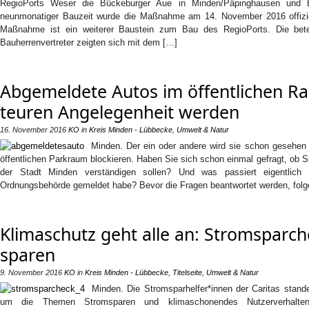
RegioPorts Weser die Bückeburger Aue in Minden/Päpinghausen und 
neunmonatiger Bauzeit wurde die Maßnahme am 14. November 2016 offizie
Maßnahme ist ein weiterer Baustein zum Bau des RegioPorts. Die bete
Bauherrenvertreter zeigten sich mit dem […]
Abgemeldete Autos im öffentlichen R
teuren Angelegenheit werden
16. November 2016
KO
in
Kreis Minden - Lübbecke
,
Umwelt & Natur
Minden. Der ein oder andere wird sie schon gesehen
öffentlichen Parkraum blockieren. Haben Sie sich schon einmal gefragt, ob S
der Stadt Minden verständigen sollen? Und was passiert eigentlic
Ordnungsbehörde gemeldet habe? Bevor die Fragen beantwortet werden, folg
Klimaschutz geht alle an: Stromsparche
sparen
9. November 2016
KO
in
Kreis Minden - Lübbecke
,
Titelseite
,
Umwelt & Natur
Minden. Die Stromsparhelfer*innen der Caritas stand
um die Themen Stromsparen und klimaschonendes Nutzerverhalte