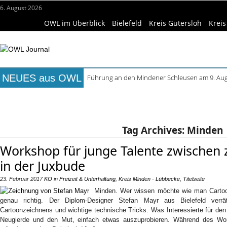
6. August 2026
OWL im Überblick
Bielefeld
Kreis Gütersloh
Kreis
NEUES aus OWL
Führung an den Mindener Schleusen am 9. Au
August im Marta: Führungen, Filme und Works
Titelseite
Beruf & Bildung
Freizeittipps
Haus & Ga
Frühaufsteher-Führung im Mindener Museum 
Open-Air-Sommer in Büren startet mit „Kai hat f
Wissenschaft & Hochschule
Medizin & Gesundheit
K
Ferienprogramm in Höxter: Angebote bis Ende
Tag Archives:
Minden
Workshop für junge Talente zwischen 
in der Juxbude
23. Februar 2017
KO
in
Freizeit & Unterhaltung
,
Kreis Minden - Lübbecke
,
Titelseite
Minden. Wer wissen möchte wie man Cartoo
genau richtig. Der Diplom-Designer Stefan Mayr aus Bielefeld ver
Cartoonzeichnens und wichtige technische Tricks. Was Interessierte für den
Neugierde und den Mut, einfach etwas auszuprobieren. Während des Work