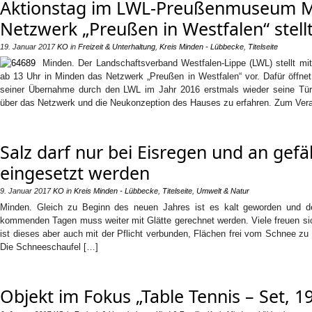
Aktionstag im LWL-Preußenmuseum 
Netzwerk „Preußen in Westfalen“ stellt
19. Januar 2017
KO
in
Freizeit & Unterhaltung
,
Kreis Minden - Lübbecke
,
Titelseite
Minden. Der Landschaftsverband Westfalen-Lippe (LWL) stellt mi
ab 13 Uhr in Minden das Netzwerk „Preußen in Westfalen“ vor. Dafür öff
seiner Übernahme durch den LWL im Jahr 2016 erstmals wieder seine Türen
über das Netzwerk und die Neukonzeption des Hauses zu erfahren. Zum Ver
Salz darf nur bei Eisregen und an gefä
eingesetzt werden
9. Januar 2017
KO
in
Kreis Minden - Lübbecke
,
Titelseite
,
Umwelt & Natur
Minden. Gleich zu Beginn des neuen Jahres ist es kalt geworden und de
kommenden Tagen muss weiter mit Glätte gerechnet werden. Viele freuen sic
ist dieses aber auch mit der Pflicht verbunden, Flächen frei vom Schnee zu 
Die Schneeschaufel […]
Objekt im Fokus „Table Tennis – Set, 19.