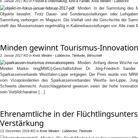
6. Januar 2017
KO
in
Freizeit & Unterhaltung
,
Kind & Familie
,
Kreis Minden - Lübbecke
Minden. In der Sammlung des 
Objekte bewahrt. Trotz Dauer- und Sonderausstellungen oder Leihga
Sammlung verborgen im Magazin. Die Vielfalt und die Geschichte der Sam
stellt das Museumsteam regelmäßig in Kabinettausstellungen vor. Alle zwei 
Minden gewinnt Tourismus-Innovation
2. Januar 2017
KO
in
Kreis Minden - Lübbecke
,
Titelseite
,
Wirtschaft
Minden. Anfang dieser Woche na
Minden Marke- ting(MMG)-Geschäftsführer Dr. Jörg-Friedrich Sander
Sparkassenverbands Westfalen-Lippe entgegen. Der Preis wurde von NRW- W
vom Vizepräsidenten des Sparkassenverbandes Westfa- len-Lippe, Jürg
Schwerte überreicht. Ausschlaggebend gewesen seien der hohe Innovations
sein Vorbildcharakter […]
Ehrenamtliche in der Flüchtlingsunter
Verstärkung
13. Dezember 2016
KO
in
Kreis Minden - Lübbecke
,
Titelseite