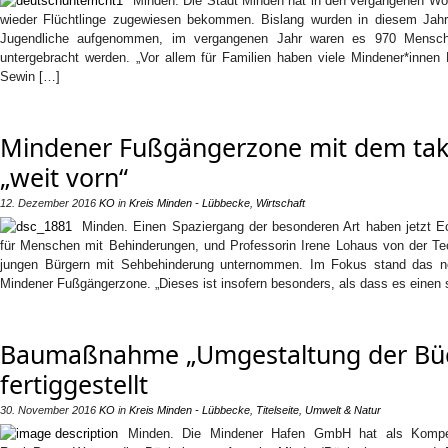
Minden. Die Stadt Minden hat in den vergangenen Wo
wieder Flüchtlinge zugewiesen bekommen. Bislang wurden in diesem Jahr
Jugendliche aufgenommen, im vergangenen Jahr waren es 970 Mensch
untergebracht werden. „Vor allem für Familien haben viele Mindener*innen
Sewin […]
Mindener Fußgängerzone mit dem takt
„weit vorn“
12. Dezember 2016
KO
in
Kreis Minden - Lübbecke
,
Wirtschaft
Minden. Einen Spaziergang der besonderen Art haben jetzt Ec
für Menschen mit Behinderungen, und Professorin Irene Lohaus von der Te
jungen Bürgern mit Sehbehinderung unternommen. Im Fokus stand das neu
Mindener Fußgängerzone. „Dieses ist insofern besonders, als dass es einen
Baumaßnahme „Umgestaltung der Büc
fertiggestellt
30. November 2016
KO
in
Kreis Minden - Lübbecke
,
Titelseite
,
Umwelt & Natur
Minden. Die Mindener Hafen GmbH hat als Komp