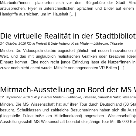
Mitarbeiter*innen platzierten sich vor dem Bürgerbüro der Stadt Mind
anzusprechen. Flyer in unterschiedlichen Sprachen und Bilder auf einem 
Handgriffe ausreichen, um im Haushalt […]
Die virtuelle Realität in der Stadtbibl
24. Oktober 2016
KO
in
Freizeit & Unterhaltung
,
Kreis Minden - Lübbecke
,
Titelseite
Minden. Die Videospielindustrie begeistert jährlich mit neuen Innovationen 
Welt, und das mit unglaublich realistischen Grafiken oder kreativen Id
Einsatz kommt. Eine noch recht junge Erfindung lässt die Nutzer*innen in 
zuvor noch nicht erlebt wurde. Mithilfe von sogenannten VR-Brillen […]
Mitmach-Ausstellung an Bord der MS 
12. September 2016
OWLjr
in
Kreis Minden - Lübbecke
,
Titelseite
,
Umwelt & Natur
,
Wissensc
Minden. Die MS Wissenschaft hat auf ihrer Tour durch Deutschland (33 St
besucht. Schulklassen und zahlreiche Besucher/innen haben sich die Aus
(Liegestelle Fuldastraße am Mittellandkanal) angesehen. Wissenschaf
Ausstellungsschiff MS Wissenschaft beendet diesjährige Tour Mit 85.000 Be