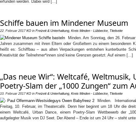
erfunden werden. Dabei wird […]
Schiffe bauen im Mindener Museum
22. Februar 2017
KO
in
Freizeit & Unterhaltung
,
Kreis Minden - Lübbecke
,
Titelseite
Minden. Am Sonntag, den 26. Februar
Jahren zusammen mit ihren Eltern oder Großeltern zu einem besonderen Kr
heißt es: Schiffbau – aus alten Verpackungen entstehen kunterbunte Sch
Kreativität der Teilnehmer*innen sind keine Grenzen gesetzt. Auf einem […]
„Das neue Wir“: Weltcafé, Weltmusik,
Poetry-Slam der „1000 Zungen“ zum A
10. Februar 2017
KO
in
Freizeit & Unterhaltung
,
Kreis Minden - Lübbecke
,
Titelseite
Minden. Internation
Freitag, 10. Februar, im Theatercafé. Denn hier beginnt um 18 Uhr die drei
einem Weltcafé, Urban Dance, einem Poetry-Slam Wettbewerb der „100
aufgelegter Musik von DJ Seet. Der Abend – Ende ist um 24 Uhr – steht unt