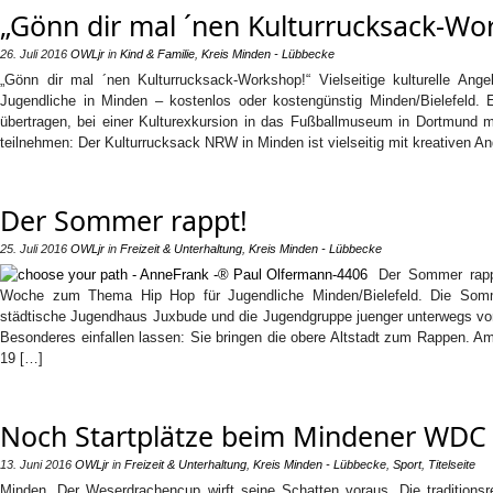
„Gönn dir mal ´nen Kulturrucksack-Wo
26. Juli 2016
OWLjr
in
Kind & Familie
,
Kreis Minden - Lübbecke
„Gönn dir mal ´nen Kulturrucksack-Workshop!“ Vielseitige kulturelle Ange
Jugendliche in Minden – kostenlos oder kostengünstig Minden/Bielefeld. 
übertragen, bei einer Kulturexkursion in das Fußballmuseum in Dortmund
teilnehmen: Der Kulturrucksack NRW in Minden ist vielseitig mit kreativen 
Der Sommer rappt!
25. Juli 2016
OWLjr
in
Freizeit & Unterhaltung
,
Kreis Minden - Lübbecke
Der Sommer rapp
Woche zum Thema Hip Hop für Jugendliche Minden/Bielefeld. Die Somm
städtische Jugendhaus Juxbude und die Jugendgruppe juenger unterwegs vo
Besonderes einfallen lassen: Sie bringen die obere Altstadt zum Rappen. A
19 […]
Noch Startplätze beim Mindener WDC f
13. Juni 2016
OWLjr
in
Freizeit & Unterhaltung
,
Kreis Minden - Lübbecke
,
Sport
,
Titelseite
Minden. Der Weserdrachencup wirft seine Schatten voraus. Die tradition