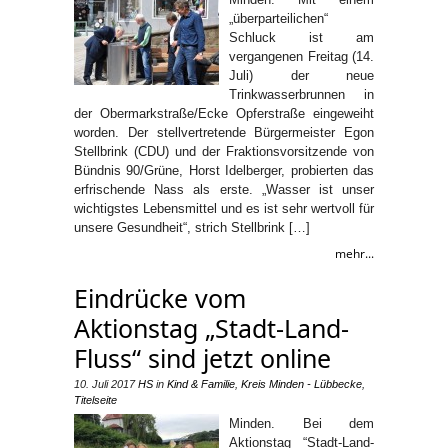
„überparteilichen“
Schluck ist am
vergangenen Freitag (14.
Juli) der neue
Trinkwasserbrunnen in
der Obermarkstraße/Ecke Opferstraße eingeweiht
worden. Der stellvertretende Bürgermeister Egon
Stellbrink (CDU) und der Fraktionsvorsitzende von
Bündnis 90/Grüne, Horst Idelberger, probierten das
erfrischende Nass als erste. „Wasser ist unser
wichtigstes Lebensmittel und es ist sehr wertvoll für
unsere Gesundheit“, strich Stellbrink […]
mehr...
Eindrücke vom
Aktionstag „Stadt-Land-
Fluss“ sind jetzt online
10. Juli 2017
HS
in
Kind & Familie
,
Kreis Minden - Lübbecke
,
Titelseite
Minden. Bei dem
Aktionstag “Stadt-Land-