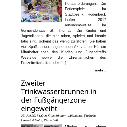
Herausforderungen: Die
Ferienspiele im
Stadtbezirk Rodenbeck
laufen 2017
ausnahmsweise im
Gemeindehaus St. Thomas. Die Kinder und
Jugendlichen, die hier toben, spielen und kreativ
tätig sind, scheint das wenig zu stören. Sie haben
viel Spaß an den angebotenen Aktivitäten. Für die
Mitarbeiter*innen des Kinder- und Jugendtreffs
Westside sowie die Ehrenamtlichen des
Freizeitmitarbeiterclubs […]
mehr...
Zweiter
Trinkwasserbrunnen in
der Fußgängerzone
eingeweiht
27. Juli 2017
KO
in
Kreis Minden - Lübbecke
,
Titelseite
,
Umwelt & Natur
,
Wirtschaft
Minden. Mit einem