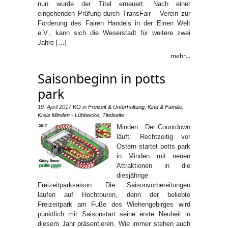
nun wurde der Titel erneuert. Nach einer
eingehenden Prüfung durch TransFair – Verein zur
Förderung des Fairen Handels in der Einen Welt
e.V., kann sich die Weserstadt für weitere zwei
Jahre […]
mehr...
Saisonbeginn in potts
park
19. April 2017
KO
in
Freizeit & Unterhaltung
,
Kind & Familie
,
Kreis Minden - Lübbecke
,
Titelseite
Minden. Der Countdown
läuft: Rechtzeitig vor
Ostern startet potts park
in Minden mit neuen
Attraktionen in die
diesjährige
Freizeitparksaison. Die Saisonvorbereitungen
laufen auf Hochtouren, denn der beliebte
Freizeitpark am Fuße des Wiehengebirges wird
pünktlich mit Saisonstart seine erste Neuheit in
diesem Jahr präsentieren. Wie immer stehen auch