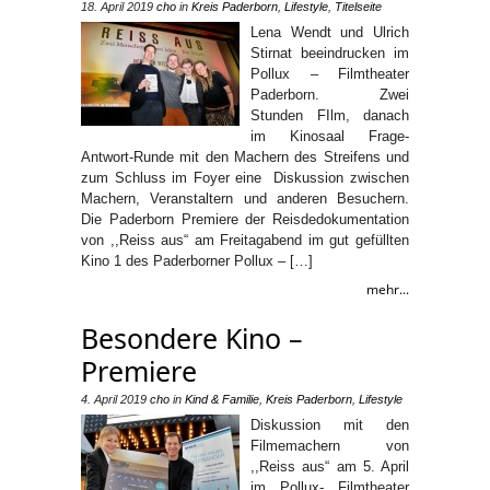
18. April 2019
cho
in
Kreis Paderborn
,
Lifestyle
,
Titelseite
Lena Wendt und Ulrich
Stirnat beeindrucken im
Pollux – Filmtheater
Paderborn. Zwei
Stunden FIlm, danach
im Kinosaal Frage-
Antwort-Runde mit den Machern des Streifens und
zum Schluss im Foyer eine Diskussion zwischen
Machern, Veranstaltern und anderen Besuchern.
Die Paderborn Premiere der Reisdedokumentation
von ,,Reiss aus“ am Freitagabend im gut gefüllten
Kino 1 des Paderborner Pollux – […]
mehr...
Besondere Kino –
Premiere
4. April 2019
cho
in
Kind & Familie
,
Kreis Paderborn
,
Lifestyle
Diskussion mit den
Filmemachern von
,,Reiss aus“ am 5. April
im Pollux- Filmtheater