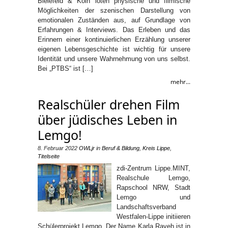
Bielefeld & Köln loten physische und filmische
Möglichkeiten der szenischen Darstellung von
emotionalen Zuständen aus, auf Grundlage von
Erfahrungen & Interviews. Das Erleben und das
Erinnern einer kontinuierlichen Erzählung unserer
eigenen Lebensgeschichte ist wichtig für unsere
Identität und unsere Wahrnehmung von uns selbst.
Bei „PTBS“ ist […]
mehr...
Realschüler drehen Film
über jüdisches Leben in
Lemgo!
8. Februar 2022
OWLjr
in
Beruf & Bildung
,
Kreis Lippe
,
Titelseite
zdi-Zentrum Lippe.MINT,
Realschule Lemgo,
Rapschool NRW, Stadt
Lemgo und
Landschaftsverband
Westfalen-Lippe initiieren
Schülerprojekt Lemgo. Der Name Karla Raveh ist in