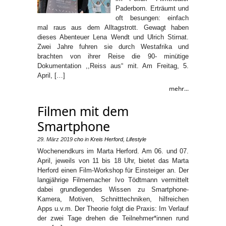
Paderborn. Erträumt und
oft besungen: einfach
mal raus aus dem Alltagstrott. Gewagt haben
dieses Abenteuer Lena Wendt und Ulrich Stirnat.
Zwei Jahre fuhren sie durch Westafrika und
brachten von ihrer Reise die 90- minütige
Dokumentation ,,Reiss aus“ mit. Am Freitag, 5.
April, […]
mehr...
Filmen mit dem
Smartphone
29. März 2019
cho
in
Kreis Herford
,
Lifestyle
Wochenendkurs im Marta Herford. Am 06. und 07.
April, jeweils von 11 bis 18 Uhr, bietet das Marta
Herford einen Film-Workshop für Einsteiger an. Der
langjährige Filmemacher Ivo Tödtmann vermittelt
dabei grundlegendes Wissen zu Smartphone-
Kamera, Motiven, Schnitttechniken, hilfreichen
Apps u.v.m. Der Theorie folgt die Praxis: Im Verlauf
der zwei Tage drehen die Teilnehmer*innen rund