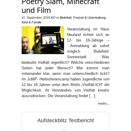
Poetry Slam, Minecraft
und Film
11. September 2018
KO
in
Bielefeld
,
Freizeit & Unterhaltung
,
Kind & Familie
Veranstaltung im Haus
Neuland richtet sich an
12- bis 16-Jährige –
Anmeldung ab sofort
möglich Bielefeld-
Sennestadt. Was
bedeutet Vielfalt eigentlich? Welche verschiedenen
Seiten hat jeder Mensch? Wie kommt man
miteinander klar, wenn man unterschiedlich tickt?
Im JuMP- Herbstferiencamp haben Jugendliche von
12 bis 16 Jahren unter dem Motto „Vielfält-ICH“ die
Möglichkeit, ihr Verständnis von Vielfalt kreativ
auszudrücken. Die Veranstaltung findet […]
mehr...
Aufsteckblitz Testbericht