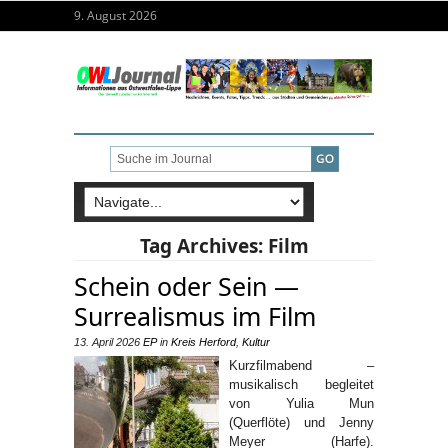
9. August 2026
Tag Archives:
Film
Schein oder Sein —
Surrealismus im Film
13. April 2026
EP
in
Kreis Herford
,
Kultur
Kurzfilmabend –
musikalisch begleitet
von Yulia Mun
(Querflöte) und Jenny
Meyer (Harfe).