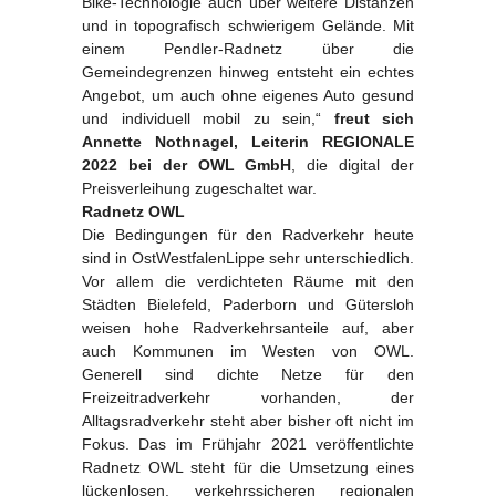
Bike-Technologie auch über weitere Distanzen
und in topografisch schwierigem Gelände. Mit
einem Pendler-Radnetz über die
Gemeindegrenzen hinweg entsteht ein echtes
Angebot, um auch ohne eigenes Auto gesund
und individuell mobil zu sein,“
freut sich
Annette Nothnagel, Leiterin REGIONALE
2022 bei der OWL GmbH
, die digital der
Preisverleihung zugeschaltet war.
Radnetz OWL
Die Bedingungen für den Radverkehr heute
sind in OstWestfalenLippe sehr unterschiedlich.
Vor allem die verdichteten Räume mit den
Städten Bielefeld, Paderborn und Gütersloh
weisen hohe Radverkehrsanteile auf, aber
auch Kommunen im Westen von OWL.
Generell sind dichte Netze für den
Freizeitradverkehr vorhanden, der
Alltagsradverkehr steht aber bisher oft nicht im
Fokus. Das im Frühjahr 2021 veröffentlichte
Radnetz OWL steht für die Umsetzung eines
lückenlosen, verkehrssicheren regionalen