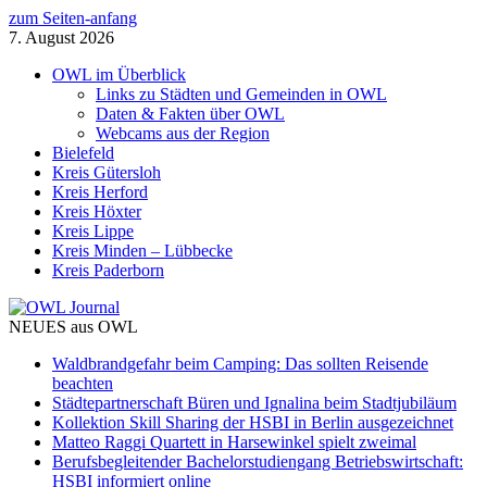
zum Seiten-anfang
7. August 2026
OWL im Überblick
Links zu Städten und Gemeinden in OWL
Daten & Fakten über OWL
Webcams aus der Region
Bielefeld
Kreis Gütersloh
Kreis Herford
Kreis Höxter
Kreis Lippe
Kreis Minden – Lübbecke
Kreis Paderborn
NEUES aus OWL
Waldbrandgefahr beim Camping: Das sollten Reisende
beachten
Städtepartnerschaft Büren und Ignalina beim Stadtjubiläum
Kollektion Skill Sharing der HSBI in Berlin ausgezeichnet
Matteo Raggi Quartett in Harsewinkel spielt zweimal
Berufsbegleitender Bachelorstudiengang Betriebswirtschaft:
HSBI informiert online