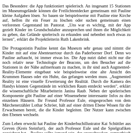
Das Besondere: die App funktioniert spielerisch. An insgesamt 15 Stationen
im Museumsgelände können die Freilichtentdecker gemeinsam mit Pauline
kleine Aufgaben lösen. So bauen sie beispielsweise mit Pauline eine Kirche
auf, helfen ihr ein Feuer zu löschen oder suchen gemeinsam einen
verlorenen Gegenstand im Pastorat. „Uns war es wichtig, mit der App
gezielt Kinder im Grundschulalter anzusprechen und ihnen die Möglichkeit
zu geben, das Gelände spielerisch zu erkunden und nebenbei noch etwas zu
lernen“, erklärt die Projektleiterin Ruth Lakenbrink.
Die Protagonistin Pauline kennt das Museum sehr genau und nimmt die
Kinder mit auf eine Abenteuertour durch das Paderborner Dorf. Denn wo
Pauline auftaucht, ist immer etwas los. Die App nutzt dabei nicht nur die
noch relativ neue Technologie der Beacons, um den Besucher auf die
Stationen in der Nähe aufmerksam zu machen, in ihr sind auch Augmented-
Reality-Elemente eingebaut wie beispielsweise eine alte Ansicht des
Krummen Hauses oder ein Huhn, das gefangen werden muss. „Augmented
Reality ist eine visuelle Erweiterung der Realität. Durch die Kamera des
Handys können Gegenstände im wirklichen Raum entdeckt werden“, erklärt
die wissenschaftliche Mitarbeiterin Janina Raub. Neben der spielerischen
Komponente gibt Pauline auf einer Wissensebene interessante Infos zu den
einzelnen Häusern. Ihr Freund Professor Eule, eingesprochen von dem
Märchenerzähler Lothar Schröer, hält auf einer dritten Ebene Wissen für die
Erwachsenen bereit, die die Kinder begleiten. Der Nutzer kann zwischen
den Ebenen wechseln.
Zum Leben erweckt hat Pauline der Kinderbuchillustrator Kai Schüttler aus
Greven (Kreis Steinfurt), der auch Professor Eule und die Spielgrafiken