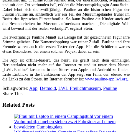
gezeichnet hat. „Pauline sollte jemand sein, der unerschrocken, sympathisch
und mit dem Ort verbunden ist“, erklärt die Museumspädagogin Anna Stein.
Dabei lehnt sich die zwölfjährige Pauline an die historischen Figur der
Fürstin Pauline an, schließlich war ein Teil des Museumsgeländes früher im
Besitz der lippischen Fürstenfamilie. So kann Pauline die Kinder auch auf
die Besonderheiten im Museum aufmerksam machen. „Die digitale Welt
wird bewusst mit der realen verknüpft“, ergänzt Stein.
Die zwölfjährige Pauline Mundt aus Lemgo hat der gezeichneten Figur ihre
Stimme geliehen. Die Namensdopplung war reiner Zufall. Pauline und ihre
Freunde waren auch die ersten Tester der App. Für die Schülerin war es
etwas Besonderes, bei einem solchen Projekt dabei zu sein.
Die App ist offline-basiert, das heißt, sie greift nach dem einmaligen
Herunterladen nicht mehr auf das Internet zu und ist unter dem Namen
„LWL Pauline“ kostenlos in den Stores von Apple und Android zu finden.
Erste Einblicke in die Funktionen der App zeigt ein Film, der, ebenso wie
die Links zu den Stores, im Internet abrufbar ist:
www.pauline-app.lwl.org
.
Schlagwörter:
App
,
Detmold
,
LWL-Freilichtmuseum
,
Pauline
Share This
Related Posts