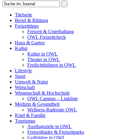
Titelseite
Beruf & Bildung
Freizeittipps
Freizeit & Unterhaltung
OWL Freizeitcheck
Haus & Garten
Kultur
Kultur in OWL
Theater in OWL
Freilichtbühnen in OWL
Lifestyle
Sport
Umwelt & Natur
Wirtschaft
Wissenschaft & Hochschule
OWL Campus – Linkliste
Medizin & Gesundheit
Wellness-Radroute OWL
Kind & Familie
Tourismus
Ausflugsziele in OWL
Freizeitbäder & Freizeitparks
Golfplätze in OWL