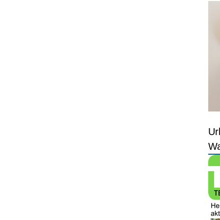
Ur
Wa