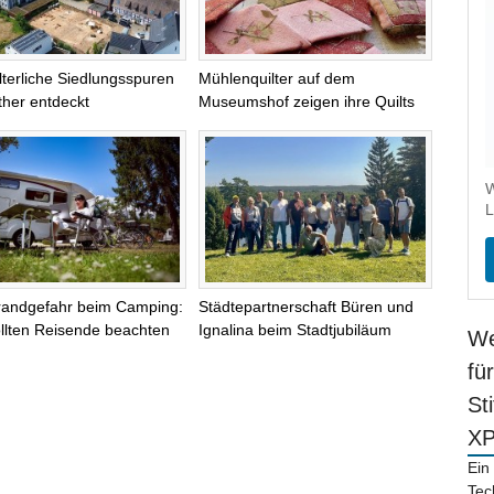
alterliche Siedlungsspuren
Mühlenquilter auf dem
ther entdeckt
Museumshof zeigen ihre Quilts
W
L
randgefahr beim Camping:
Städtepartnerschaft Büren und
llten Reisende beachten
Ignalina beim Stadtjubiläum
We
fü
St
X
Ein
Tec