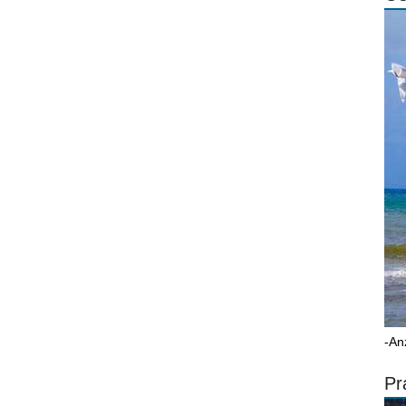
-An
Pr