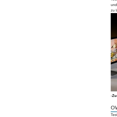
und
zu 
-
Zu
OW
Tes