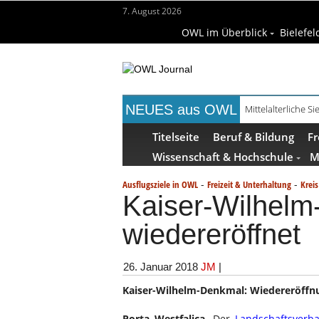
7. August 2026
OWL im Überblick
Bielefel
NEUES aus OWL
Mühlenquilter au
Titelseite
Beruf & Bildung
Fr
Wissenschaft & Hochschule
M
-
-
Ausflugsziele in OWL
Freizeit & Unterhaltung
Krei
Kaiser-Wilhelm
wiedereröffnet
26. Januar 2018
JM
|
Kaiser-Wilhelm-Denkmal: Wiedereröffnu
Porta Westfalica.
Der
Landschaftsverb