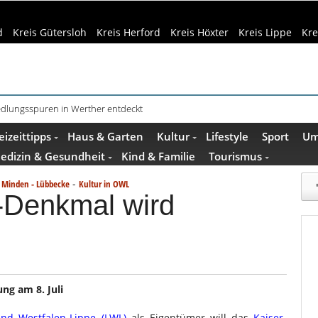
d
Kreis Gütersloh
Kreis Herford
Kreis Höxter
Kreis Lippe
Kre
f dem Museumshof zeigen ihre Quilts
eizeittipps
Haus & Garten
Kultur
Lifestyle
Sport
Um
edizin & Gesundheit
Kind & Familie
Tourismus
-
s Minden - Lübbecke
Kultur in OWL
-Denkmal wird
ng am 8. Juli
and Westfalen-Lippe (LWL)
als Eigentümer will das
Kaiser-