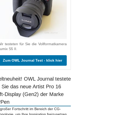
ir testeten für Sie die Vollformatkamera
umix S5 II.
Zum OWL Journal Test - klick hier
ltneuheit! OWL Journal testete
r Sie das neue Artist Pro 16
ift-Display (Gen2) der Marke
PPen
 großer Fortschritt im Bereich der CG-
hnologie, um Ihre Inspiration freizusetzen