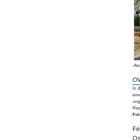
-An
OW
In 
ein
ung
Rep
Fot
Fe
Os