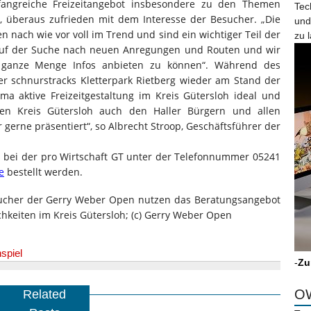
angreiche Freizeitangebot insbesondere zu den Themen
Tec
 überaus zufrieden mit dem Interesse der Besucher. „Die
und
ach wie vor voll im Trend und sind ein wichtiger Teil der
zu 
 auf der Suche nach neuen Anregungen und Routen und wir
e ganze Menge Infos anbieten zu können“. Während des
der schnurstracks Kletterpark Rietberg wieder am Stand der
ma aktive Freizeitgestaltung im Kreis Gütersloh ideal und
hen Kreis Gütersloh auch den Haller Bürgern und allen
erne präsentiert“, so Albrecht Stroop, Geschäftsführer der
s bei der pro Wirtschaft GT unter der Telefonnummer 05241
e
bestellt werden.
sucher der Gerry Weber Open nutzen das Beratungsangebot
chkeiten im Kreis Gütersloh; (c) Gerry Weber Open
spiel
-
Zu
OW
Related