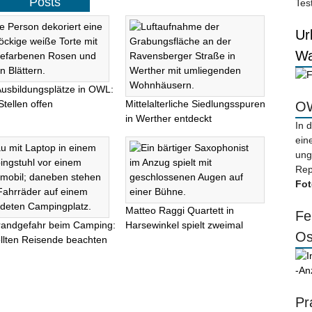
Posts
Tes
Ur
Wa
Ausbildungsplätze in OWL:
Stellen offen
Mittelalterliche Siedlungsspuren
OW
in Werther entdeckt
In 
ein
ung
Rep
Fot
Matteo Raggi Quartett in
Fe
randgefahr beim Camping:
Harsewinkel spielt zweimal
Os
llten Reisende beachten
-An
Pr