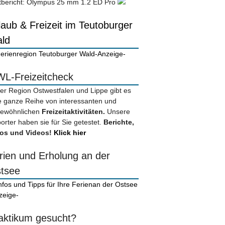
tbericht: Olympus 25 mm 1.2 ED Pro
laub & Freizeit im Teutoburger
ld
-Anzeige-
L-Freizeitcheck
der Region Ostwestfalen und Lippe gibt es
e ganze Reihe von interessanten und
ewöhnlichen
Freizeitaktivitäten.
Unsere
orter haben sie für Sie getestet.
Berichte,
os und Videos!
Klick hier
rien und Erholung an der
tsee
zeige-
aktikum gesucht?