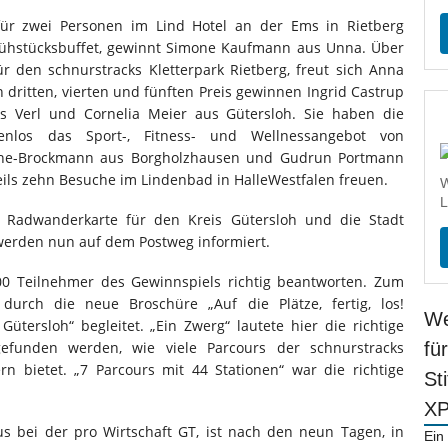
für zwei Personen im Lind Hotel an der Ems in Rietberg
Frühstücksbuffet, gewinnt Simone Kaufmann aus Unna. Über
ür den schnurstracks Kletterpark Rietberg, freut sich Anna
 dritten, vierten und fünften Preis gewinnen Ingrid Castrup
us Verl und Cornelia Meier aus Gütersloh. Sie haben die
enlos das Sport-, Fitness- und Wellnessangebot von
eine-Brockmann aus Borgholzhausen und Gudrun Portmann
weils zehn Besuche im Lindenbad in HalleWestfalen freuen.
W
L
r Radwanderkarte für den Kreis Gütersloh und die Stadt
 werden nun auf dem Postweg informiert.
00 Teilnehmer des Gewinnspiels richtig beantworten. Zum
urch die neue Broschüre „Auf die Plätze, fertig, los!
We
Gütersloh“ begleitet. „Ein Zwerg“ lautete hier die richtige
efunden werden, wie viele Parcours der schnurstracks
fü
rn bietet. „7 Parcours mit 44 Stationen“ war die richtige
St
X
s bei der pro Wirtschaft GT, ist nach den neun Tagen, in
Ein