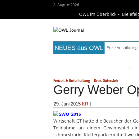
8. August 2026
OWL im Überblick
Bielefel
NEUES aus OWL
Freie Ausbildungs
Titelseite
Beruf & Bildung
Fr
Wissenschaft & Hochschule
M
-
Freizeit & Unterhaltung
Kreis Gütersloh
Gerry Weber O
29. Juni 2015
KR
|
Wirtschaft GT hatte die Besucher der G
Teilnahme an einem Gewinnspiel ei
schnurstracks Kletterpark ermittelt word