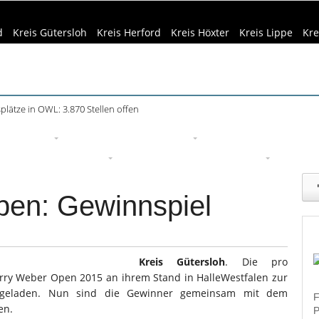
d
Kreis Gütersloh
Kreis Herford
Kreis Höxter
Kreis Lippe
Kre
plätze in OWL: 3.870 Stellen offen
eizeittipps
Haus & Garten
Kultur
Lifestyle
Sport
Um
edizin & Gesundheit
Kind & Familie
Tourismus
pen: Gewinnspiel
Kreis Gütersloh
. Die pro
erry Weber Open 2015 an ihrem Stand in HalleWestfalen zur
ngeladen. Nun sind die Gewinner gemeinsam mit dem
F
en.
P