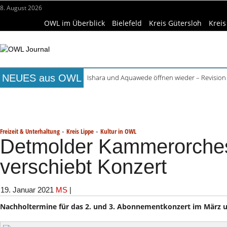
8. August 2026
OWL im Überblick
Bielefeld
Kreis Gütersloh
Kreis
NEUES aus OWL
Ishara und Aquawede öffnen wieder – Revision
Alkoholprobleme in Bielefeld verursachen mehr
Titelseite
Beruf & Bildung
Freizeittipps
Haus & Ga
Handgemachte Geschenkideen im Pop-up-Store
Bielefelder Freibäder: 350.000 Gäste schon An
Wissenschaft & Hochschule
Medizin & Gesundheit
K
Freie Ausbildungsplätze in OWL: 3.870 Stellen o
-
-
Freizeit & Unterhaltung
Kreis Lippe
Kultur in OWL
Detmolder Kammerorches
verschiebt Konzert
19. Januar 2021
MS
|
Nachholtermine für das 2. und 3. Abonnementkonzert im März u