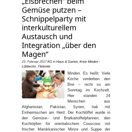
„Eisbrechen“ beim
Gemüse putzen –
Schnippelparty mit
interkulturellem
Austausch und
Integration „über den
Magen“
23. Februar 2017
KO
in
Haus & Garten
,
Kreis Minden -
Lübbecke
,
Titelseite
Minden. Es heißt: Viele
Köche verderben den
Brei – nicht so am
Sonntag im Kochzelt.
Hier standen 24
Menschen aus
Afghanistan, Pakistan, Syrien, Irak mit
Einheimischen am Herd. Der Kochlöffel wurde in
den Gemüse– und Bratkartoffelpfannen, den
Kochtöpfen für orientalischem Couscous mit
frischer Marokkanischer Minze und Suppe der