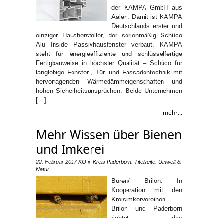
der KAMPA GmbH aus
Aalen. Damit ist KAMPA
Deutschlands erster und
einziger Haushersteller, der serienmäßig Schüco
Alu Inside Passivhausfenster verbaut. KAMPA
steht für energieeffiziente und schlüsselfertige
Fertigbauweise in höchster Qualität – Schüco für
langlebige Fenster-, Tür- und Fassadentechnik mit
hervorragenden Wärmedämmeigenschaften und
hohen Sicherheitsansprüchen. Beide Unternehmen
[…]
mehr...
Mehr Wissen über Bienen
und Imkerei
22. Februar 2017
KO
in
Kreis Paderborn
,
Titelseite
,
Umwelt &
Natur
Büren/ Brilon: In
Kooperation mit den
Kreisimkervereinen
Brilon und Paderborn
richtet das