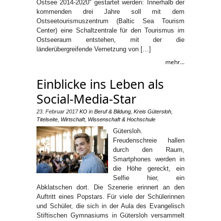
Ostsee 2014-2020“ gestartet werden: Innerhalb der
kommenden drei Jahre soll mit dem
Ostseetourismuszentrum (Baltic Sea Tourism
Center) eine Schaltzentrale für den Tourismus im
Ostseeraum entstehen, mit der die
länderübergreifende Vernetzung von […]
mehr...
Einblicke ins Leben als
Social-Media-Star
23. Februar 2017
KO
in
Beruf & Bildung
,
Kreis Gütersloh
,
Titelseite
,
Wirtschaft
,
Wissenschaft & Hochschule
Gütersloh.
Freudenschreie hallen
durch den Raum,
Smartphones werden in
die Höhe gereckt, ein
Selfie hier, ein
Abklatschen dort. Die Szenerie erinnert an den
Auftritt eines Popstars. Für viele der Schülerinnen
und Schüler, die sich in der Aula des Evangelisch
Stiftischen Gymnasiums in Gütersloh versammelt