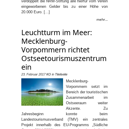
verdoppelt die NRW-Stiftung alle hierfür vom Verein
eingeworbenen Gelder bis zu einer Höhe von
20.000 Euro. […]
mehr...
Leuchtturm im Meer:
Mecklenburg-
Vorpommern richtet
Ostseetourismuszentrum
ein
23. Februar 2017
KO
in
Titelseite
Mecklenburg-
Vorpommern setzt im
Bereich der touristischen
Zusammenarbeit im
Ostseeraum weiter
Akzente. Zu
Jahresbeginn konnte beim
Landestourismusverband (TMV) ein zentrales
Projekt innerhalb des EU-Programms „Südliche