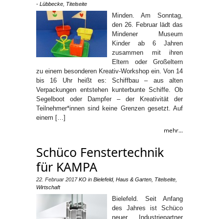
- Lübbecke
,
Titelseite
Minden. Am Sonntag,
den 26. Februar lädt das
Mindener Museum
Kinder ab 6 Jahren
zusammen mit ihren
Eltern oder Großeltern
zu einem besonderen Kreativ-Workshop ein. Von 14
bis 16 Uhr heißt es: Schiffbau – aus alten
Verpackungen entstehen kunterbunte Schiffe. Ob
Segelboot oder Dampfer – der Kreativität der
Teilnehmer*innen sind keine Grenzen gesetzt. Auf
einem […]
mehr...
Schüco Fenstertechnik
für KAMPA
22. Februar 2017
KO
in
Bielefeld
,
Haus & Garten
,
Titelseite
,
Wirtschaft
Bielefeld. Seit Anfang
des Jahres ist Schüco
neuer Industriepartner