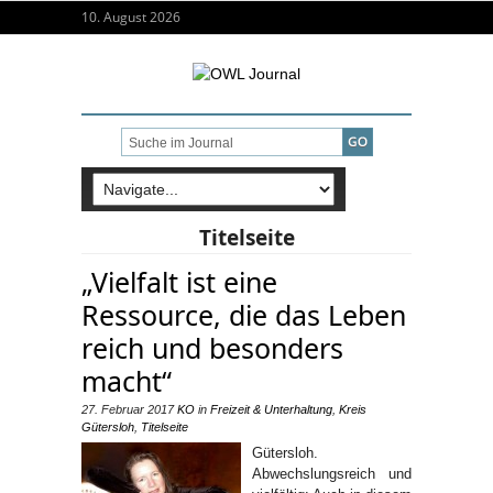
10. August 2026
Titelseite
„Vielfalt ist eine
Ressource, die das Leben
reich und besonders
macht“
27. Februar 2017
KO
in
Freizeit & Unterhaltung
,
Kreis
Gütersloh
,
Titelseite
Gütersloh.
Abwechslungsreich und