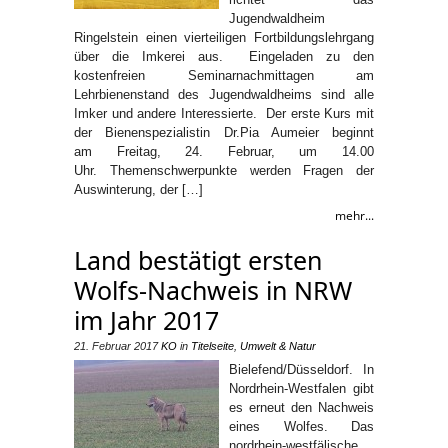
Jugendwaldheim
Ringelstein einen vierteiligen Fortbildungslehrgang
über die Imkerei aus. Eingeladen zu den
kostenfreien Seminarnachmittagen am
Lehrbienenstand des Jugendwaldheims sind alle
Imker und andere Interessierte. Der erste Kurs mit
der Bienenspezialistin Dr.Pia Aumeier beginnt
am Freitag, 24. Februar, um 14.00
Uhr. Themenschwerpunkte werden Fragen der
Auswinterung, der […]
mehr...
Land bestätigt ersten
Wolfs-Nachweis in NRW
im Jahr 2017
21. Februar 2017
KO
in
Titelseite
,
Umwelt & Natur
Bielefend/Düsseldorf. In
Nordrhein-Westfalen gibt
es erneut den Nachweis
eines Wolfes. Das
nordrhein-westfälische