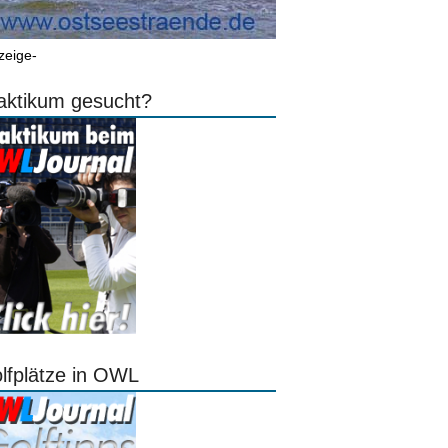
zeige-
aktikum gesucht?
lfplätze in OWL