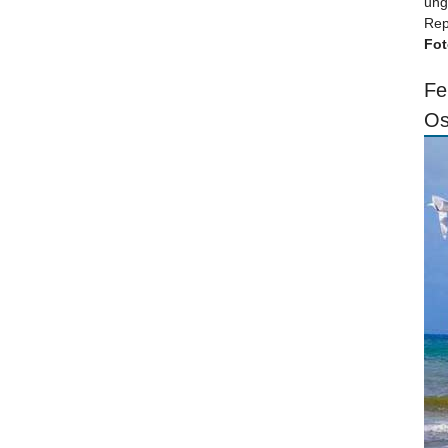
ung
Rep
Fot
Fe
Os