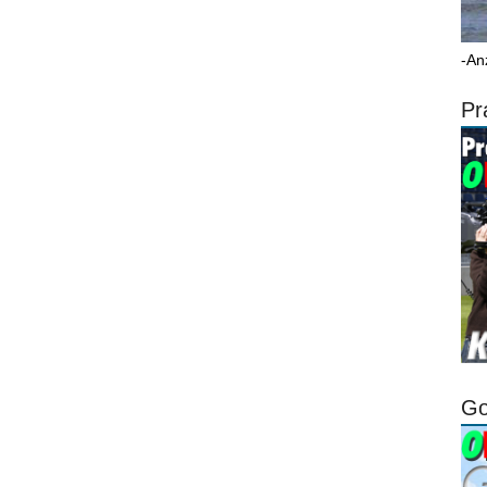
-An
Pr
Go