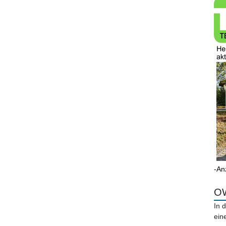
-An
OW
In 
ein