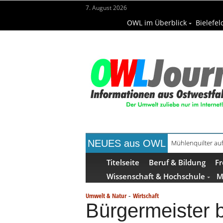
7. August 2026
OWL im Überblick
Bielefel
NEUES aus OWL
Mühlenquilter au
Digitale Bahnsys
Titelseite
Beruf & Bildung
Fr
Wissenschaft & Hochschule
M
-
Umwelt & Natur
Wirtschaft
Bürgermeister 