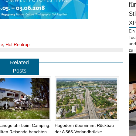
fü
St
X
Ein
Tec
und
ke
,
Hof Rentrup
zu 
Related
Posts
randgefahr beim Camping:
Hagedorn übernimmt Rückbau
llten Reisende beachten
der A 565-Vorlandbrücke