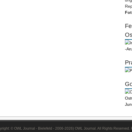
ung
Rep
Fot
Fe
Os
-An
Pr
Go
right: © OWL Journal - Bielefeld - 2006-2026) OWL Journal. All Rights Reserved