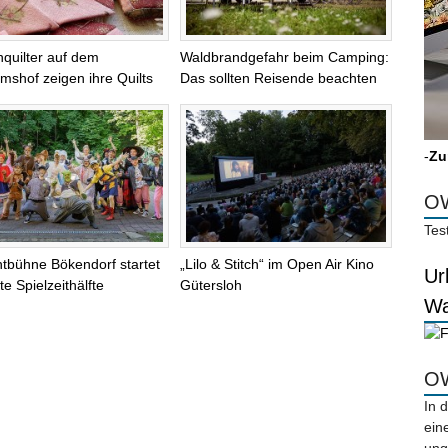
quilter auf dem
Waldbrandgefahr beim Camping:
shof zeigen ihre Quilts
Das sollten Reisende beachten
-
Zu
OW
Tes
chtbühne Bökendorf startet
„Lilo & Stitch“ im Open Air Kino
Ur
te Spielzeithälfte
Gütersloh
Wa
OW
In 
ein