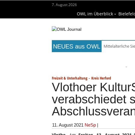
7. August 2026
OWL im Überblick
Bielefel
NEUES aus OWL
Mittelalterliche 
Titelseite
Beruf & Bildung
Fr
Wissenschaft & Hochschule
M
-
Freizeit & Unterhaltung
Kreis Herford
Vlothoer Kultu
verabschiedet s
Abschlussveran
11. August 2021
NeSp
|
Vlotho.
Am
Freitag, 13. August 2021
f