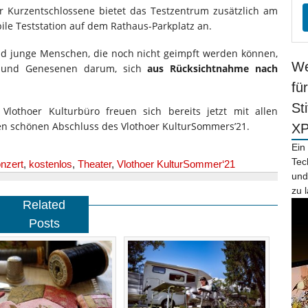
r Kurzentschlossene bietet das Testzentrum zusätzlich am
ile Teststation auf dem Rathaus-Parkplatz an.
nd junge Menschen, die noch nicht geimpft werden können,
We
en und Genesenen darum, sich
aus Rücksichtnahme nach
fü
St
othoer Kulturbüro freuen sich bereits jetzt mit allen
nen schönen Abschluss des Vlothoer KulturSommers’21.
X
Ein
Tec
nzert
,
kostenlos
,
Theater
,
Vlothoer KulturSommer‘21
und
zu 
Related
Posts