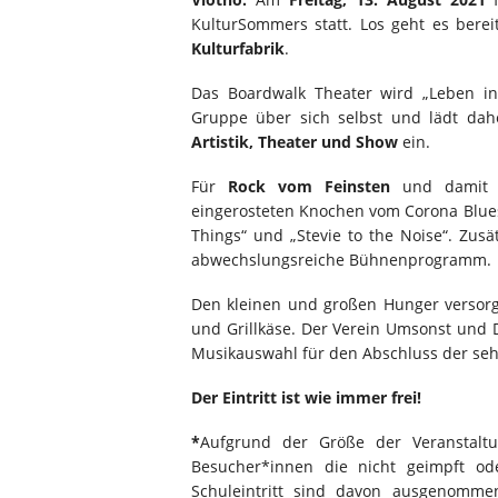
KulturSommers statt. Los geht es bere
Kulturfabrik
.
Das Boardwalk Theater wird „Leben in
Gruppe über sich selbst und lädt dah
Artistik, Theater und Show
ein.
Für
Rock vom Feinsten
und damit g
eingerosteten Knochen vom Corona Blues
Things“ und „Stevie to the Noise“. Zus
abwechslungsreiche Bühnenprogramm.
Den kleinen und großen Hunger versorg
und Grillkäse. Der Verein Umsonst und 
Musikauswahl für den Abschluss der sehr
Der Eintritt ist wie immer frei!
*
Aufgrund der Größe der Veranstaltu
Besucher*innen die nicht geimpft od
Schuleintritt sind davon ausgenomme