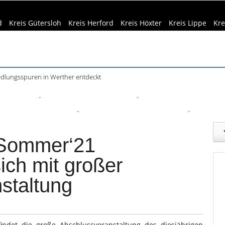
d
Kreis Gütersloh
Kreis Herford
Kreis Höxter
Kreis Lippe
Kre
Siedlungsspuren in Werther entdeckt
eizeittipps
Haus & Garten
Kultur
Lifestyle
Sport
Um
edizin & Gesundheit
Kind & Familie
Tourismus
rSommer‘21
ich mit großer
staltung
indet die große Abschlussveranstaltung des diesjährigen