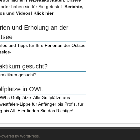
ewöhnlichen
Freizeitaktivitäten.
Unsere
orter haben sie für Sie getestet.
Berichte,
os und Videos!
Klick hier
rien und Erholung an der
tsee
zeige-
aktikum gesucht?
lfplätze in OWL
. Powered by WordPress.