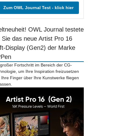
Zum OWL Journal Test - klick hier
ltneuheit! OWL Journal testete
r Sie das neue Artist Pro 16
ift-Display (Gen2) der Marke
PPen
 großer Fortschritt im Bereich der CG-
hnologie, um Ihre Inspiration freizusetzen
 Ihre Finger über Ihre Kunstwerke fliegen
lassen.