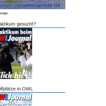
zeige-
aktikum gesucht?
lfplätze in OWL