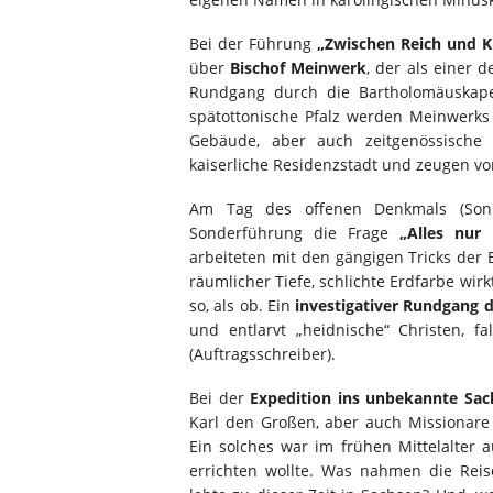
Bei der Führung
„Zwischen Reich und K
über
Bischof Meinwerk
, der als einer 
Rundgang durch die Bartholomäuskapel
spätottonische Pfalz werden Meinwerks 
Gebäude, aber auch zeitgenössische 
kaiserliche Residenzstadt und zeugen v
Am Tag des offenen Denkmals (So
Sonderführung die Frage
„Alles nur 
arbeiteten mit den gängigen Tricks der
räumlicher Tiefe, schlichte Erdfarbe wirk
so, als ob. Ein
investigativer Rundgang 
und entlarvt „heidnische“ Christen, fa
(Auftragsschreiber).
Bei der
Expedition ins unbekannte Sac
Karl den Großen, aber auch Missionare
Ein solches war im frühen Mittelalter 
errichten wollte. Was nahmen die Rei