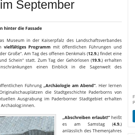
z im September
n hinter die Fassade
as Museum in der Kaiserpfalz des Landschaftsverbandes
in
vielfältiges Programm
mit öffentlichen Führungen und
der Große“. Am Tag des offenen Denkmals (
12.9.
) findet eine
nd Schein“ statt. Zum Tag der Gehörlosen (
19.9.
) erhalten
nschränkungen einen Einblick in die Sagenwelt des
 öffentlichen Führung
„Archäologie am Abend“
. Hier lernen
Originalschauplätzen die Stadtgeschichte Paderborns von
F
ktuellen Ausgrabung im Paderborner Stadtgebiet erhalten
P
 Archäolog:innen.
„Abschreiben erlaubt!“
heißt
es am Samstag (
4.9.
)
anlässlich des Themenjahres