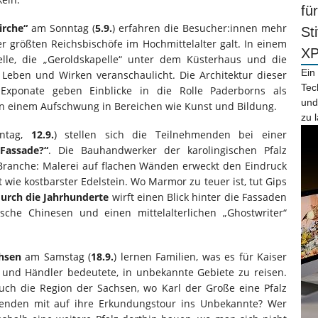
fü
irche“
am Sonntag (
5.9.
) erfahren die Besucher:innen mehr
St
der größten Reichsbischöfe im Hochmittelalter galt. In einem
X
le, die „Geroldskapelle“ unter dem Küsterhaus und die
Ein
Leben und Wirken veranschaulicht. Die Architektur dieser
Tec
Exponate geben Einblicke in die Rolle Paderborns als
und
on einem Aufschwung in Bereichen wie Kunst und Bildung.
zu 
nntag,
12.9.
) stellen sich die Teilnehmenden bei einer
Fassade?“
. Die Bauhandwerker der karolingischen Pfalz
 Branche: Malerei auf flachen Wänden erweckt den Eindruck
t wie kostbarster Edelstein. Wo Marmor zu teuer ist, tut Gips
durch die Jahrhunderte
wirft einen Blick hinter die Fassaden
lsche Chinesen und einen mittelalterlichen „Ghostwriter“
hsen
am Samstag (
18.9.
) lernen Familien, was es für Kaiser
 und Händler bedeutete, in unbekannte Gebiete zu reisen.
auch die Region der Sachsen, wo Karl der Große eine Pfalz
senden mit auf ihre Erkundungstour ins Unbekannte? Wer