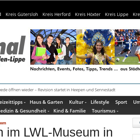
d
Kreis Gütersloh
Kreis Herford
Kreis Höxter
Kreis Lippe
Kre
in Bielefeld verursachen mehr Fehltage
eizeittipps
Haus & Garten
Kultur
Lifestyle
Sport
Um
edizin & Gesundheit
Kind & Familie
Tourismus
born
en im LWL-Museum in