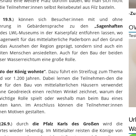
eshalb eine weitere Pfalz dorthin bauen, wo man sich nicht
 Teilnehmer:innen selbst Reisebeutel aus Filz basteln.
-
Zu
g,
19.9.
) können sich Besucher:innen mit und ohne
Führung in Gebärdensprache zu den
„Sagenhaften
OW
 des LWL-Museums in der Kaiserpfalz entführen lassen, wo
Tes
Sagenwelt für das mittelalterliche Paderborn auf den Grund
 das Aussehen der Region geprägt, sondern sind auch ein
Zeiten Menschen ansiedelten. Auch für den Bau der beiden
ieser Wasserreichtum eine große Rolle.
Wo der König wohnte“
. Dazu führt ein Streifzug zum Thema
d vor 1.200 Jahren. Dabei lernen die Teilnehmen-den die
e für den Bau von mittelalterlichen Häusern verwendet
hne Geodreieck einen rechten Winkel zeichnet, warum der
wichtige Rolle spielt oder weshalb man beim Bau eines
chten kann. Im Anschluss können die Teilnehmer:innen
hen Motiven gestalten.
Ur
(
26.9.
) durch
die Pfalz Karls des Großen
wird die
Wa
rtes wieder lebendig. Im Mittelalter reisten die Könige von