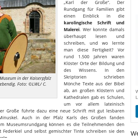
„Karl der Große“. Der
Rundgang für Familien gibt
einen Einblick in die
karolingische Schrift und
Malerei
. Wer konnte damals
überhaupt lesen und
schreiben, und wo lernte
man diese Fertigkeit? Vor
rund 1.500 Jahren waren
Klöster Orte der Bildung und
des Wissens. In den
Skriptorien schrieben
-Museum in der Kaiserpfalz
Mönche Texte aus der Bibel
lebendig. Foto: ©LWL/ C.
ab, an großen Klöstern und
W
Kathedralen gab es Schulen,
L
um vor allem lateinisch
er Große führte dazu eine neue Schrift mit gut lesbaren
 Minuskel. Auch in der Pfalz Karls des Großen fanden
h dem Museumsrundgang können es die Teilnehmenden den
it Federkiel und selbst gemischter Tinte schreiben sie den
We
eln.