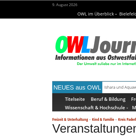
9. August 2026
OWL im Überblick
Bielefel
NEUES aus OWL
Alkoholprobleme 
Titelseite
Beruf & Bildung
Fr
Wissenschaft & Hochschule
M
-
-
Freizeit & Unterhaltung
Kind & Familie
Kreis Pader
Veranstaltung