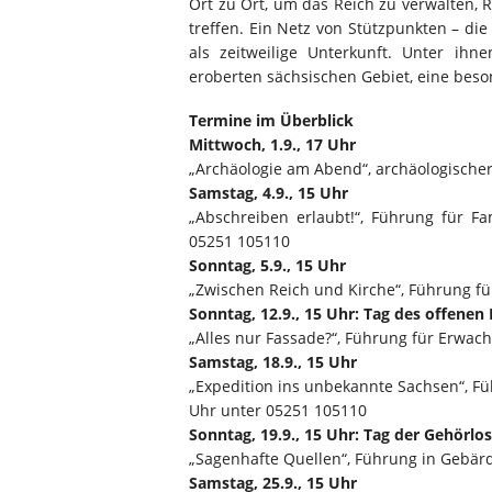
Ort zu Ort, um das Reich zu verwalten,
treffen. Ein Netz von Stützpunkten – di
als zeitweilige Unterkunft. Unter ih
eroberten sächsischen Gebiet, eine beso
Termine im Überblick
Mittwoch, 1.9., 17 Uhr
„Archäologie am Abend“, archäologische
Samstag, 4.9., 15 Uhr
„Abschreiben erlaubt!“, Führung für Fa
05251 105110
Sonntag, 5.9., 15 Uhr
„Zwischen Reich und Kirche“, Führung f
Sonntag, 12.9., 15 Uhr: Tag des offene
„Alles nur Fassade?“, Führung für Erwac
Samstag, 18.9., 15 Uhr
„Expedition ins unbekannte Sachsen“, Füh
Uhr unter 05251 105110
Sonntag, 19.9., 15 Uhr: Tag der Gehörlo
„Sagenhafte Quellen“, Führung in Gebär
Samstag, 25.9., 15 Uhr