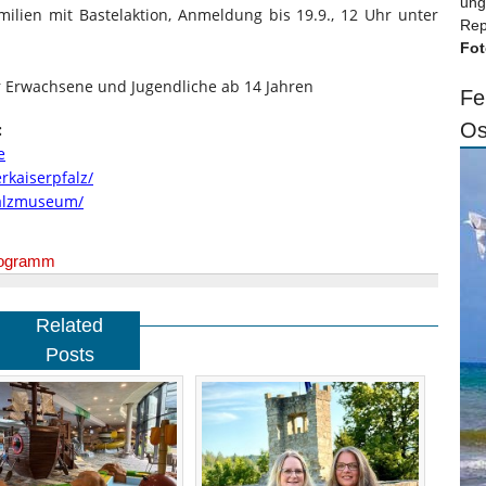
ung
ilien mit Bastelaktion, Anmeldung bis 19.9., 12 Uhr unter
Rep
Fot
ür Erwachsene und Jugendliche ab 14 Jahren
Fe
Os
:
e
kaiserpfalz/
falzmuseum/
ogramm
Related
Posts