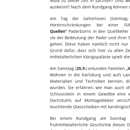
lebte zu dieser Zeit in Sachsen? Und, w
auskennt? Nach dem Rundgang können die
Am Tag der Gehörlosen (Sonnta
Höreinschränkungen bei einer 
Quellen“
Paderborns in den Quellkeller
sie der Bedeutung der Pader und ihrer 
gehen. Diese haben nämlich nicht nur
Grund dafür, dass sich hier zu allen 
mittelalterlichen Königspaläste spielt d
Am Samstag (
25.9.
) erkunden Familien
„
Wohnen in die Karlsburg und aufs Lan
Materialien und Techniken kennen, di
wurden. Sie erfahren, wie man auch o
Schlussstein in einem Gewölbe eine 
Dachstuhls auf Montagekleber verzi
leuchtende Glasscheiben mit karolingisc
Bei einem Rundgang am Sonntag 
frühmittelalterliche Geschichte dieses O