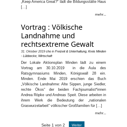
„Keep America Great?“ lädt die Bildungsstätte Haus
[…]
mehr...
Vortrag : Völkische
Landnahme und
rechtsextreme Gewalt
31. Oktober 2019
cho
in
Freizeit & Unterhaltung
,
Kreis Minden
- Lübbecke
,
Wirtschaft
Der Lokale Aktionsplan Minden lädt zu einem
Vortrag am 30.10.2019 in die Aula des
Ratsgymnasiums Minden, Königswall 28 ein.
Minden. Ende Mai 2019 erschien das Buch
„Völkische Landnahme: Alte Sippen, junge Siedler,
rechte Ökos“ der beiden Fachjournalist*innen
Andrea Röpke und Andreas Speit. Diese arbeiten in
ihrem Werk die Bedeutung der „nationalen
Graswurzelarbeit“ völkischer Großfamilien für […]
mehr...
Seite 1 von 2
Weiter