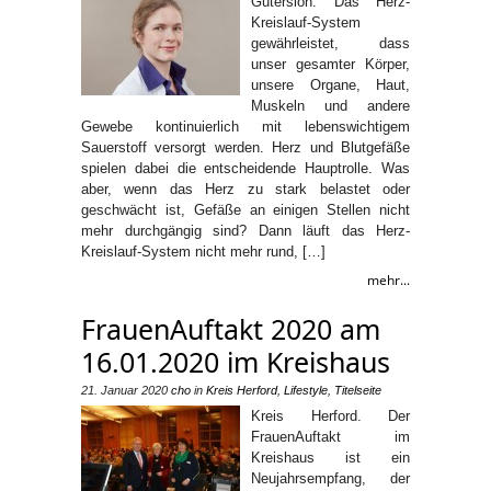
Gütersloh. Das Herz-
Kreislauf-System
gewährleistet, dass
unser gesamter Körper,
unsere Organe, Haut,
Muskeln und andere
Gewebe kontinuierlich mit lebenswichtigem
Sauerstoff versorgt werden. Herz und Blutgefäße
spielen dabei die entscheidende Hauptrolle. Was
aber, wenn das Herz zu stark belastet oder
geschwächt ist, Gefäße an einigen Stellen nicht
mehr durchgängig sind? Dann läuft das Herz-
Kreislauf-System nicht mehr rund, […]
mehr...
FrauenAuftakt 2020 am
16.01.2020 im Kreishaus
21. Januar 2020
cho
in
Kreis Herford
,
Lifestyle
,
Titelseite
Kreis Herford. Der
FrauenAuftakt im
Kreishaus ist ein
Neujahrsempfang, der