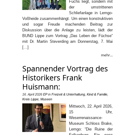
Fuchs liegt, sondern mit
der umstrittenen
Schliefanlage in Lemgo-
Voßheide zusammenhängt. Um einen konstruktiven
und sogar Freude machenden Beitrag zur
Diskussion über die Anlage zu leisten, lädt der
BUND Lippe zum Vortrag „Das Leben der Füchse“
mit Dr. Martin Steverding am Donnerstag, 7. Mai
[…]
mehr...
Spannender Vortrag des
Historikers Frank
Huismann:
16. April 2026
EP
in
Freizeit & Unterhaltung
,
Kind & Familie
,
Kreis Lippe
,
Museen
Mittwoch, 22. April 2026,
15 Uhr,
Weserrenaissance-
Museum Schloss Brake,
Lemgo: “Die Ruine der
Falkenburg. Ein ganz