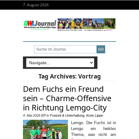
7. August 2026
Tag Archives:
Vortrag
Dem Fuchs ein Freund
sein – Charme-Offensive
in Richtung Lemgo-City
4. Mai 2026
EP
in
Freizeit & Unterhaltung
,
Kreis Lippe
Lemgo. Der Fuchs ist in
Lemgo ein heikles
Thema, was nicht am