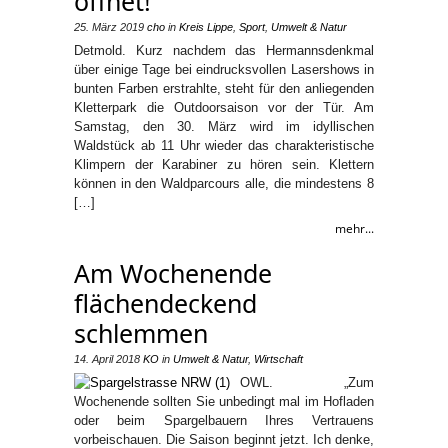
öffnet!
25. März 2019
cho
in
Kreis Lippe
,
Sport
,
Umwelt & Natur
Detmold. Kurz nachdem das Hermannsdenkmal
über einige Tage bei eindrucksvollen Lasershows in
bunten Farben erstrahlte, steht für den anliegenden
Kletterpark die Outdoorsaison vor der Tür. Am
Samstag, den 30. März wird im idyllischen
Waldstück ab 11 Uhr wieder das charakteristische
Klimpern der Karabiner zu hören sein. Klettern
können in den Waldparcours alle, die mindestens 8
[…]
mehr...
Am Wochenende
flächendeckend
schlemmen
14. April 2018
KO
in
Umwelt & Natur
,
Wirtschaft
OWL. „Zum
Wochenende sollten Sie unbedingt mal im Hofladen
oder beim Spargelbauern Ihres Vertrauens
vorbeischauen. Die Saison beginnt jetzt. Ich denke,