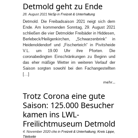
Detmold geht zu Ende
28. August 2021
NeSp
in
Freizeit & Unterhaltung
Detmold. Die Freibadsaison 2021 neigt sich dem
Ende. Am kommenden Sonntag, 29. August 2021
schließen die vier Detmolder Freibäder in Hiddesen,
Berlebeck/Heiligenkirchen, „Schwarzenbrink“ in
Heidenoldendorf und „Fischerteich“ in Pivitsheide
V.L. um 19.00 Uhr ihre Pforten. Die
coronabedingten Einschränkungen zu Beginn und
das eher mäßige Wetter im weiteren Verlauf der
Saison sorgten sowohl bei den Fachangestellten
[…]
mehr...
Trotz Corona eine gute
Saison: 125.000 Besucher
kamen ins LWL-
Freilichtmuseum Detmold
4. November 2020
cho
in
Freizeit & Unterhaltung
,
Kreis Lippe
,
Titelseite