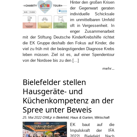
Hinter den großen Krisen
der Gegenwart geraten
individuelle Schicksale
im unmittelbaren Umfeld
oft in Vergessenheit. In
enger Zusammenarbeit
mit der Stiftung Deutsche KinderKrebshilfe richtet
die EK Gruppe deshalb den Fokus auf Kinder, die
viel zu früh mit der beängstigenden Diagnose Krebs
leben müssen. Ziel ist es, auf einer Spendentour
von der Nordsee bis zu den […]
mehr...
Bielefelder stellen
Hausgeräte- und
Küchenkompetenz an der
Spree unter Beweis
25. Mai 2022
OWLjr
in
Bielefeld
,
Haus & Garten
,
Wirtschaft
EK baut auf die
Impulskraft der IFA
2022! Bielefeld. Nach