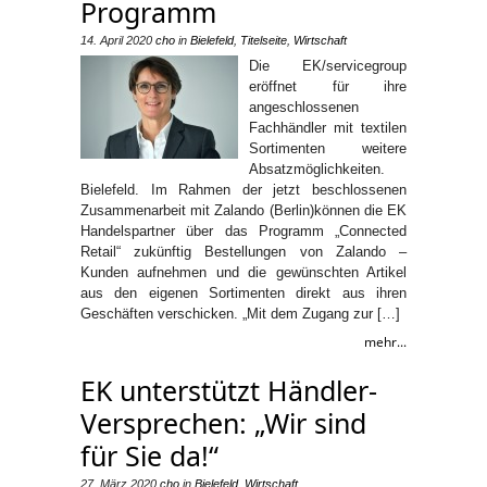
Programm
14. April 2020
cho
in
Bielefeld
,
Titelseite
,
Wirtschaft
Die EK/servicegroup
eröffnet für ihre
angeschlossenen
Fachhändler mit textilen
Sortimenten weitere
Absatzmöglichkeiten.
Bielefeld. Im Rahmen der jetzt beschlossenen
Zusammenarbeit mit Zalando (Berlin)können die EK
Handelspartner über das Programm „Connected
Retail“ zukünftig Bestellungen von Zalando –
Kunden aufnehmen und die gewünschten Artikel
aus den eigenen Sortimenten direkt aus ihren
Geschäften verschicken. „Mit dem Zugang zur […]
mehr...
EK unterstützt Händler-
Versprechen: „Wir sind
für Sie da!“
27. März 2020
cho
in
Bielefeld
,
Wirtschaft