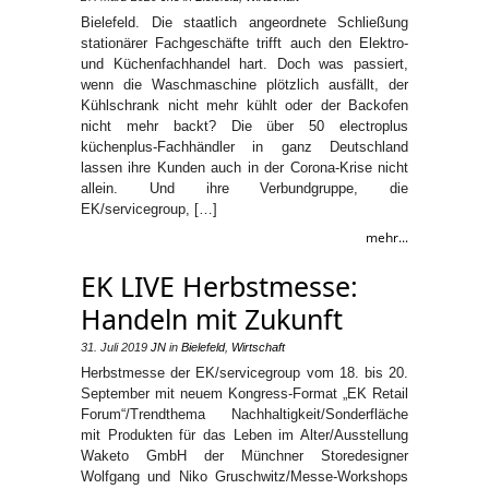
Bielefeld. Die staatlich angeordnete Schließung
stationärer Fachgeschäfte trifft auch den Elektro-
und Küchenfachhandel hart. Doch was passiert,
wenn die Waschmaschine plötzlich ausfällt, der
Kühlschrank nicht mehr kühlt oder der Backofen
nicht mehr backt? Die über 50 electroplus
küchenplus-Fachhändler in ganz Deutschland
lassen ihre Kunden auch in der Corona-Krise nicht
allein. Und ihre Verbundgruppe, die
EK/servicegroup, […]
mehr...
EK LIVE Herbstmesse:
Handeln mit Zukunft
31. Juli 2019
JN
in
Bielefeld
,
Wirtschaft
Herbstmesse der EK/servicegroup vom 18. bis 20.
September mit neuem Kongress-Format „EK Retail
Forum“/Trendthema Nachhaltigkeit/Sonderfläche
mit Produkten für das Leben im Alter/Ausstellung
Waketo GmbH der Münchner Storedesigner
Wolfgang und Niko Gruschwitz/Messe-Workshops