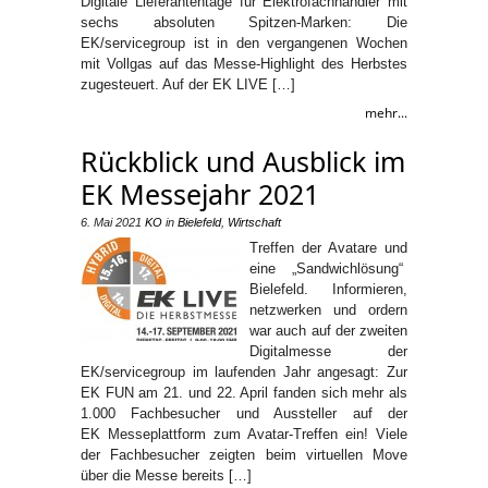
Digitale Lieferantentage für Elektrofachhändler mit
sechs absoluten Spitzen-Marken: Die
EK/servicegroup ist in den vergangenen Wochen
mit Vollgas auf das Messe-Highlight des Herbstes
zugesteuert. Auf der EK LIVE […]
mehr...
Rückblick und Ausblick im
EK Messejahr 2021
6. Mai 2021
KO
in
Bielefeld
,
Wirtschaft
Treffen der Avatare und
eine „Sandwichlösung“
Bielefeld. Informieren,
netzwerken und ordern
war auch auf der zweiten
Digitalmesse der
EK/servicegroup im laufenden Jahr angesagt: Zur
EK FUN am 21. und 22. April fanden sich mehr als
1.000 Fachbesucher und Aussteller auf der
EK Messeplattform zum Avatar-Treffen ein! Viele
der Fachbesucher zeigten beim virtuellen Move
über die Messe bereits […]