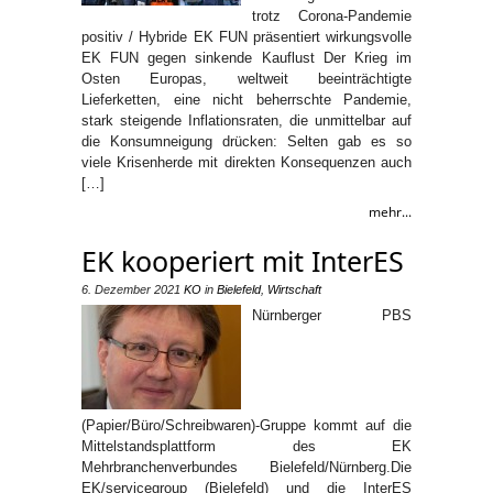
trotz Corona-Pandemie
positiv / Hybride EK FUN präsentiert wirkungsvolle
EK FUN gegen sinkende Kauflust Der Krieg im
Osten Europas, weltweit beeinträchtigte
Lieferketten, eine nicht beherrschte Pandemie,
stark steigende Inflationsraten, die unmittelbar auf
die Konsumneigung drücken: Selten gab es so
viele Krisenherde mit direkten Konsequenzen auch
[…]
mehr...
EK kooperiert mit InterES
6. Dezember 2021
KO
in
Bielefeld
,
Wirtschaft
Nürnberger PBS
(Papier/Büro/Schreibwaren)-Gruppe kommt auf die
Mittelstandsplattform des EK
Mehrbranchenverbundes Bielefeld/Nürnberg.Die
EK/servicegroup (Bielefeld) und die InterES