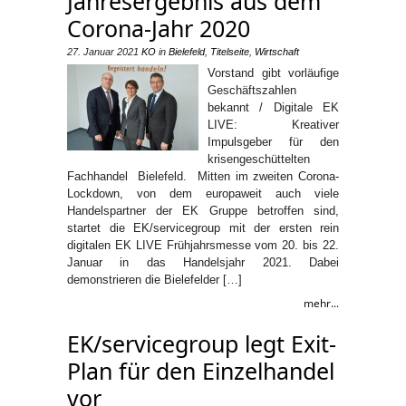
Jahresergebnis aus dem
Corona-Jahr 2020
27. Januar 2021
KO
in
Bielefeld
,
Titelseite
,
Wirtschaft
Vorstand gibt vorläufige
Geschäftszahlen
bekannt / Digitale EK
LIVE: Kreativer
Impulsgeber für den
krisengeschüttelten
Fachhandel Bielefeld. Mitten im zweiten Corona-
Lockdown, von dem europaweit auch viele
Handelspartner der EK Gruppe betroffen sind,
startet die EK/servicegroup mit der ersten rein
digitalen EK LIVE Frühjahrsmesse vom 20. bis 22.
Januar in das Handelsjahr 2021. Dabei
demonstrieren die Bielefelder […]
mehr...
EK/servicegroup legt Exit-
Plan für den Einzelhandel
vor