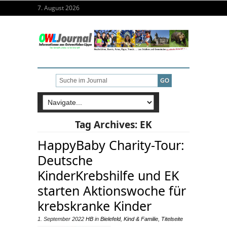
7. August 2026
Tag Archives:
EK
HappyBaby Charity-Tour:
Deutsche
KinderKrebshilfe und EK
starten Aktionswoche für
krebskranke Kinder
1. September 2022
HB
in
Bielefeld
,
Kind & Familie
,
Titelseite