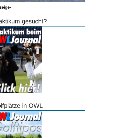
zeige-
aktikum gesucht?
lfplätze in OWL