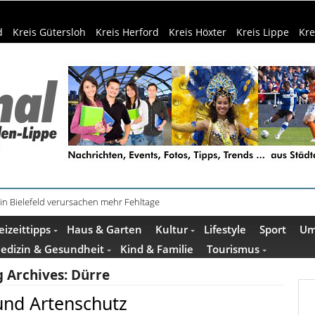
d
Kreis Gütersloh
Kreis Herford
Kreis Höxter
Kreis Lippe
Kre
in Bielefeld verursachen mehr Fehltage
eizeittipps
Haus & Garten
Kultur
Lifestyle
Sport
Um
edizin & Gesundheit
Kind & Familie
Tourismus
g Archives:
Dürre
und Artenschutz