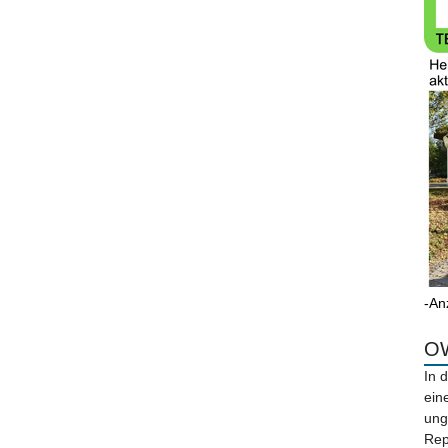
-An
OW
In 
ein
ung
Rep