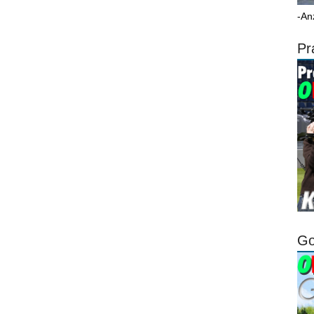
-An
Pr
Go