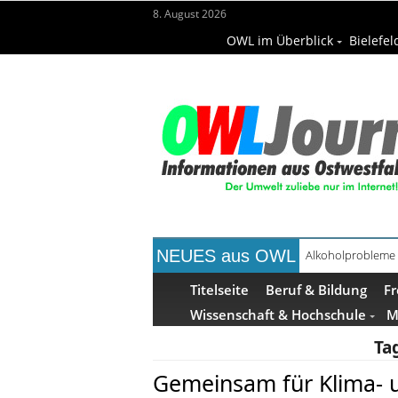
8. August 2026
OWL im Überblick
Bielefel
NEUES aus OWL
Alkoholprobleme 
Titelseite
Beruf & Bildung
Fr
Wissenschaft & Hochschule
M
Ta
Gemeinsam für Klima- 