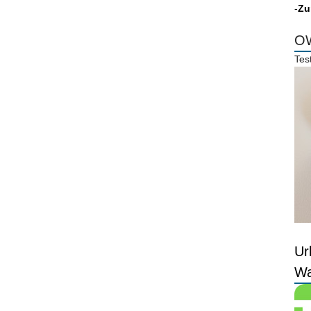
-
Zu
OW
Tes
Ur
Wa