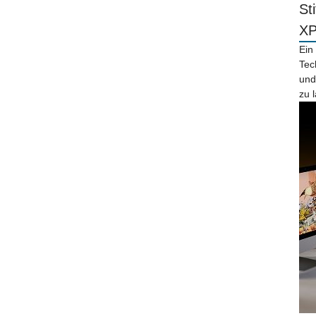
St
X
Ein
Tec
und
zu 