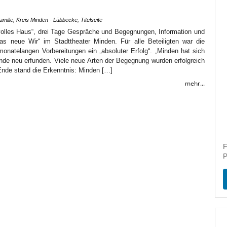
amilie
,
Kreis Minden - Lübbecke
,
Titelseite
volles Haus“, drei Tage Gespräche und Begegnungen, Information und
Das neue Wir“ im Stadttheater Minden. Für alle Beteiligten war die
onatelangen Vorbereitungen ein „absoluter Erfolg“. „Minden hat sich
e neu erfunden. Viele neue Arten der Begegnung wurden erfolgreich
Ende stand die Erkenntnis: Minden […]
mehr...
F
P