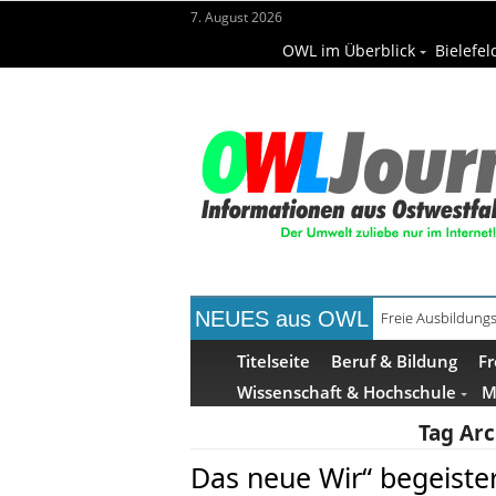
7. August 2026
OWL im Überblick
Bielefel
NEUES aus OWL
Freie Ausbildungs
Recyclingpapier 
Titelseite
Beruf & Bildung
Fr
Wissenschaft & Hochschule
M
Tag Arc
Das neue Wir“ begeister