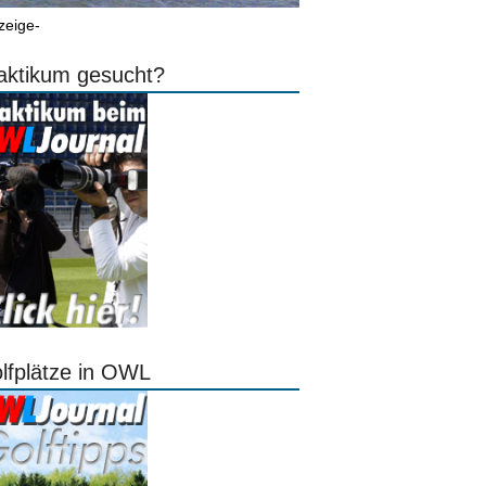
zeige-
aktikum gesucht?
lfplätze in OWL