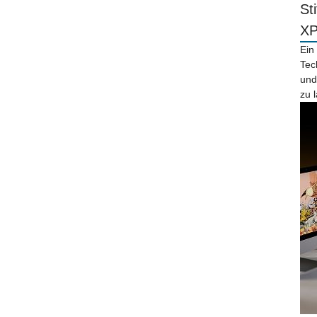
St
X
Ein
Tec
und
zu 