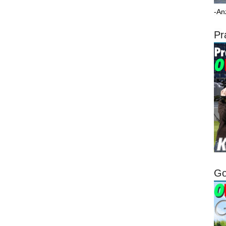
-An
Pr
Go