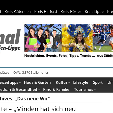
d
Kreis Gütersloh
Kreis Herford
Kreis Höxter
Kreis Lippe
Kre
plätze in OWL: 3.870 Stellen offen
in Küche und Bad schont Ressourcen
eizeittipps
Haus & Garten
Kultur
Lifestyle
Sport
Um
edizin & Gesundheit
Kind & Familie
Tourismus
hives:
„Das neue Wir“
te – „Minden hat sich neu