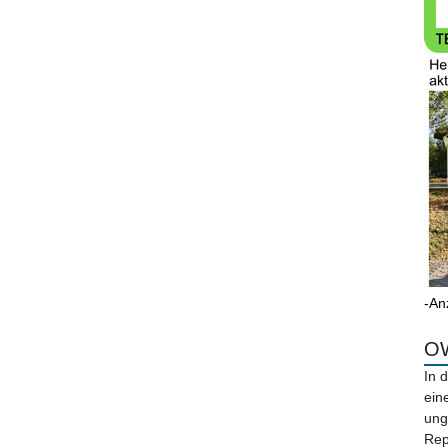
-An
OW
In 
ein
ung
Rep