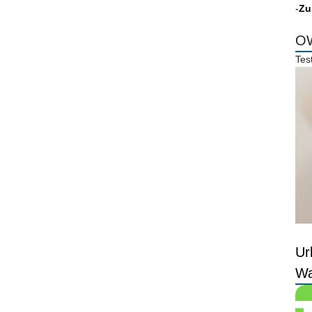
-
Zu
OW
Tes
Ur
Wa