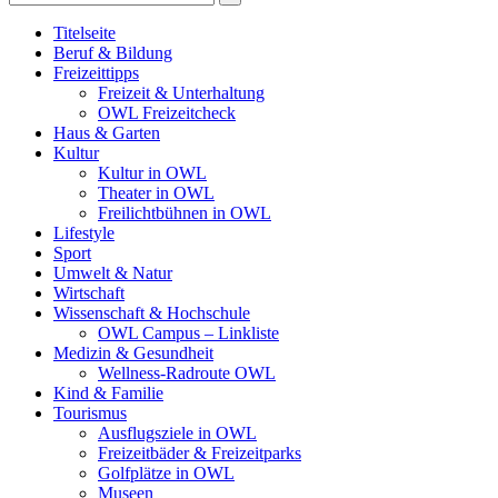
Titelseite
Beruf & Bildung
Freizeittipps
Freizeit & Unterhaltung
OWL Freizeitcheck
Haus & Garten
Kultur
Kultur in OWL
Theater in OWL
Freilichtbühnen in OWL
Lifestyle
Sport
Umwelt & Natur
Wirtschaft
Wissenschaft & Hochschule
OWL Campus – Linkliste
Medizin & Gesundheit
Wellness-Radroute OWL
Kind & Familie
Tourismus
Ausflugsziele in OWL
Freizeitbäder & Freizeitparks
Golfplätze in OWL
Museen