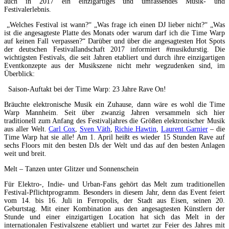
auch in 2017 ein einzigartiges und umfassendes Musik- und
Festivalerlebnis.
„Welches Festival ist wann?“ „Was frage ich einen DJ lieber nicht?“ „Was
ist die angesagteste Platte des Monats oder warum darf ich die Time Warp
auf keinen Fall verpassen?“ Darüber und über die angesagtesten Hot Spots
der deutschen Festivallandschaft 2017 informiert #musikdurstig. Die
wichtigsten Festivals, die seit Jahren etabliert und durch ihre einzigartigen
Eventkonzepte aus der Musikszene nicht mehr wegzudenken sind, im
Überblick:
Saison-Auftakt bei der Time Warp: 23 Jahre Rave On!
Bräuchte elektronische Musik ein Zuhause, dann wäre es wohl die Time
Warp Mannheim. Seit über zwanzig Jahren versammeln sich hier
traditionell zum Anfang des Festivaljahres die Größen elektronischer Musik
aus aller Welt.
Carl Cox
,
Sven Väth
,
Richie Hawtin
,
Laurent Garnier
– die
Time Warp hat sie alle! Am 1. April heißt es wieder 15 Stunden Rave auf
sechs Floors mit den besten DJs der Welt und das auf den besten Anlagen
weit und breit.
Melt – Tanzen unter Glitzer und Sonnenschein
Für Elektro-, Indie- und Urban-Fans gehört das Melt zum traditionellen
Festival-Pflichtprogramm. Besonders in diesem Jahr, denn das Event feiert
vom 14. bis 16. Juli in Ferropolis, der Stadt aus Eisen, seinen 20.
Geburtstag. Mit einer Kombination aus den angesagtesten Künstlern der
Stunde und einer einzigartigen Location hat sich das Melt in der
internationalen Festivalszene etabliert und wartet zur Feier des Jahres mit