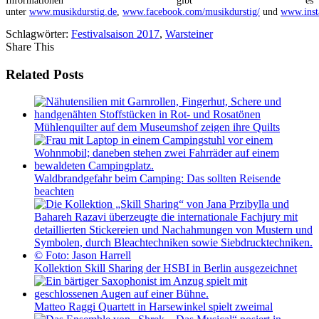
Informationen gibt es
unter
www.musikdurstig.de
,
www.facebook.com/musikdurstig/
und
www.inst
Schlagwörter:
Festivalsaison 2017
,
Warsteiner
Share This
Related Posts
Mühlenquilter auf dem Museumshof zeigen ihre Quilts
Waldbrandgefahr beim Camping: Das sollten Reisende
beachten
Kollektion Skill Sharing der HSBI in Berlin ausgezeichnet
Matteo Raggi Quartett in Harsewinkel spielt zweimal