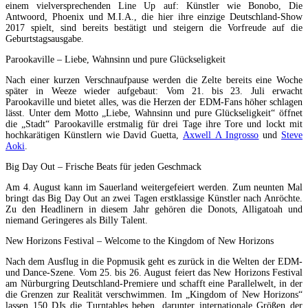
einem vielversprechenden Line Up auf: Künstler wie Bonobo, Die
Antwoord, Phoenix und M.I.A., die hier ihre einzige Deutschland-Show
2017 spielt, sind bereits bestätigt und steigern die Vorfreude auf die
Geburtstagsausgabe.
Parookaville – Liebe, Wahnsinn und pure Glückseligkeit
Nach einer kurzen Verschnaufpause werden die Zelte bereits eine Woche
später in Weeze wieder aufgebaut: Vom 21. bis 23. Juli erwacht
Parookaville und bietet alles, was die Herzen der EDM-Fans höher schlagen
lässt. Unter dem Motto „Liebe, Wahnsinn und pure Glückseligkeit“ öffnet
die „Stadt“ Parookaville erstmalig für drei Tage ihre Tore und lockt mit
hochkarätigen Künstlern wie David Guetta,
Axwell Λ Ingrosso
und
Steve
Aoki
.
Big Day Out – Frische Beats für jeden Geschmack
Am 4. August kann im Sauerland weitergefeiert werden. Zum neunten Mal
bringt das Big Day Out an zwei Tagen erstklassige Künstler nach Anröchte.
Zu den Headlinern in diesem Jahr gehören die Donots, Alligatoah und
niemand Geringeres als Billy Talent.
New Horizons Festival – Welcome to the Kingdom of New Horizons
Nach dem Ausflug in die Popmusik geht es zurück in die Welten der EDM-
und Dance-Szene. Vom 25. bis 26. August feiert das New Horizons Festival
am Nürburgring Deutschland-Premiere und schafft eine Parallelwelt, in der
die Grenzen zur Realität verschwimmen. Im „Kingdom of New Horizons“
lassen 150 DJs die Turntables beben, darunter internationale Größen der