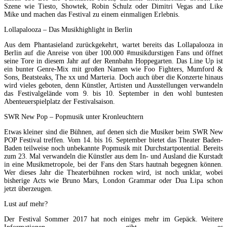
Szene wie Tiesto, Showtek, Robin Schulz oder Dimitri Vegas and Like
Mike und machen das Festival zu einem einmaligen Erlebnis.
Lollapalooza – Das Musikhighlight in Berlin
Aus dem Phantasieland zurückgekehrt, wartet bereits das Lollapalooza in
Berlin auf die Anreise von über 100.000 #musikdurstigen Fans und öffnet
seine Tore in diesem Jahr auf der Rennbahn Hoppegarten. Das Line Up ist
ein bunter Genre-Mix mit großen Namen wie Foo Fighters, Mumford &
Sons, Beatsteaks, The xx und Marteria. Doch auch über die Konzerte hinaus
wird vieles geboten, denn Künstler, Artisten und Ausstellungen verwandeln
das Festivalgelände vom 9. bis 10. September in den wohl buntesten
Abenteuerspielplatz der Festivalsaison.
SWR New Pop – Popmusik unter Kronleuchtern
Etwas kleiner sind die Bühnen, auf denen sich die Musiker beim SWR New
POP Festival treffen. Vom 14. bis 16. September bietet das Theater Baden-
Baden teilweise noch unbekannte Popmusik mit Durchstartpotential. Bereits
zum 23. Mal verwandeln die Künstler aus dem In- und Ausland die Kurstadt
in eine Musikmetropole, bei der Fans den Stars hautnah begegnen können.
Wer dieses Jahr die Theaterbühnen rocken wird, ist noch unklar, wobei
bisherige Acts wie Bruno Mars, London Grammar oder Dua Lipa schon
jetzt überzeugen.
Lust auf mehr?
Der Festival Sommer 2017 hat noch einiges mehr im Gepäck. Weitere