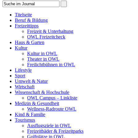
Titelseite
Beruf & Bildung
Freizeittipps
Freizeit & Unterhaltung
OWL Freizeitcheck
Haus & Garten
Kultur
Kultur in OWL
Theater in OWL
Freilichtbühnen in OWL
Lifestyle
Sport
Umwelt & Natur
Wirtschaft
Wissenschaft & Hochschule
OWL Campus – Linkliste
Medizin & Gesundheit
Wellness-Radroute OWL
Kind & Familie
Tourismus
Ausflugsziele in OWL
Freizeitbäder & Freizeitparks
Golfplätze in OWL