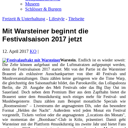
Museen
Schlösser & Burgen
Freizeit & Unterhaltung
-
Lifestyle
-
Titelseite
Mit Warsteiner beginnt die
Festivalsaison 2017 jetzt
12. April 2017
KO
|
Warstein.
Endlich ist es wieder soweit:
Die Zelte können aufgebaut und die Luftmatratzen aufgepumpt werden,
denn die Festivalsaison 2017 startet. Mit von der Partie ist die Warsteiner
Brauerei als exklusiver Ausschankpartner von über 40 Festivals und
Musikveranstaltungen. Dazu zählen keine geringeren wie die Time Warp,
die gleichzeitig den Saisonauftakt bildet, das Parookaville, das Lollapalooza
Berlin, die 20. Ausgabe des Melt Festivals oder das Big Day Out im
Sauerland. Doch neben dem Premium Bier aus dem Zapfhahn bietet die
Brauerei unter dem #musikdurstig noch einiges mehr für Festival- und
Musikbegeisterte. Dazu zählen zum Beispiel monatliche Specials wie
„Roomsessions“ – Livestreams der angesagtesten DJs, oder das besondere
Format „Helden der Nacht“. Außerdem wird jeden Monat ein Festival
vorgestellt, Tickets verlost oder die angesagtesten „Locations des Monats“,
wie momentan der „Bootshaus“-Club in Köln, präsentiert. Damit geht
Warsteiner mit der Plattform #musikdurstig ins zweite Jahr und bietet Fans