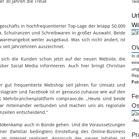
er 30 Jahren die Treue
Tes
Ur
Wa
eschäfts in hochfrequentierter Top-Lage der knapp 50.000
a. Schulranzen und Schreibwaren in großer Auswahl. Beide
arenangebot weiter ausgebaut. Was sich nicht ändert, ist
u seit Jahrzehnten auszeichnet.
OW
In 
sich die Kunden schon jetzt auf der neuen Website, die
ein
ber Social Media informieren. Auch hier bringt Christian
ung
Rep
Fot
der gut frequentierte Webshop seit Jahren für Umsatz und
stagram und Facebook ist er genauso zuhause wie auf den
Fe
K Mehrbranchenplattform compravo.de. „Heute sind beide
Os
nbar miteinander verbunden und machen uns als regionale
enzeiten entscheidend.“
-An
 Bökenkamp auch in Bünde gehen. Und die Voraussetzungen
ner (familiär bedingten) Einstellung des Online-Business
Pr
m Internet realisiert. Anspruch der neuen Inhaber ist