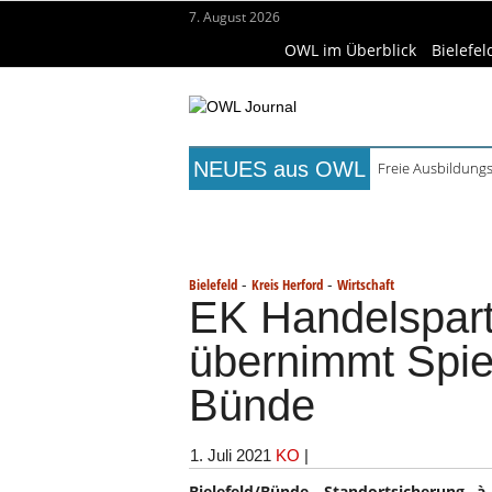
7. August 2026
OWL im Überblick
Bielefel
NEUES aus OWL
Freie Ausbildungs
Mittelalterliche 
Titelseite
Beruf & Bildung
Fr
Mühlenquilter au
Digitale Bahnsys
Wissenschaft & Hochschule
Me
Waldbrandgefahr 
-
-
Bielefeld
Kreis Herford
Wirtschaft
EK Handelspart
übernimmt Spie
Bünde
1. Juli 2021
KO
|
Bielefeld/Bünde. Standortsicherung 