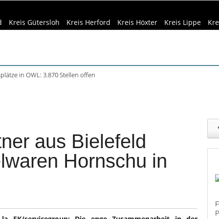
d
Kreis Gütersloh
Kreis Herford
Kreis Höxter
Kreis Lippe
Kre
plätze in OWL: 3.870 Stellen offen
Siedlungsspuren in Werther entdeckt
eizeittipps
Haus & Garten
Kultur
Lifestyle
Sport
Umw
f dem Museumshof zeigen ihre Quilts
teme in Minden: Lokführer im Studium
dizin & Gesundheit
Kind & Familie
Tourismus
beim Camping: Das sollten Reisende beachten
ner aus Bielefeld
lwaren Hornschu in
F
P
à la EK/servicegroup: Die enge Zusammenarbeit in der