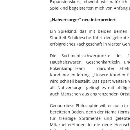
Expansionskurs, obwohl wir natürlich
Spielkind begeisterten mich von Anfang 
„Nahversorger“ neu interpretiert
Ein Spielkind, das mit beiden Beinen
Stadtteil Schildesche führt der gelern
erfolgreiches Fachgeschäft in vierter Gen
Die Sortimentsschwerpunkte des 1
Haushaltswaren, Geschenkartikeln u
Bökenkamp-Team – darunter Ehef
Kundenorientierung. „Unsere Kunden fin
wird schnell bestellt. Das spart weitere
als Nahversorger gelingt es mit pfiffi
auch Menschen aus angrenzenden Ortstei
Genau diese Philosophie will er auch i
bereiteten Boden, denn der Name Horns
für trendige Sortimente und geleb
Mitarbeiter*innen in die neue Horns