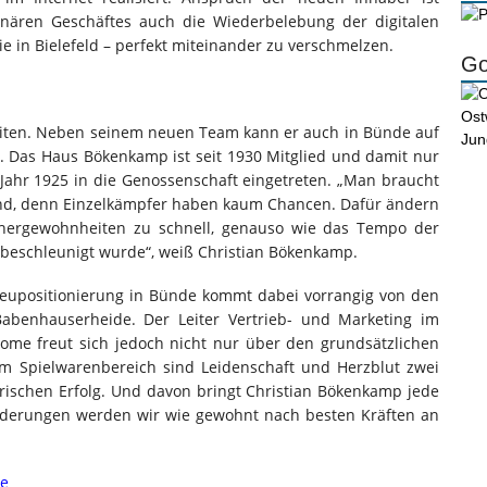
onären Geschäftes auch die Wiederbelebung der digitalen
ie in Bielefeld – perfekt miteinander zu verschmelzen.
Go
eiten. Neben seinem neuen Team kann er auch in Bünde auf
n. Das Haus Bökenkamp ist seit 1930 Mitglied und damit nur
ahr 1925 in die Genossenschaft eingetreten. „Man braucht
und, denn Einzelkämpfer haben kaum Chancen. Dafür ändern
chergewohnheiten zu schnell, genauso wie das Tempo der
t beschleunigt wurde“, weiß Christian Bökenkamp.
Neupositionierung in Bünde kommt dabei vorrangig von den
abenhauserheide. Der Leiter Vertrieb- und Marketing im
ome freut sich jedoch nicht nur über den grundsätzlichen
im Spielwarenbereich sind Leidenschaft und Herzblut zwei
rischen Erfolg. Und davon bringt Christian Bökenkamp jede
rderungen werden wir wie gewohnt nach besten Kräften an