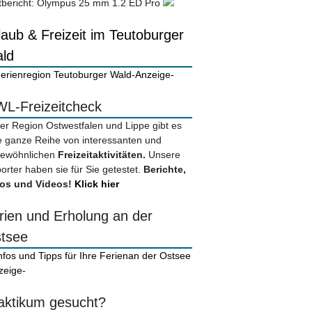
tbericht: Olympus 25 mm 1.2 ED Pro
laub & Freizeit im Teutoburger
ld
-Anzeige-
L-Freizeitcheck
der Region Ostwestfalen und Lippe gibt es
e ganze Reihe von interessanten und
ewöhnlichen
Freizeitaktivitäten.
Unsere
orter haben sie für Sie getestet.
Berichte,
os und Videos!
Klick hier
rien und Erholung an der
tsee
zeige-
aktikum gesucht?