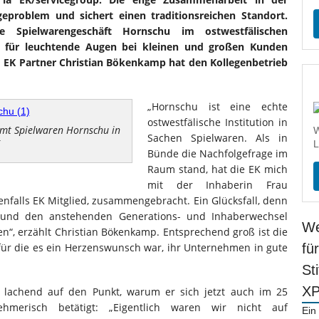
geproblem und sichert einen traditionsreichen Standort.
 Spielwarengeschäft Hornschu im ostwestfälischen
t für leuchtende Augen bei kleinen und großen Kunden
d EK Partner Christian Bökenkamp hat den Kollegenbetrieb
„Hornschu ist eine echte
ostwestfälische Institution in
mmt Spielwaren Hornschu in
W
Sachen Spielwaren. Als in
L
Bünde die Nachfolgefrage im
Raum stand, hat die EK mich
mit der Inhaberin Frau
falls EK Mitglied, zusammengebracht. Ein Glücksfall, denn
 und den anstehenden Generations- und Inhaberwechsel
We
en“, erzählt Christian Bökenkamp. Entsprechend groß ist die
ür die es ein Herzenswunsch war, ihr Unternehmen in gute
fü
St
X
 lachend auf den Punkt, warum er sich jetzt auch im 25
hmerisch betätigt: „Eigentlich waren wir nicht auf
Ein