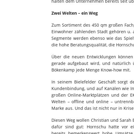
halten dem Unternehmen bereits seit üb
Zwei Welten – ein Weg
Zum Sortiment des 450 qm großen Fachg
Einwohner zählenden Stadt gehören u. 
Segmente werden ebenso wie das Spielw
die hohe Beratungsqualität, die Hornsch
Über die neuen Entwicklungen können 
gerade aufgebaut wird, und natürlich ü
Bökenkamp jede Menge Know-how mit.
In seinem Bielefelder Geschäft sorgt 
Kundenbindung, und auf Kanälen wie In
großen Online-Marktplätzen und der E
Welten – offline und online – untren
Marke aus. Und das ist nicht nur in Kris
Diesen Weg wollen Christian und Sarah
dafür sind gut: Hornschu hatte vor ei
bereits bemerkenswert hohe Umsätze i