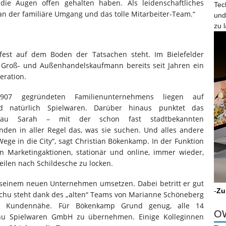
 die Augen offen gehalten haben. Als leidenschaftliches
Tec
an der familiäre Umgang und das tolle Mitarbeiter-Team.“
und
zu 
 fest auf dem Boden der Tatsachen steht. Im Bielefelder
te Groß- und Außenhandelskaufmann bereits seit Jahren ein
eration.
907 gegründeten Familienunternehmens liegen auf
nd natürlich Spielwaren. Darüber hinaus punktet das
rau Sarah – mit der schon fast stadtbekannten
den in aller Regel das, was sie suchen. Und alles andere
 Wege in die City“, sagt Christian Bökenkamp. In der Funktion
gen Marketingaktionen, stationär und online, immer wieder,
len nach Schildesche zu locken.
n seinem neuen Unternehmen umsetzen. Dabei betritt er gut
-
Zu
chu steht dank des „alten“ Teams von Marianne Schöneberg
te Kundennähe. Für Bökenkamp Grund genug, alle 14
OW
chu Spielwaren GmbH zu übernehmen. Einige Kolleginnen