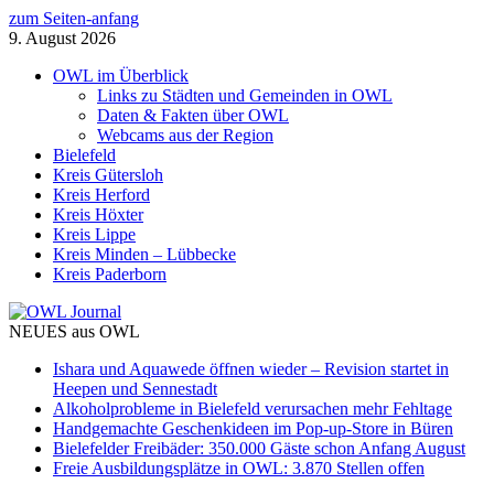
zum Seiten-anfang
9. August 2026
OWL im Überblick
Links zu Städten und Gemeinden in OWL
Daten & Fakten über OWL
Webcams aus der Region
Bielefeld
Kreis Gütersloh
Kreis Herford
Kreis Höxter
Kreis Lippe
Kreis Minden – Lübbecke
Kreis Paderborn
NEUES aus OWL
Ishara und Aquawede öffnen wieder – Revision startet in
Heepen und Sennestadt
Alkoholprobleme in Bielefeld verursachen mehr Fehltage
Handgemachte Geschenkideen im Pop-up-Store in Büren
Bielefelder Freibäder: 350.000 Gäste schon Anfang August
Freie Ausbildungsplätze in OWL: 3.870 Stellen offen