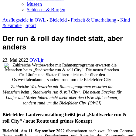
Museen
Schlösser & Burgen
Ausflugsziele in OWL
-
Bielefeld
-
Freizeit & Unterhaltung
-
Kind
& Familie
-
Sport
Der run & roll day findet statt, aber
anders
23. Mai 2022
OWLjr
|
Zahlreiche Wettbewerbe mit Rahmenprogramm erwarten die
Menschen beim „Stadtwerke run & roll City“. Die neuen Strecken für
Läufer und Skater führen nicht mehr über den Ostwestfalendamm,
sondern rund um die Bielefelder City. (OWLj)
Bielefelder Laufveranstaltung heißt jetzt „Stadtwerke run &
roll City“ / neue Route und grünes Konzept
Bielefeld.
Am
11. September 2022
übernehmen nach zwei Jahren Corona-
Pause endlich wieder Sportlerinnen und Sportler das Kommando auf