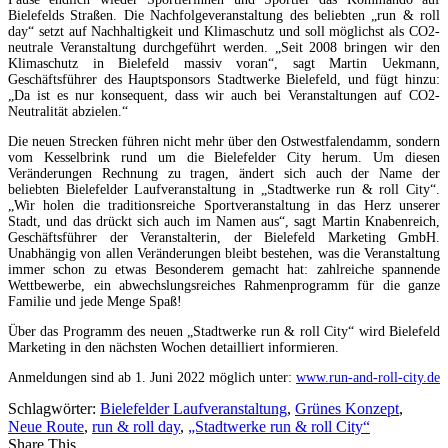
Bielefelds Straßen. Die Nachfolgeveranstaltung des beliebten „run & roll
day“ setzt auf Nachhaltigkeit und Klimaschutz und soll möglichst als CO2-
neutrale Veranstaltung durchgeführt werden. „Seit 2008 bringen wir den
Klimaschutz in Bielefeld massiv voran“, sagt Martin Uekmann,
Geschäftsführer des Hauptsponsors Stadtwerke Bielefeld, und fügt hinzu:
„Da ist es nur konsequent, dass wir auch bei Veranstaltungen auf CO2-
Neutralität abzielen.“
Die neuen Strecken führen nicht mehr über den Ostwestfalendamm, sondern
vom Kesselbrink rund um die Bielefelder City herum. Um diesen
Veränderungen Rechnung zu tragen, ändert sich auch der Name der
beliebten Bielefelder Laufveranstaltung in „Stadtwerke run & roll City“.
„Wir holen die traditionsreiche Sportveranstaltung in das Herz unserer
Stadt, und das drückt sich auch im Namen aus“, sagt Martin Knabenreich,
Geschäftsführer der Veranstalterin, der Bielefeld Marketing GmbH.
Unabhängig von allen Veränderungen bleibt bestehen, was die Veranstaltung
immer schon zu etwas Besonderem gemacht hat: zahlreiche spannende
Wettbewerbe, ein abwechslungsreiches Rahmenprogramm für die ganze
Familie und jede Menge Spaß!
Über das Programm des neuen „Stadtwerke run & roll City“ wird Bielefeld
Marketing in den nächsten Wochen detailliert informieren.
Anmeldungen sind ab 1. Juni 2022 möglich unter:
www.run-and-roll-city.de
Schlagwörter:
Bielefelder Laufveranstaltung
,
Grünes Konzept
,
Neue Route
,
run & roll day
,
„Stadtwerke run & roll City“
Share This