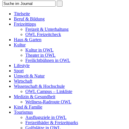
Titelseite
Beruf & Bildung
Freizeittipps
Freizeit & Unterhaltung
OWL Freizeitcheck
Haus & Garten
Kultur
Kultur in OWL
Theater in OWL
Freilichtbühnen in OWL
Lifestyle
Sport
Umwelt & Natur
Wirtschaft
Wissenschaft & Hochschule
OWL Campus – Linkliste
Medizin & Gesundheit
Wellness-Radroute OWL
Kind & Familie
Tourismus
Ausflugsziele in OWL
Freizeitbäder & Freizeitparks
Golfplätze in OWL