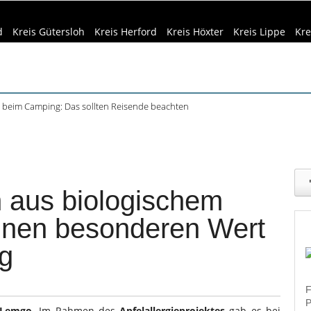
d
Kreis Gütersloh
Kreis Herford
Kreis Höxter
Kreis Lippe
Kre
beim Camping: Das sollten Reisende beachten
ft Büren und Ignalina beim Stadtjubiläum
eizeittipps
Haus & Garten
Kultur
Lifestyle
Sport
Umw
haring der HSBI in Berlin ausgezeichnet
tett in Harsewinkel spielt zweimal
dizin & Gesundheit
Kind & Familie
Tourismus
r Bachelorstudiengang Betriebswirtschaft: HSBI informiert online
n aus biologischem
inen besonderen Wert
ng
F
P
Lemgo
. Im Rahmen des
Apfelallergieprojektes
gab es bei