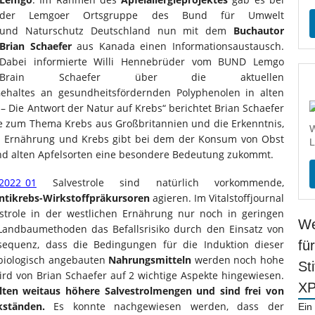
der Lemgoer Ortsgruppe des Bund für Umwelt
und Naturschutz Deutschland nun mit dem
Buchautor
Brian Schaefer
aus Kanada einen Informationsaustausch.
Dabei informierte Willi Hennebrüder vom BUND Lemgo
Brain Schaefer über die aktuellen
haltes an gesundheitsfördernden Polyphenolen in alten
 – Die Antwort der Natur auf Krebs“ berichtet Brian Schaefer
e zum Thema Krebs aus Großbritannien und die Erkenntnis,
W
 Ernährung und Krebs gibt bei dem der Konsum von Obst
L
und alten Apfelsorten eine besondere Bedeutung zukommt.
e2022_01
Salvestrole sind natürlich vorkommende,
ntikrebs-Wirkstoff­präkursoren
agieren. Im Vitalstoffjournal
estrole in der westlichen Ernährung nur noch in geringen
We
Landbaumethoden das Befallsrisiko durch den Einsatz von
equenz, dass die Bedingungen für die Induktion dieser
fü
 biologisch angebauten
Nahrungsmitteln
werden noch hohe
St
ird von Brian Schaefer auf 2 wichtige Aspekte hingewiesen.
X
lten weitaus höhere Salvestrolmengen und sind frei von
kständen.
Es konnte nachgewiesen werden, dass der
Ein