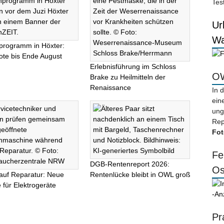
Tes
Ur
Wa
programm in Höxter:
te bis Ende August
Erlebnisführung im Schloss
OW
Brake zu Heilmitteln der
Renaissance
In 
ein
ung
Rep
Fot
Fe
DGB-Rentenreport 2026:
Os
auf Reparatur: Neue
Rentenlücke bleibt in OWL groß
 für Elektrogeräte
-An
Pr