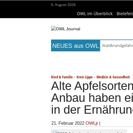
6. August 2026
OWL im Überblick
Bielefel
NEUES aus OWL
Waldbrandgefahr 
Städtepartnerscha
Titelseite
Beruf & Bildung
Fr
Kollektion Skill S
Matteo Raggi Quar
Wissenschaft & Hochschule
Me
Berufsbegleitende
-
-
Kind & Familie
Kreis Lippe
Medizin & Gesundheit
Alte Apfelsorte
Anbau haben e
in der Ernähru
21. Februar 2022
OWLjr
|