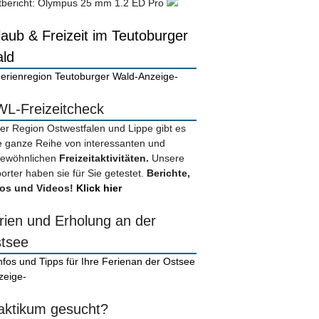
tbericht: Olympus 25 mm 1.2 ED Pro
laub & Freizeit im Teutoburger
ld
-Anzeige-
L-Freizeitcheck
der Region Ostwestfalen und Lippe gibt es
e ganze Reihe von interessanten und
ewöhnlichen
Freizeitaktivitäten.
Unsere
orter haben sie für Sie getestet.
Berichte,
os und Videos!
Klick hier
rien und Erholung an der
tsee
zeige-
aktikum gesucht?