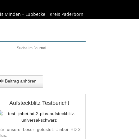
is Minden – Lübbecke
Kreis Paderborn
elt & Natur
Wirtschaft
🔊 Beitrag anhören
Aufsteckblitz Testbericht
ür unsere Leser getestet: Jinbei HD-2
lus.