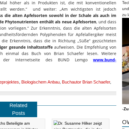
 Mal höher als in Produkten ist, die mit konventionellen
Tec
tellt werden.“ und weiter: „Am wichtigsten ist jedoch
und
zu 
ss die alten Apfelsorten sowohl in der Schale als auch im
de Phytonutrienten enthält als neue Apfelsorten
, und dass
ion vorliegen.“ Zur Erkenntnis, dass die alten Apfelsorten
ndheitsfördernden Polyphenolen für Apfelallergiker meist
die Erkenntnis, dass die in Richtung „Süße“ gezüchteten
ger gesunde Inhaltsstoffe
aufweisen. Die Empfehlung von
h einmal das Buch von Brian Schaefer lesen. Weitere
f der Internetseite des BUND Lemgo
www.bund-
ieprojektes
,
Biologischem Anbau
,
Buchautor Brian Schaefer
,
Related
-
Zu
Posts
OW