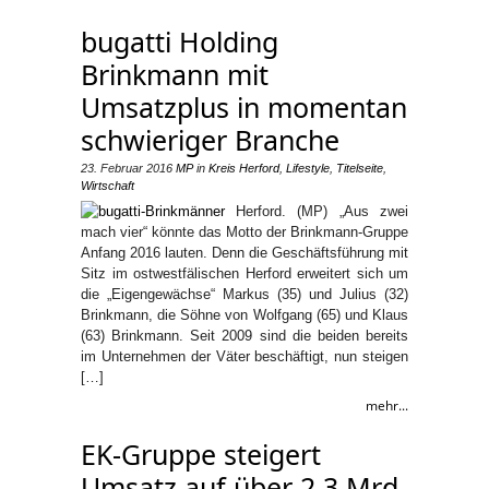
bugatti Holding
Brinkmann mit
Umsatzplus in momentan
schwieriger Branche
23. Februar 2016
MP
in
Kreis Herford
,
Lifestyle
,
Titelseite
,
Wirtschaft
Herford. (MP) „Aus zwei
mach vier“ könnte das Motto der Brinkmann-Gruppe
Anfang 2016 lauten. Denn die Geschäftsführung mit
Sitz im ostwestfälischen Herford erweitert sich um
die „Eigengewächse“ Markus (35) und Julius (32)
Brinkmann, die Söhne von Wolfgang (65) und Klaus
(63) Brinkmann. Seit 2009 sind die beiden bereits
im Unternehmen der Väter beschäftigt, nun steigen
[…]
mehr...
EK-Gruppe steigert
Umsatz auf über 2,3 Mrd.